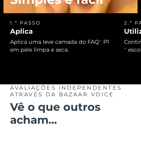
Tailândia
Entrega prevista
8/15/26
Turquia
Entrega prevista
8/12/26
1.º PASSO
2.º 
Aplica
Util
Emirados Árabes
Entrega prevista
8/12/26
Unidos
Aplica uma leve camada do FAQ
P1
Contin
TM
em pele limpa e seca.
escol
TM
Reino Unido
Entrega prevista
8/11/26
Estados Unidos
Entrega prevista
8/12/26
Uzbequistão
Entrega prevista
8/16/26
AVALIAÇÕES INDEPENDENTES
ATRAVÉS DA BAZAAR VOICE
Vietnã
Entrega prevista
8/17/26
Vê o que outros
acham...