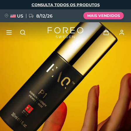
Pular
CONSULTA TODOS OS PRODUTOS
para
o
conteúdo
principal
US
8/12/26
MAIS VENDIDOS
NOVIDADE
Entrar
Idioma
BREAKING NEWS
Perfil de usuário
English
Deutsch
Español
Meus aparelhos
FAQ™ Pure Beauty-Tech Elixir
Français
Italiano
Português
Meus pedidos
Polski
Svenska
Русский
Türkçe
简体中文
繁體中文
Meus endereços
issa™ Teeth Whitening Set
As minhas subscrições