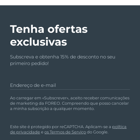
Tenha ofertas
exclusivas
Subscreva e obtenha 15% de desconto no seu
primeiro pedido!
Endereço de e-mail
Ao carregar em «Subscrever», aceito receber comunicações
de marketing da FOREO. Compreendo que posso cancelar
a minha subscrição a qualquer momento.
Este site é protegido por reCAPTCHA. Aplicam-se a
política
de privacidade
e
os Termos de Serviço
do Google.