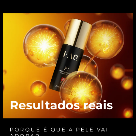
Luxemburgo
Entrega prevista
8/11/26
Macau, RAE da
Entrega prevista
8/13/26
China
Malásia
Entrega prevista
8/14/26
Malta
Entrega prevista
8/11/26
México
Entrega prevista
8/15/26
Mônaco
Entrega prevista
8/12/26
Países Baixos
Entrega prevista
8/11/26
Resultados reais
Nova Zelândia
Entrega prevista
8/11/26
Noruega
Entrega prevista
8/11/26
PORQUE É QUE A PELE VAI
ADORAR