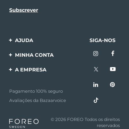
AJUDA
SIGA-NOS
Entre em contato
MINHA CONTA
Encomendas & Envios
Registro de produto
A EMPRESA
Garantia & Devolução
Suporte
Sobre FOREO
Perguntas frequentes
Pagamento 100% seguro
Afiliados
Informações da bateria
Avaliações da Bazaarvoice
Notícias de afiliados
MYSA
© 2026 FOREO Todos os direitos
Parceiro minoritário
reservados