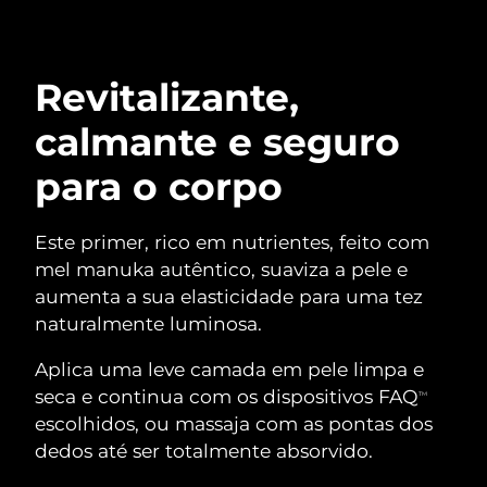
Serum
issa™ Teeth Whitening Gel
Advanced pore care essentials
For healthy hair
18% PAP
Israel
Entrega prevista
8/15/26
Cosméticos
Homens
Revitalizante,
Itália
Entrega prevista
8/11/26
calmante e seguro
Japão
Entrega prevista
8/14/26
para o corpo
Comprar todos
Jersey
Entrega prevista
8/16/26
Este primer, rico em nutrientes, feito com
Cazaquistão
Entrega prevista
8/13/26
mel manuka autêntico, suaviza a pele e
FOREO APP
aumenta a sua elasticidade para uma tez
Kuwait
Entrega prevista
8/11/26
naturalmente luminosa.
SOBRE
Letônia
Entrega prevista
8/11/26
Aplica uma leve camada em pele limpa e
seca e continua com os dispositivos FAQ
TM
Líbano
Entrega prevista
8/12/26
escolhidos, ou massaja com as pontas dos
dedos até ser totalmente absorvido.
Lituânia
Entrega prevista
8/11/26