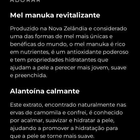
Omã
Entrega prevista
8/14/26
Mel manuka revitalizante
Filipinas
Entrega prevista
8/14/26
Produzido na Nova Zelândia e considerado
Polônia
Entrega prevista
8/12/26
uma das formas de mel mais únicas e
benéficas do mundo, o mel manuka é rico
Portugal
Entrega prevista
8/11/26
em nutrientes, é um antioxidante poderoso
e tem propriedades hidratantes que
Porto Rico
Entrega prevista
8/13/26
ajudam a pele a perecer mais jovem, suave
e preenchida.
Catar
Entrega prevista
8/12/26
Alantoína calmante
Reunião
Entrega prevista
8/16/26
Este extrato, encontrado naturalmente nas
Romênia
Entrega prevista
8/11/26
ervas de camomila e confrei, é conhecido
por acalmar, suavizar e hidratar a pele,
Rússia
Entrega prevista
8/19/26
ajudando a promover a hidratação para
que a pele se torne mais suave.
Arábia Saudita
Entrega prevista
8/12/26