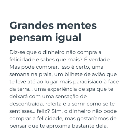
País de envio
Estados Unidos
Entrega prevista
8/10/26
Grandes mentes
FAQ™ Dual LED Panel
Reino Unido
Entrega prevista
8/9/26
pensam igual
POPULAR
Espanha
Entrega prevista
8/9/26
Diz-se que o dinheiro não compra a
felicidade e sabes que mais? É verdade.
Austrália
Entrega prevista
8/12/26
Mas pode comprar, isso é certo, uma
semana na praia, um bilhete de avião que
França
Entrega prevista
8/9/26
Ofertas especiais
Bestsellers
te leve até ao lugar mais paradisíaco à face
Alemanha
Entrega prevista
8/9/26
da terra... uma experiência de spa que te
deixará com uma sensação de
Canadá
Entrega prevista
8/13/26
descontraída, refeita e a sorrir como se te
sentisses... feliz? Sim, o dinheiro não pode
Terapia com luz vermelha
comprar a felicidade, mas gostaríamos de
pensar que te aproxima bastante dela.
Austrália
Entrega prevista
8/12/26