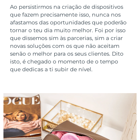
ROTINA DE BELEZA SUECA
Ao persistirmos na criação de dispositivos
Áustria
Entrega prevista
8/9/26
que fazem precisamente isso, nunca nos
afastamos das oportunidades que poderão
Barein
Entrega prevista
8/10/26
tornar o teu dia muito melhor. Foi por isso
Limpeza facial
Lifting facial
que dissemos sim às parcerias, sim a criar
Bélgica
Entrega prevista
8/9/26
novas soluções com os que não aceitam
LUNA™ 4 kit
BEAR™ 2 kit
senão o melhor para os seus clientes. Dito
Bermudas
Entrega prevista
8/15/26
Anti-aging massage
Microcurrent toning
isto, é chegado o momento de o tempo
Bósnia e
que dedicas a ti subir de nível.
Entrega prevista
8/12/26
Hidratação
Cuidado oral
Herzegovina
LUNA™ 4 Plus
BEAR™ 2 go
UFO™ 3 kit
issa™ 4
Massage, LED heating
Microcurrent toning on-the-go
Brunei
Entrega prevista
8/14/26
TRATAMENTO ANTIENVELHECIMENTO
Deep facial hydration
Hybrid silicone sonic toothbrush
FAQ™
Bulgária
Entrega prevista
8/9/26
LUNA™ 4 Men
BEAR™ 2 eyes & lips
UFO™ 3 LED
NEW
issa™ 4 plus
Canadá
For men, anti-aging massage
Microcurrent line smoothing device
Entrega prevista
8/13/26
Near-infrared and red light therapy
Smart hybrid silicone sonic toothbrush
device
Chile
Entrega prevista
8/13/26
Antienvelhecimento
Tratamentos LED