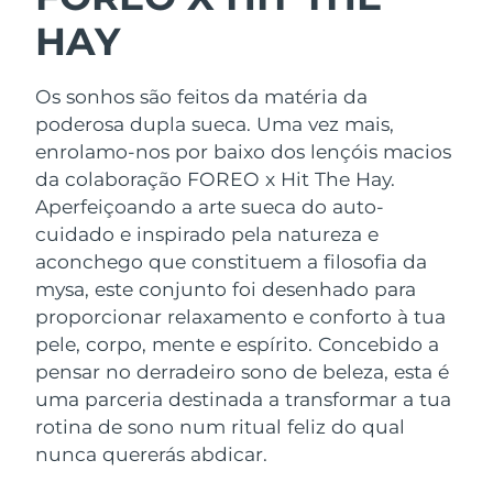
Luxemburgo
Entrega prevista
8/9/26
HAY
Macau, RAE da
Entrega prevista
8/11/26
China
Os sonhos são feitos da matéria da
poderosa dupla sueca. Uma vez mais,
Malásia
Entrega prevista
8/12/26
enrolamo-nos por baixo dos lençóis macios
da colaboração FOREO x Hit The Hay.
Malta
Entrega prevista
8/9/26
Aperfeiçoando a arte sueca do auto-
cuidado e inspirado pela natureza e
México
Entrega prevista
8/13/26
aconchego que constituem a filosofia da
mysa, este conjunto foi desenhado para
Mônaco
Entrega prevista
8/10/26
proporcionar relaxamento e conforto à tua
pele, corpo, mente e espírito. Concebido a
Países Baixos
Entrega prevista
8/9/26
pensar no derradeiro sono de beleza, esta é
uma parceria destinada a transformar a tua
Nova Zelândia
Entrega prevista
8/9/26
rotina de sono num ritual feliz do qual
nunca quererás abdicar.
Noruega
Entrega prevista
8/9/26