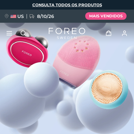
Pular
CONSULTA TODOS OS PRODUTOS
para
o
conteúdo
principal
US
8/10/26
MAIS VENDIDOS
NOVIDADE
Entrar
Idioma
BREAKING NEWS
Perfil de usuário
English
Deutsch
Español
Meus aparelhos
FAQ™ Pure Beauty-Tech Elixir
Français
Italiano
Português
Meus pedidos
Polski
Svenska
Русский
Türkçe
简体中文
繁體中文
Meus endereços
issa™ Teeth Whitening Set
As minhas subscrições