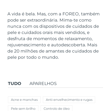
País de envio
A vida é bela. Mas, com a FOREO, também
Estados Unidos
Entrega prevista
8/12/26
pode ser extraordinária. Mima-te como
FAQ™ Dual LED Panel
nunca com os dispositivos de cuidados de
Reino Unido
Entrega prevista
8/11/26
pele e cuidados orais mais vendidos, e
POPULAR
desfruta de momentos de relaxamento,
Espanha
Entrega prevista
8/11/26
rejuvenescimento e autodescoberta. Mais
Austrália
de 20 milhões de amantes de cuidados de
Entrega prevista
8/14/26
pele por todo o mundo.
França
Entrega prevista
8/11/26
Ofertas especiais
Bestsellers
Alemanha
Entrega prevista
8/11/26
TUDO
APARELHOS
Canadá
Entrega prevista
8/15/26
Terapia com luz vermelha
Acne e manchas
Anti-envelhecimento e rugas
Austrália
Entrega prevista
8/14/26
Pele sem brilho
Controlo de óleo