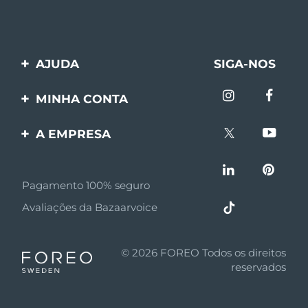
AJUDA
SIGA-NOS
Entre em contato
MINHA CONTA
Encomendas & Envios
Registro de produto
A EMPRESA
Garantia & Devolução
Suporte
Sobre FOREO
Perguntas frequentes
Pagamento 100% seguro
Afiliados
Informações da bateria
Avaliações da Bazaarvoice
Notícias de afiliados
MYSA
© 2026 FOREO Todos os direitos
Parceiro minoritário
reservados
Termos de uso