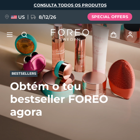
Pular
CONSULTA TODOS OS PRODUTOS
para
o
conteúdo
principal
US
8/12/26
SPECIAL OFFERS
NOVIDADE
Entrar
Idioma
BREAKING NEWS
Perfil de usuário
BESTSELLERS
Obtém o teu
English
Deutsch
Español
Meus aparelhos
FAQ™ Pure Beauty-Tech Elixir
bestseller FOREO
Français
Italiano
Português
Meus pedidos
Polski
Svenska
Русский
agora
Türkçe
简体中文
繁體中文
Meus endereços
issa™ Teeth Whitening Set
As minhas subscrições