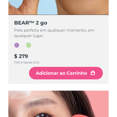
BEAR™ 2 go
BEAR™ 2 go
Pele perfeita em qualquer momento, em
Pele perfeita em qualquer momento, em
qualquer lugar.
qualquer lugar.
$ 279
$ 279
IVA e taxas incl.
IVA e taxas incl.
Adicionar ao Carrinho
Adicionar ao Carrinho