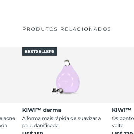
PRODUTOS RELACIONADOS
BESTSELLERS
KIWI™ derma
KIWI™
de acne
A forma mais rápida de suavizar a
Os ponto
ada
pele danificada
volta.
US$ 159
US$ 129