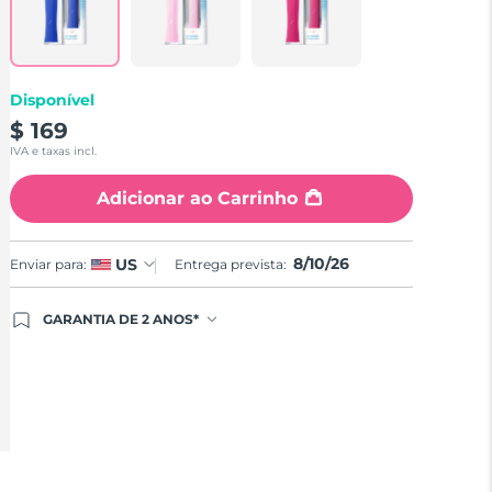
Disponível
$ 169
IVA e taxas incl.
Adicionar ao Carrinho
8/10/26
US
Enviar para:
Entrega prevista:
GARANTIA DE 2 ANOS*
Ao efetuar seu pedido hoje, você tem direito a
cobertura completa da Garantia FOREO. Isso
significa que se você tiver qualquer problema até 2
anos após a compra, a FOREO substituirá seu
produto gratuitamente.*exceto pelo Luna FOFO e
Luna Play plus cuja garantia é de 90 dias.