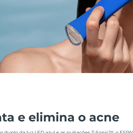
ata e elimina o acne
 duplo da luz LED azul e as pulsações T-Sonic™, o ESP