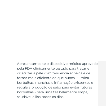
Dispositivos ESPADA™
Dispositivos de olhos
LUNA™ Dual-Peptide Scalp
Cuidados de pele KIWI™
All acne treatment devices
All revitalizing eye massagers
Serum
issa™ Teeth Whitening Gel
Advanced pore care essentials
For healthy hair
18% PAP
Cosméticos
Homens
Comprar todos
Apresentamos-te o dispositivo médico aprovado
pela FDA clinicamente testado para tratar e
FOREO APP
cicatrizar a pele com tendência acneica e de
forma mais eficiente do que nunca. Elimina
borbulhas, manchas e inflamação existentes e
SOBRE
regula a produção de sebo para evitar futuras
borbulhas - para uma tez belamente limpa,
saudável e lisa todos os dias.