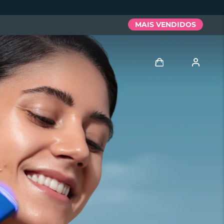
MAIS VENDIDOS
Entrar
Perfil de usuário
Meus aparelhos
Meus pedidos
Meus endereços
As minhas subscrições