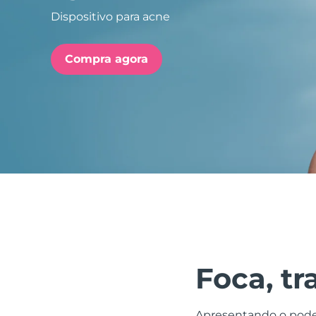
Dispositivo para acne
issa™ Teeth Whitening Set
Compra agora
FAQ™ Dual LED Panel
POPULAR
Ofertas especiais
Bestsellers
Foca, tr
Apresentando o poder