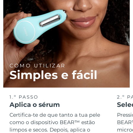
COMO UTILIZAR
Simples e fácil
1.º PASSO
2.º 
Aplica o sérum
Sele
Certifica-te de que tanto a tua pele
Pressi
como o dispositivo BEAR™ estão
BEAR™
limpos e secos. Depois, aplica o
micro