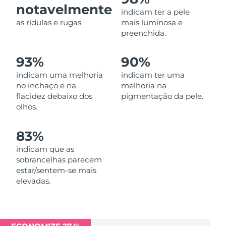
notavelmente
Omã
Entrega prevista
8/11/26
indicam ter a pele
as rídulas e rugas.
mais luminosa e
Filipinas
Entrega prevista
8/11/26
preenchida.
Polônia
Entrega prevista
8/9/26
93%
90%
indicam uma melhoria
indicam ter uma
Portugal
Entrega prevista
8/8/26
no inchaço e na
melhoria na
flacidez debaixo dos
pigmentação da pele.
Porto Rico
Entrega prevista
8/10/26
olhos.
Catar
Entrega prevista
8/9/26
83%
indicam que as
Reunião
Entrega prevista
8/13/26
sobrancelhas parecem
estar/sentem-se mais
Romênia
Entrega prevista
8/8/26
elevadas.
Rússia
Entrega prevista
8/16/26
Arábia Saudita
Entrega prevista
8/9/26