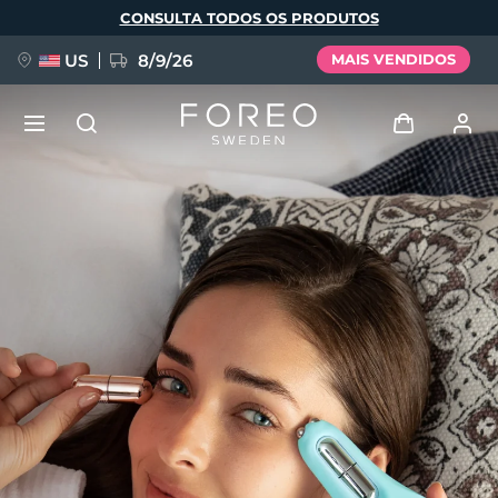
Pular
CONSULTA TODOS OS PRODUTOS
para
o
conteúdo
principal
US
8/9/26
MAIS VENDIDOS
NOVIDADE
Entrar
Idioma
BREAKING NEWS
Perfil de usuário
English
Deutsch
Español
Meus aparelhos
FAQ™ Pure Beauty-Tech Elixir
Français
Italiano
Português
Meus pedidos
Polski
Svenska
Русский
Türkçe
简体中文
繁體中文
Meus endereços
issa™ Teeth Whitening Set
As minhas subscrições