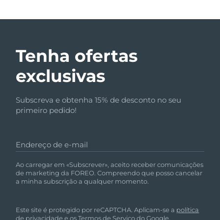
Tenha ofertas
exclusivas
Subscreva e obtenha 15% de desconto no seu
primeiro pedido!
Endereço de e-mail
Ao carregar em «Subscrever», aceito receber comunicações
de marketing da FOREO. Compreendo que posso cancelar
a minha subscrição a qualquer momento.
Este site é protegido por reCAPTCHA. Aplicam-se a
política
de privacidade
e
os Termos de Serviço
do Google.