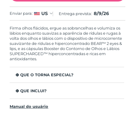
8/9/26
US
Enviar para:
Entrega prevista:
Firma olhos flácidos, ergue as sobrancelhas e volumiza os
lábios enquanto suavizas a aparência de rídulas e rugas à
volta dos olhos e lábios com o dispositivo de microcorrente
suavizante de rídulas e hiperconcentrado BEAR™ 2 eyes &
lips, e as cápsulas Booster do Contorno de Olhos e Lábios
SUPERCHARGED™ hiperconcentradas e ricas em
antioxidantes.
O QUE O TORNA ESPECIAL?
Clinicamente testado para reduzir significativamente as
rugas e rídulas em 1 semana.
O QUE INCLUI?
2 tipos de microcorrente revolucionários: Tapping
BEAR™ 2 eyes & lips
Microcurrent™ + Lifting Microcurrent™.
Manual do usuário
SUPERCHARGED™ Eye & Lip Contour Booster
A cafeína anti-inflamatória reduz o inchaço e ajuda a
firmar a pele.
Cápsula de sérum recarregável
O extrato de airela rico em antioxidantes é rico em
Cabo de carregamento USB
vitamina C e E, que ajudam a proteger a pele dos
Guia de início rápido
danos dos radicais livres.