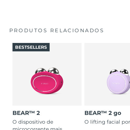
Manual geral
Vegano, cruelty-free e formulado com 95% de
ingredientes de origem natural.
2 anos de garantia (Espanha, Portugal, Suécia: 3 anos
de garantia)
PRODUTOS RELACIONADOS
BESTSELLERS
BEAR™ 2
BEAR™ 2 go
O dispositivo de
O lifting facial por
microcorrente mais