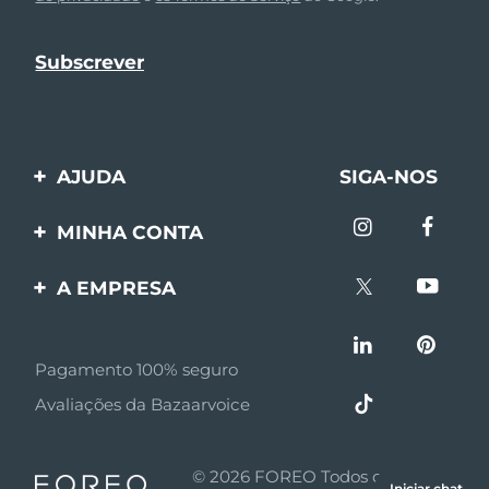
AJUDA
SIGA-NOS
Entre em contato
MINHA CONTA
Encomendas & Envios
Registro de produto
A EMPRESA
Garantia & Devolução
Suporte
Sobre FOREO
Perguntas frequentes
Pagamento 100% seguro
Afiliados
Informações da bateria
Avaliações da Bazaarvoice
Notícias de afiliados
MYSA
© 2026 FOREO Todos os direitos
Iniciar chat