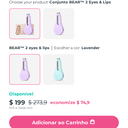
Choose your product:
Conjunto BEAR™ 2 Eyes & Lips
Tailândia
Entrega prevista
8/12/26
Turquia
Entrega prevista
8/9/26
Emirados Árabes
Entrega prevista
8/9/26
Unidos
BEAR™ 2 eyes & lips
Escolher a cor:
Lavender
Reino Unido
Entrega prevista
8/8/26
Estados Unidos
Entrega prevista
8/9/26
Uzbequistão
Entrega prevista
8/13/26
Vietnã
Entrega prevista
8/14/26
Disponível
$ 199
$ 273,9
economize
$ 74,9
IVA e taxas incl.
Adicionar ao Carrinho