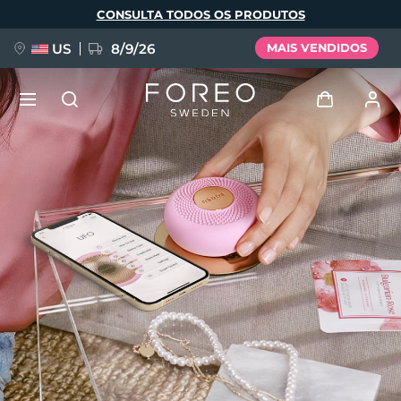
Pular
CONSULTA TODOS OS PRODUTOS
para
o
conteúdo
principal
US
8/9/26
MAIS VENDIDOS
NOVIDADE
Entrar
Idioma
BREAKING NEWS
Perfil de usuário
English
Deutsch
Español
Meus aparelhos
FAQ™ Pure Beauty-Tech Elixir
Français
Italiano
Português
Meus pedidos
Polski
Svenska
Русский
Türkçe
简体中文
繁體中文
Meus endereços
issa™ Teeth Whitening Set
As minhas subscrições