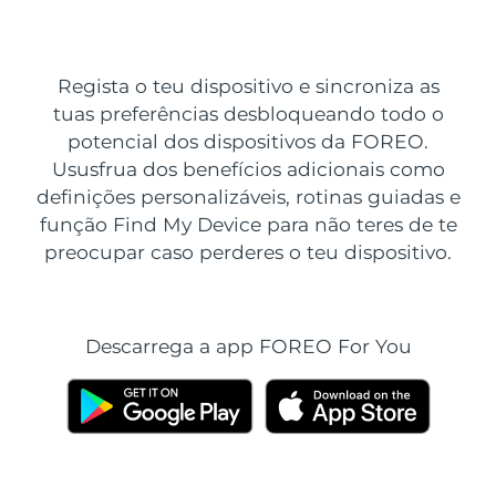
País de envio
Estados Unidos
Entrega prevista
8/9/26
Regista o teu dispositivo e sincroniza as
FAQ™ Dual LED Panel
tuas preferências desbloqueando todo o
Reino Unido
Entrega prevista
8/8/26
potencial dos dispositivos da FOREO.
Ususfrua dos benefícios adicionais como
POPULAR
Espanha
Entrega prevista
8/8/26
definições personalizáveis, rotinas guiadas e
função Find My Device para não teres de te
Austrália
Entrega prevista
8/11/26
preocupar caso perderes o teu dispositivo.
França
Entrega prevista
8/8/26
Ofertas especiais
Bestsellers
Alemanha
Entrega prevista
8/8/26
Descarrega a app FOREO For You
Canadá
Entrega prevista
8/12/26
Terapia com luz vermelha
Austrália
Entrega prevista
8/11/26