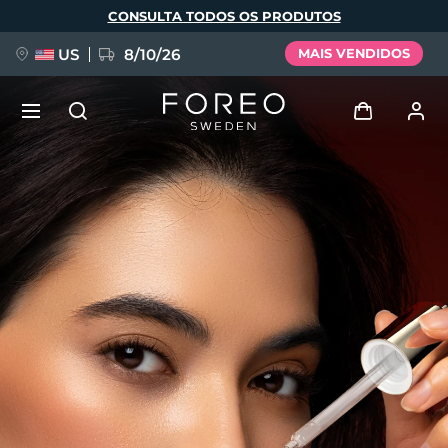
Pular
CONSULTA TODOS OS PRODUTOS
para
o
conteúdo
principal
US
8/10/26
MAIS VENDIDOS
NOVIDADE
Entrar
Idioma
BREAKING NEWS
Perfil de usuário
English
Deutsch
Español
Meus aparelhos
FAQ™ Pure Beauty-Tech Elixir
Français
Italiano
Português
Meus pedidos
Polski
Svenska
Русский
Türkçe
简体中文
繁體中文
Meus endereços
issa™ Teeth Whitening Set
As minhas subscrições