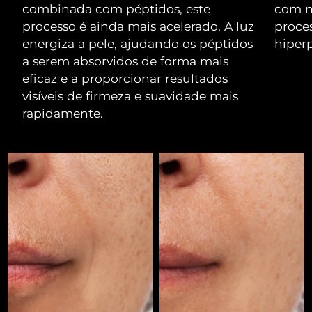
combinada com péptidos, este
com na
Omã
Entrega prevista
8/12/26
processo é ainda mais acelerado. A luz
proces
Filipinas
energiza a pele, ajudando os péptidos
hiper
Entrega prevista
8/12/26
a serem absorvidos de forma mais
Polônia
Entrega prevista
8/10/26
eficaz e a proporcionar resultados
visíveis de firmeza e suavidade mais
Portugal
Entrega prevista
8/9/26
rapidamente.
Porto Rico
Entrega prevista
8/11/26
Catar
Entrega prevista
8/10/26
Reunião
Entrega prevista
8/14/26
Romênia
Entrega prevista
8/9/26
Rússia
Entrega prevista
8/17/26
Arábia Saudita
Entrega prevista
8/10/26