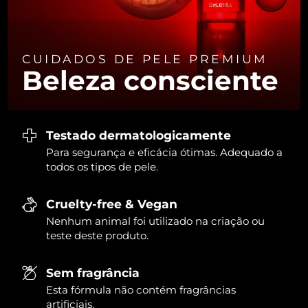
Tailândia
Entrega prevista
8/13/26
Turquia
Entrega prevista
8/10/26
CUIDADOS DE PELE PREMIUM
Beleza consciente
Emirados Árabes
Entrega prevista
8/10/26
Unidos
Reino Unido
Entrega prevista
8/9/26
Testado dermatologicamente
Estados Unidos
Para segurança e eficácia ótimas. Adequado a
Entrega prevista
8/10/26
todos os tipos de pele.
Uzbequistão
Entrega prevista
8/14/26
Cruelty-free & Vegan
Vietnã
Entrega prevista
8/15/26
Nenhum animal foi utilizado na criação ou
teste deste produto.
Sem fragrância
Esta fórmula não contém fragrâncias
artificiais.