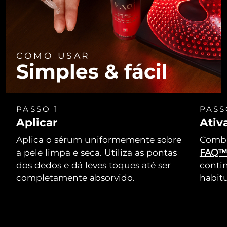
COMO USAR
Simples & fácil
PASSO 1
PASS
Aplicar
Ativ
Aplica o sérum uniformemente sobre
Combi
a pele limpa e seca. Utiliza as pontas
FAQ
dos dedos e dá leves toques até ser
conti
completamente absorvido.
habitu