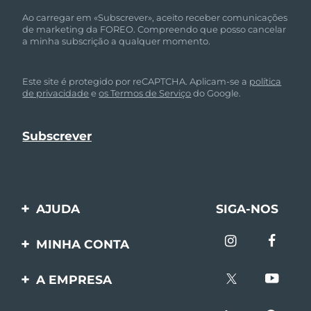
Ao carregar em «Subscrever», aceito receber comunicações
de marketing da FOREO. Compreendo que posso cancelar
a minha subscrição a qualquer momento.
Este site é protegido por reCAPTCHA. Aplicam-se a
política
de privacidade
e
os Termos de Serviço
do Google.
AJUDA
SIGA-NOS
Entre em contato
MINHA CONTA
Encomendas & Envios
Registro de produto
A EMPRESA
Garantia & Devolução
Suporte
Sobre FOREO