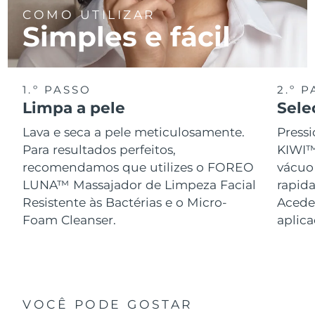
COMO UTILIZAR
Simples e fácil
1.º PASSO
2.º 
Limpa a pele
Sele
Lava e seca a pele meticulosamente.
Pressi
Para resultados perfeitos,
KIWI™
recomendamos que utilizes o FOREO
vácuo
LUNA™ Massajador de Limpeza Facial
rapid
Resistente às Bactérias e o Micro-
Acede 
Foam Cleanser.
aplic
VOCÊ PODE GOSTAR