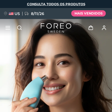
Pular
CONSULTA TODOS OS PRODUTOS
para
o
conteúdo
principal
US
8/11/26
MAIS VENDIDOS
NOVIDADE
Entrar
Idioma
BREAKING NEWS
Perfil de usuário
English
Deutsch
Español
Meus aparelhos
FAQ™ Pure Beauty-Tech Elixir
Français
Italiano
Português
Meus pedidos
Polski
Svenska
Русский
Türkçe
简体中文
繁體中文
Meus endereços
issa™ Teeth Whitening Set
As minhas subscrições