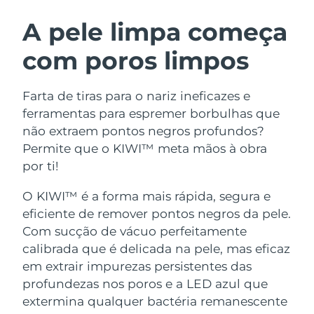
ROTINA DE BELEZA SUECA
Áustria
Entrega prevista
8/10/26
A pele limpa começa
com poros limpos
Barein
Entrega prevista
8/11/26
Limpeza facial
Lifting facial
Bélgica
Entrega prevista
8/10/26
Farta de tiras para o nariz ineficazes e
LUNA™ 4 kit
BEAR™ 2 kit
ferramentas para espremer borbulhas que
Bermudas
Entrega prevista
8/16/26
Anti-aging massage
Microcurrent toning
não extraem pontos negros profundos?
Permite que o KIWI™ meta mãos à obra
Bósnia e
Entrega prevista
8/13/26
por ti!
Hidratação
Cuidado oral
Herzegovina
LUNA™ 4 Plus
BEAR™ 2 go
UFO™ 3 kit
issa™ 4
O KIWI™ é a forma mais rápida, segura e
Massage, LED heating
Microcurrent toning on-the-go
Brunei
Entrega prevista
8/15/26
TRATAMENTO ANTIENVELHECIMENTO
Deep facial hydration
Hybrid silicone sonic toothbrush
eficiente de remover pontos negros da pele.
FAQ™
Com sucção de vácuo perfeitamente
Bulgária
Entrega prevista
8/10/26
calibrada que é delicada na pele, mas eficaz
LUNA™ 4 Men
BEAR™ 2 eyes & lips
UFO™ 3 LED
NEW
issa™ 4 plus
em extrair impurezas persistentes das
Canadá
For men, anti-aging massage
Microcurrent line smoothing device
Entrega prevista
8/14/26
Near-infrared and red light therapy
profundezas nos poros e a LED azul que
Smart hybrid silicone sonic toothbrush
device
Chile
extermina qualquer bactéria remanescente
Entrega prevista
8/14/26
Antienvelhecimento
Tratamentos LED