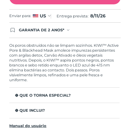
Tailândia
Entrega prevista
8/14/26
8/11/26
US
Enviar para:
Entrega prevista:
Turquia
Entrega prevista
8/11/26
GARANTIA DE 2 ANOS*
Emirados Árabes
Entrega prevista
8/11/26
Ao efetuar seu pedido hoje, você tem direito a
Unidos
cobertura completa da Garantia FOREO. Isso
significa que se você tiver qualquer problema até
Os poros obstruídos não se limpam sozinhos. KIWI™ Active
2 anos após a compra, a FOREO substituirá seu
Reino Unido
Pore & Blackhead Mask amolece impurezas persistentes
Entrega prevista
8/10/26
produto gratuitamente.*exceto pelo Luna FOFO
com argilas detox, Carvão Ativado e óleos vegetais
e Luna Play plus cuja garantia é de 90 dias.
nutritivos. Depois, o KIWI™ aspira pontos negros, pontos
Estados Unidos
Entrega prevista
8/11/26
brancos e sebo retido enquanto o LED azul de 415 nm
elimina bactérias ao contacto. Dois passos. Poros
visivelmente limpos, refinados e uma pele fresca e
Uzbequistão
Entrega prevista
8/15/26
uniforme.
Vietnã
Entrega prevista
8/16/26
O QUE O TORNA ESPECIAL?
Argilas detox e Carvão Ativado extraem oleosidade,
bactérias e impurezas antes da extração.
O QUE INCLUI?
Óleos de Jojoba, Meadowfoam e Baobab amolecem os
KIWI™
poros para uma sucção suave e indolor.
Manual do usuário
KIWI™ Active Pore & Blackhead Mask
Cica calmante alivia irritação e vermelhidão, ajudando a