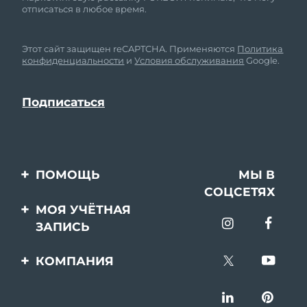
отписаться в любое время.
Этот сайт защищен reCAPTCHA. Применяются
Политика
конфиденциальности
и
Условия обслуживания
Google.
ПОМОЩЬ
МЫ В
СОЦСЕТЯХ
Свяжитесь с нами
МОЯ УЧЁТНАЯ
ЗАПИСЬ
Заказ и доставка
Регистрация продукта
Гарантия и возврат
КОМПАНИЯ
Поддержка
Вопросы и ответы
О FOREO
Информация о