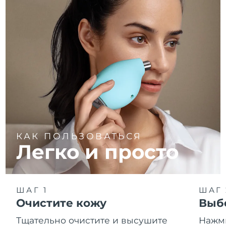
КАК ПОЛЬЗОВАТЬСЯ
Легко и просто
ШАГ 1
ШАГ 
Очистите кожу
Выб
Тщательно очистите и высушите
Нажми