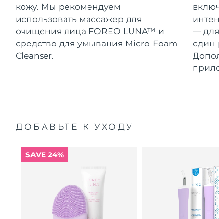
кожу. Мы рекомендуем
включ
использовать массажер для
интен
очищения лица FOREO LUNA™ и
— для
средство для умывания Micro-Foam
один 
Cleanser.
Допол
прил
ДОБАВЬТЕ К УХОДУ
SAVE 24%