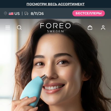
Перейти
ПОСМОТРИ ВЕСЬ АССОРТИМЕНТ
к
основному
содержанию
US
8/11/26
БЕСТСЕЛЛЕРЫ
НОВИНКА
Войти
Язык
BREAKING NEWS
Профиль пользователя
English
Deutsch
Español
Мои приборы
FAQ™ Pure Beauty-Tech Elixir
Français
Italiano
Português
Мои заказы
Polski
Svenska
Русский
Türkçe
简体中文
繁體中文
Мои адреса
issa™ Teeth Whitening Set
Мои подписки