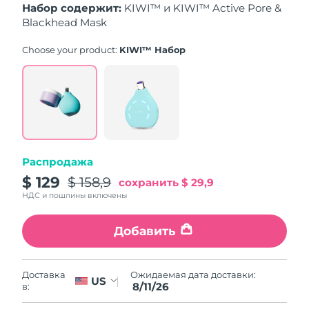
8/11/26
Набор содержит:
KIWI™ и KIWI™ Active Pore &
Blackhead Mask
Ожидаемая дата доставки
Нидерланды
8/10/26
Choose your product:
KIWI™ Набор
Ожидаемая дата доставки
Новая Зеландия
8/10/26
Ожидаемая дата доставки
Норвегия
8/10/26
Ожидаемая дата доставки
Распродажа
Оман
8/13/26
$ 129
$ 158,9
сохранить
$ 29,9
НДС и пошлины включены
Ожидаемая дата доставки
Филиппины
8/13/26
Добавить
Ожидаемая дата доставки
Польша
8/11/26
Ожидаемая дата доставки:
Доставка
US
Ожидаемая дата доставки
8/11/26
Португалия
в:
8/10/26