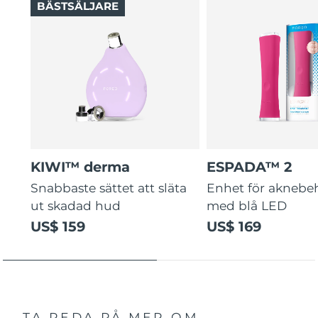
BÄSTSÄLJARE
6 justerbara sugnivåer, från mild daglig vård till djup
veckovis porrengöring.
KIWI™ derma
ESPADA™ 2
Snabbaste sättet att släta
Enhet för aknebe
ut skadad hud
med blå LED
US$ 159
US$ 169
TA REDA PÅ MER OM