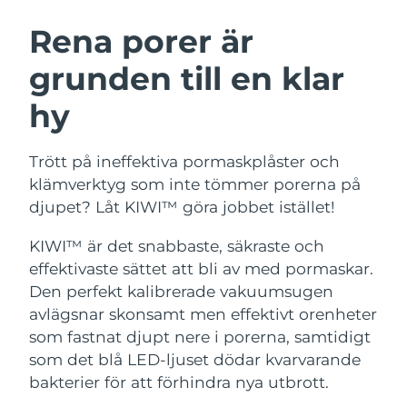
SVENSK SKÖNHETSRUTIN
Österrike
Förväntad leverans
8/10/26
Rena porer är
grunden till en klar
Bahrain
Förväntad leverans
8/11/26
hy
Ansiktsrengöring
Ansiktslyft
Belgien
Förväntad leverans
8/10/26
LUNA™ 4-paket
BEAR™ 2-paket
Bermuda
Förväntad leverans
8/16/26
Trött på ineffektiva pormaskplåster och
Anti-aging massage
Microcurrent toning
klämverktyg som inte tömmer porerna på
Bosnien och
djupet? Låt KIWI™ göra jobbet istället!
Förväntad leverans
8/13/26
Återfuktning
Munvård
Hercegovina
LUNA™ 4 Plus
BEAR™ 2 go
KIWI™ är det snabbaste, säkraste och
UFO™ 3-paket
issa™ 4
Massage, LED heating
Microcurrent toning on-the-go
Brunei
Förväntad leverans
8/15/26
effektivaste sättet att bli av med pormaskar.
FAQ™ ANTI-AGING-BEHANDLING
Deep facial hydration
Hybrid silicone sonic toothbrush
Den perfekt kalibrerade vakuumsugen
Bulgarien
Förväntad leverans
8/10/26
avlägsnar skonsamt men effektivt orenheter
NEW
LUNA™ 4 Men
BEAR™ 2 eyes & lips
UFO™ 3 LED
som fastnat djupt nere i porerna, samtidigt
issa™ 4 plus
Kanada
For men, anti-aging massage
Microcurrent line smoothing device
Förväntad leverans
8/14/26
som det blå LED-ljuset dödar kvarvarande
Near-infrared and red light therapy
Smart hybrid silicone sonic toothbrush
device
Anti-aging
LED-behandlingar
bakterier för att förhindra nya utbrott.
Chile
Förväntad leverans
8/14/26