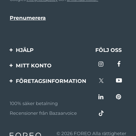
HJÄLP
FÖLJ OSS
Kontakta oss
MITT KONTO
Beställningar & leverans
Produktregistrering
FÖRETAGSINFORMATION
Garantier & returer
Support
Om FOREO
Vanliga frågor
100% säker betalning
Affiliateprogram
Batteriinformation
Recensioner från Bazaarvoice
Affiliate-nyheter
MYSA
© 2026 FOREO Alla rättigheter