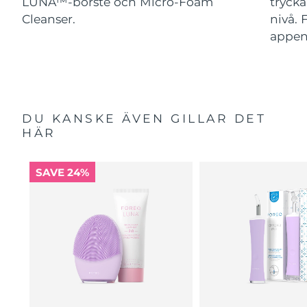
LUNA™-borste och Micro-Foam
trycka
Cleanser.
nivå. 
appe
DU KANSKE ÄVEN GILLAR DET
HÄR
SAVE 24%