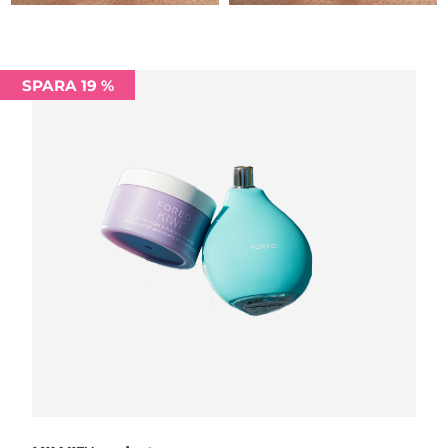
Filippinerna
Förväntad leverans
8/13/26
Polen
Förväntad leverans
8/11/26
SPARA 19 %
Portugal
Förväntad leverans
8/10/26
Puerto Rico
Förväntad leverans
8/12/26
Qatar
Förväntad leverans
8/11/26
Réunion
Förväntad leverans
8/15/26
Rumänien
Förväntad leverans
8/10/26
Ryssland
Förväntad leverans
8/18/26
Saudiarabien
Förväntad leverans
8/11/26
Singapore
Förväntad leverans
8/12/26