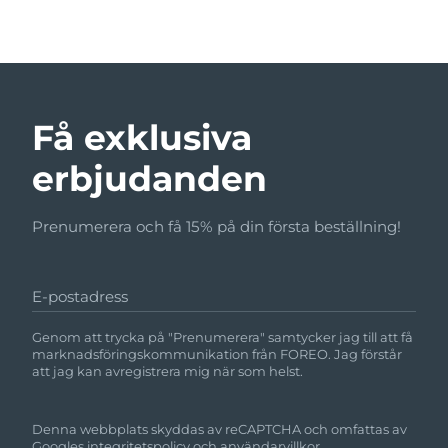
Få exklusiva
erbjudanden
Prenumerera och få 15% på din första beställning!
E-postadress
Genom att trycka på "Prenumerera" samtycker jag till att få
marknadsföringskommunikation från FOREO. Jag förstår
att jag kan avregistrera mig när som helst.
Denna webbplats skyddas av reCAPTCHA och omfattas av
Googles
integritetspolicy
och
användarvillkor.