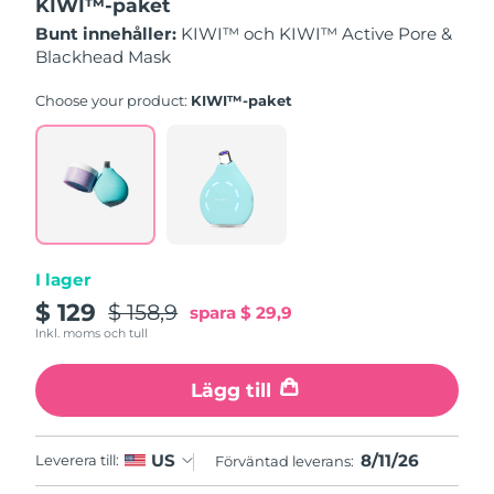
KIWI™-paket
Bunt innehåller:
KIWI™ och KIWI™ Active Pore &
Slovakien
Förväntad leverans
8/10/26
Blackhead Mask
Slovenien
Förväntad leverans
8/10/26
Choose your product:
KIWI™-paket
Sydafrika
Förväntad leverans
8/18/26
Sydkorea
Förväntad leverans
8/12/26
Spanien
Förväntad leverans
8/10/26
I lager
Sverige
Förväntad leverans
8/10/26
$ 129
$ 158,9
spara
$ 29,9
Inkl. moms och tull
Schweiz
Förväntad leverans
8/10/26
Lägg till
Taiwan
Förväntad leverans
8/15/26
Thailand
8/11/26
US
Leverera till:
Förväntad leverans
8/14/26
Förväntad leverans: