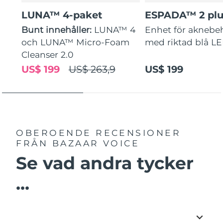
LUNA™ 4-paket
ESPADA™ 2 plu
Bunt innehåller:
LUNA™ 4
Enhet för aknebe
och LUNA™ Micro-Foam
med riktad blå L
Cleanser 2.0
US$ 199
US$ 263,9
US$ 199
OBEROENDE RECENSIONER
FRÅN BAZAAR VOICE
Se vad andra tycker
...