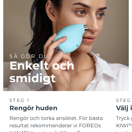
SÅ GÖR DU
Enkelt och
smidigt
STEG 1
STEG
Rengör huden
Välj 
Rengör och torka ansiktet. För bästa
Tryck 
resultat rekommenderar vi FOREOs
KIWI™