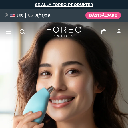
Hoppa
SE ALLA FOREO-PRODUKTER
till
huvudinnehåll
US
8/11/26
BÄSTSÄLJARE
NYHET
Logga in
Språk
BREAKING NEWS
Användarprofil
English
Deutsch
Español
Mina enheter
FAQ™ Pure Beauty-Tech Elixir
Français
Italiano
Português
Mina beställningar
Polski
Svenska
Русский
Türkçe
简体中文
繁體中文
Mina adresser
issa™ Teeth Whitening Set
Mina prenumerationer