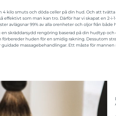
n 4 kilo smuts och döda celler på din hud. Och att tvätt
så effektivt som man kan tro. Därför har vi skapat en 2-i-
ester avlägsnar 99% av alla orenheter och oljor från både
 en skräddarsydd rengöring baserad på din hudtyp och 
förbereder huden för en smidig rakning. Dessutom str
v guidade massagebehandlingar. Ett måste för mannen me