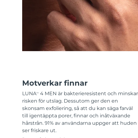
KIWI™-hudvård
All acne treatment devices
All revitalizing eye massagers
Serum
issa™ Teeth Whitening Gel
Advanced pore care essentials
For healthy hair
18% PAP
Kosmetika
Man
Handla allt
Motverkar finnar
FOREO APP
LUNA
4 MEN är bakterieresistent och minskar
TM
risken för utslag. Dessutom ger den en
OM FOREO
skonsam exfoliering, så att du kan säga farväl
till igentäppta porer, finnar och inåtväxande
hårstrån. 91% av användarna uppger att huden
ser friskare ut.