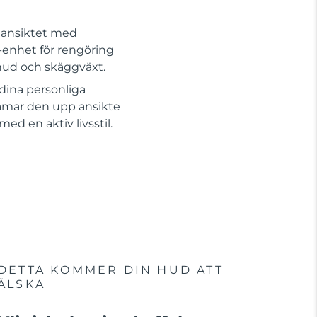
a ansiktet med
1-enhet för rengöring
 hud och skäggväxt.
dina personliga
amar den upp ansikte
d en aktiv livsstil.
DETTA KOMMER DIN HUD ATT
ÄLSKA