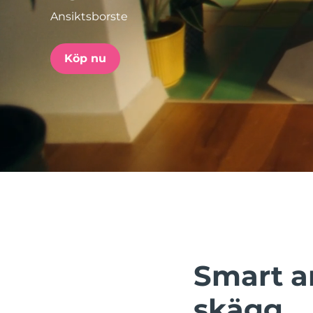
Ansiktsborste
issa™ Teeth Whitening Set
Köp nu
FAQ™ Dual LED Panel
POPULÄR
Specialerbjudanden
Bästsäljare
Smart a
skägg