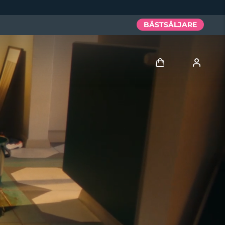
BÄSTSÄLJARE
Logga in
Användarprofil
Mina enheter
Mina beställningar
Mina adresser
Mina prenumerationer