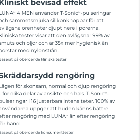
Kliniskt bevisad effekt
LUNA
4 MEN använder T-Sonic
-pulseringar
TM
TM
och sammetsmjuka silikonknoppar för att
avlägsna orenheter djupt nere i porerna.
Kliniska tester visar att den avlägsnar 99% av
smuts och oljor och är 35x mer hygienisk än
borstar med nylonstrån.
Baserat på oberoende kliniska tester
Skräddarsydd rengöring
Lägen för skonsam, normal och djup rengöring
– för olika delar av ansikte och hals. T-Sonic
-
TM
pulseringar i 16 justerbara intensiteter. 100% av
användarna uppger att huden känns bättre
efter rengöring med LUNA
än efter rengöring
TM
för hand.
Baserat på oberoende konsumenttester