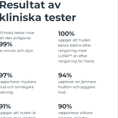
Resultat av
kliniska tester
100%
Kliniska tester visar
att den avlägsnar
uppger att huden
99%
känns bättre efter
av smuts och oljor.
rengöring med
LUNA™ än efter
rengöring för hand.
97%
94%
rapporterar mjukare
upplever en jämnare
hud och smidigare
hudton och piggare
rakning.
hud.
91%
90%
uppger att huden är
rapporterar slätare