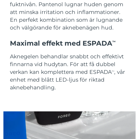
fuktnivån. Pantenol lugnar huden genom
att minska irritation och inflammationer.
Slovakien
Förväntad leverans
8/10/26
En perfekt kombination som är lugnande
och välgörande för aknebenägen hud.
Slovenien
Förväntad leverans
8/10/26
Maximal effekt med ESPADA
Sydafrika
Förväntad leverans
8/18/26
TM
Aknegelen behandlar snabbt och effektivt
Sydkorea
Förväntad leverans
8/12/26
finnarna vid hudytan. För att få dubbel
Spanien
verkan kan komplettera med ESPADA
, vår
Förväntad leverans
8/10/26
TM
enhet med blått LED-ljus för riktad
Sverige
Förväntad leverans
8/10/26
aknebehandling.
Schweiz
Förväntad leverans
8/10/26
Taiwan
Förväntad leverans
8/15/26
Thailand
Förväntad leverans
8/14/26