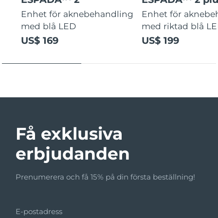
Enhet för aknebehandling
Enhet för aknebe
med blå LED
med riktad blå L
US$ 169
US$ 199
Få exklusiva
erbjudanden
Prenumerera och få 15% på din första beställning!
E-postadress