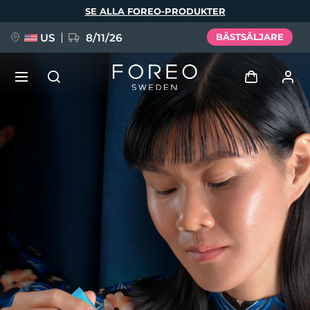
Hoppa
SE ALLA FOREO-PRODUKTER
till
huvudinnehåll
US
8/11/26
BÄSTSÄLJARE
NYHET
Logga in
Språk
BREAKING NEWS
Användarprofil
English
Deutsch
Español
Mina enheter
FAQ™ Pure Beauty-Tech Elixir
Français
Italiano
Português
Mina beställningar
Polski
Svenska
Русский
Türkçe
简体中文
繁體中文
Mina adresser
issa™ Teeth Whitening Set
Mina prenumerationer