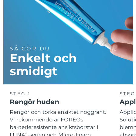
SÅ GÖR DU
Enkelt och
smidigt
STEG 1
STEG
Rengör huden
Appl
Rengör och torka ansiktet noggrant.
Applic
Vi rekommenderar FOREOs
Soluti
bakterieresistenta ansiktsborstar i
blemm
LUNA
-serien och Micro-Foam
absorb
TM