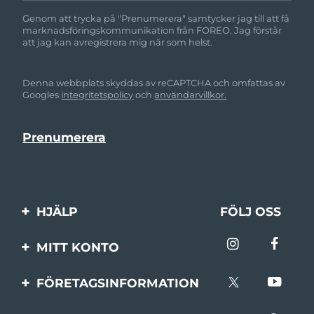
Genom att trycka på "Prenumerera" samtycker jag till att få
marknadsföringskommunikation från FOREO. Jag förstår
att jag kan avregistrera mig när som helst.
Denna webbplats skyddas av reCAPTCHA och omfattas av
Googles
integritetspolicy
och
användarvillkor.
HJÄLP
FÖLJ OSS
Kontakta oss
MITT KONTO
Beställningar & leverans
Produktregistrering
FÖRETAGSINFORMATION
Garantier & returer
Support
Om FOREO