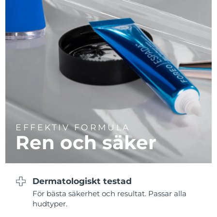
Turkiet
Förväntad leverans
8/11/26
Förenade
Förväntad leverans
8/11/26
Arabemiraten
Storbritannien
Förväntad leverans
8/10/26
USA
Förväntad leverans
8/11/26
Uzbekistan
Förväntad leverans
8/15/26
EFFEKTIV FORMULA
Vietnam
Förväntad leverans
8/16/26
Ren och säker
Dermatologiskt testad
För bästa säkerhet och resultat. Passar alla
hudtyper.