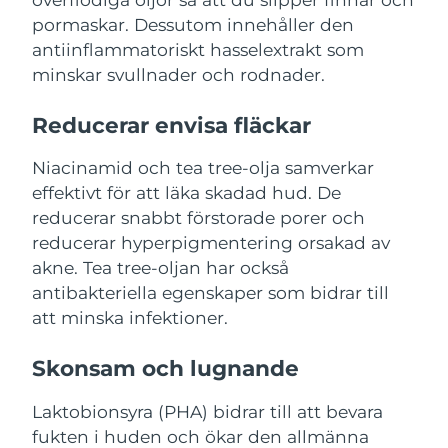
Filippinerna
Förväntad leverans
8/13/26
pormaskar. Dessutom innehåller den
antiinflammatoriskt hasselextrakt som
Polen
Förväntad leverans
8/11/26
minskar svullnader och rodnader.
Portugal
Förväntad leverans
8/10/26
Reducerar envisa fläckar
Puerto Rico
Förväntad leverans
8/12/26
Niacinamid och tea tree-olja samverkar
effektivt för att läka skadad hud. De
Qatar
Förväntad leverans
8/11/26
reducerar snabbt förstorade porer och
reducerar hyperpigmentering orsakad av
Réunion
Förväntad leverans
8/15/26
akne. Tea tree-oljan har också
antibakteriella egenskaper som bidrar till
Rumänien
Förväntad leverans
8/10/26
att minska infektioner.
Ryssland
Förväntad leverans
8/18/26
Skonsam och lugnande
Saudiarabien
Förväntad leverans
8/11/26
Laktobionsyra (PHA) bidrar till att bevara
fukten i huden och ökar den allmänna
Singapore
Förväntad leverans
8/12/26