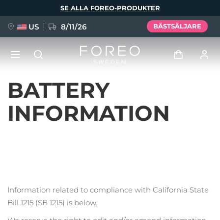
Hoppa
SE ALLA FOREO-PRODUKTER
till
huvudinnehåll
US
8/11/26
BÄSTSÄLJARE
BATTERY
NYHET
Logga in
Språk
INFORMATION
BREAKING NEWS
Användarprofil
English
Deutsch
Español
Mina enheter
FAQ™ Pure Beauty-Tech Elixir
Français
Italiano
Português
Mina beställningar
Polski
Svenska
Русский
Türkçe
简体中文
繁體中文
Information related to compliance with California State
Mina adresser
Bill 1215 (SB 1215) is below.
issa™ Teeth Whitening Set
Mina prenumerationer