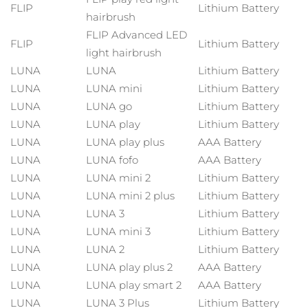
SVENSK SKÖNHETSRUTIN
FLIP
Lithium Battery
hairbrush
Österrike
Förväntad leverans
10/8/26
FLIP Advanced LED
FLIP
Lithium Battery
light hairbrush
Bahrain
Förväntad leverans
11/8/26
LUNA
LUNA
Lithium Battery
Ansiktsrengöring
Ansiktslyft
Belgien
Förväntad leverans
10/8/26
LUNA
LUNA mini
Lithium Battery
LUNA™ 4-paket
BEAR™ 2-paket
LUNA
LUNA go
Lithium Battery
Bermuda
Förväntad leverans
16/8/26
LUNA
LUNA play
Lithium Battery
Anti-aging massage
Microcurrent toning
LUNA
LUNA play plus
AAA Battery
Bosnien och
Förväntad leverans
13/8/26
LUNA
LUNA fofo
AAA Battery
Återfuktning
Munvård
Hercegovina
LUNA™ 4 Plus
BEAR™ 2 go
LUNA
LUNA mini 2
Lithium Battery
UFO™ 3-paket
issa™ 4
Massage, LED heating
Microcurrent toning on-the-go
LUNA
LUNA mini 2 plus
Lithium Battery
Brunei
Förväntad leverans
15/8/26
FAQ™ ANTI-AGING-BEHANDLING
Deep facial hydration
Hybrid silicone sonic toothbrush
LUNA
LUNA 3
Lithium Battery
Bulgarien
Förväntad leverans
10/8/26
LUNA
LUNA mini 3
Lithium Battery
NEW
LUNA™ 4 Men
BEAR™ 2 eyes & lips
LUNA
LUNA 2
Lithium Battery
UFO™ 3 LED
issa™ 4 plus
Kanada
For men, anti-aging massage
Microcurrent line smoothing device
Förväntad leverans
14/8/26
LUNA
LUNA play plus 2
AAA Battery
Near-infrared and red light therapy
Smart hybrid silicone sonic toothbrush
LUNA
LUNA play smart 2
AAA Battery
device
Anti-aging
LED-behandlingar
Chile
Förväntad leverans
14/8/26
LUNA
LUNA 3 Plus
Lithium Battery