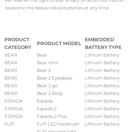
We reserve the right to edit and/or amend information
Leveransland
related to the below-listed batteries at any time.
USA
Förväntad leverans
11/8/26
FAQ™ Dual LED Panel
Storbritannien
Förväntad leverans
10/8/26
PRODUCT
EMBEDDED
PRODUCT MODEL
POPULÄR
Spanien
Förväntad leverans
10/8/26
CATEGORY
BATTERY TYPE
BEAR
Bear
Lithium battery
Australien
Förväntad leverans
13/8/26
BEAR
Bear mini
Lithium Battery
BEAR
Bear 2
Lithium Battery
Frankrike
Förväntad leverans
10/8/26
BEAR
Bear 2 Eyes&lips
Lithium Battery
Specialerbjudanden
Bästsäljare
BEAR
Bear 2 go
Lithium Battery
Tyskland
Förväntad leverans
10/8/26
BEAR
Bear 2 Body
Lithium Battery
ESPADA
Espada
Lithium Battery
Kanada
Förväntad leverans
14/8/26
ESPADA
Espada 2
Lithium Battery
Rödljusterapi
ESPADA
Espada 2 Plus
Lithium Battery
FLIP
FLIP LED hairbrush
Lithium Battery
Australien
Förväntad leverans
13/8/26
FLIP play red light