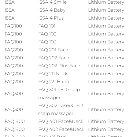
Advanced pore care essentials
ISSA
ISSA 4 Smile
Lithium Battery
For healthy hair
18% PAP
Israel
Förväntad leverans
14/8/26
Kosmetika
Man
ISSA
ISSA 4 Baby
Lithium Battery
ISSA
ISSA 4 Plus
Lithium Battery
Italien
Förväntad leverans
10/8/26
FAQ100
FAQ 101
Lithium Battery
FAQ100
FAQ 102
Lithium Battery
Japan
Förväntad leverans
13/8/26
FAQ100
FAQ 103
Lithium Battery
Handla allt
FAQ200
FAQ 201 Face
Lithium Battery
Jersey
Förväntad leverans
15/8/26
FAQ200
FAQ 202 Face
Lithium Battery
Kazakstan
Förväntad leverans
12/8/26
FAQ200
FAQ 202 Plus Face
Lithium Battery
FOREO APP
FAQ200
FAQ 211 Neck
Lithium Battery
Kuwait
Förväntad leverans
10/8/26
FAQ200
FAQ 221 Hand
Lithium Battery
OM FOREO
FAQ 301 LED scalp
Lettland
FAQ300
Lithium Battery
Förväntad leverans
10/8/26
massager
FAQ 302 Laser&LED
Libanon
Förväntad leverans
11/8/26
FAQ300
Lithium Battery
scalp massager
FAQ 400
FAQ 401 Face&Neck
Lithium Battery
Litauen
Förväntad leverans
10/8/26
FAQ 400
FAQ 402 Face&Neck
Lithium Battery
Luxemburg
Förväntad leverans
10/8/26