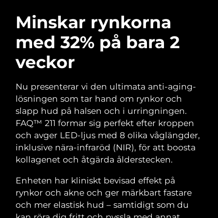
SVENSK SKÖNHETSRUTIN
Österrike
Förväntad leverans
8/10/26
Minskar rynkorna
med 32% på bara 2
Bahrain
Förväntad leverans
8/11/26
veckor
Ansiktsrengöring
Ansiktslyft
Belgien
Förväntad leverans
8/10/26
LUNA™ 4-paket
BEAR™ 2-paket
Bermuda
Förväntad leverans
8/16/26
Nu presenterar vi den ultimata anti-aging-
Anti-aging massage
Microcurrent toning
lösningen som tar hand om rynkor och
Bosnien och
slapp hud på halsen och i urringningen.
Förväntad leverans
8/13/26
Återfuktning
Munvård
Hercegovina
FAQ™ 211 formar sig perfekt efter kroppen
LUNA™ 4 Plus
BEAR™ 2 go
UFO™ 3-paket
issa™ 4
och avger LED-ljus med 8 olika våglängder,
Massage, LED heating
Microcurrent toning on-the-go
Brunei
Förväntad leverans
8/15/26
FAQ™ ANTI-AGING-BEHANDLING
inklusive nära-infraröd (NIR), för att boosta
Deep facial hydration
Hybrid silicone sonic toothbrush
kollagenet och åtgärda ålderstecken.
Bulgarien
Förväntad leverans
8/10/26
NEW
LUNA™ 4 Men
BEAR™ 2 eyes & lips
UFO™ 3 LED
Enheten har kliniskt bevisad effekt på
issa™ 4 plus
Kanada
For men, anti-aging massage
Microcurrent line smoothing device
Förväntad leverans
8/14/26
rynkor och akne och ger märkbart fastare
Near-infrared and red light therapy
Smart hybrid silicone sonic toothbrush
device
Anti-aging
LED-behandlingar
och mer elastisk hud – samtidigt som du
Chile
Förväntad leverans
8/14/26
kan röra dig fritt och pyssla med annat.