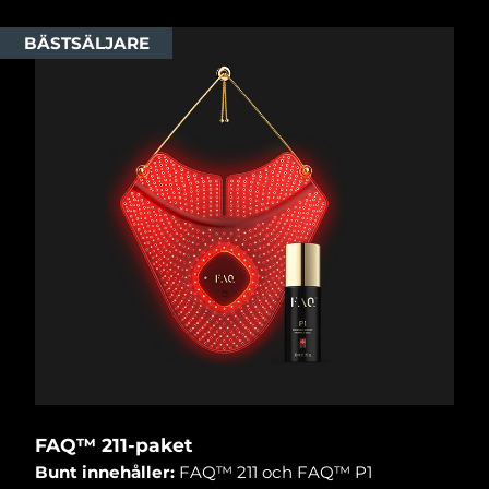
Filippinerna
Förväntad leverans
8/13/26
BÄSTSÄLJARE
Polen
Förväntad leverans
8/11/26
Portugal
Förväntad leverans
8/10/26
Puerto Rico
Förväntad leverans
8/12/26
Qatar
Förväntad leverans
8/11/26
Réunion
Förväntad leverans
8/15/26
Rumänien
Förväntad leverans
8/10/26
Ryssland
Förväntad leverans
8/18/26
Saudiarabien
Förväntad leverans
8/11/26
FAQ™ 211-paket
Bunt innehåller:
FAQ™ 211 och FAQ™ P1
Singapore
Förväntad leverans
8/12/26