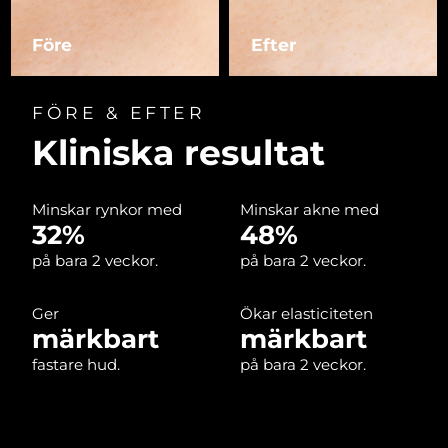
Före
Efter
Macao SAR
Förväntad leverans
8/12/26
Malaysia
Förväntad leverans
8/13/26
FÖRE & EFTER
Malta
Kliniska resultat
Förväntad leverans
8/10/26
Mexiko
Förväntad leverans
8/14/26
Minskar rynkor med
Minskar akne med
32%
48%
Monaco
Förväntad leverans
8/11/26
på bara 2 veckor.
på bara 2 veckor.
Nederländerna
Förväntad leverans
8/10/26
Ger
Ökar elasticiteten
Nya Zeeland
Förväntad leverans
8/10/26
märkbart
märkbart
fastare hud.
på bara 2 veckor.
Norge
Förväntad leverans
8/10/26
Oman
Förväntad leverans
8/13/26