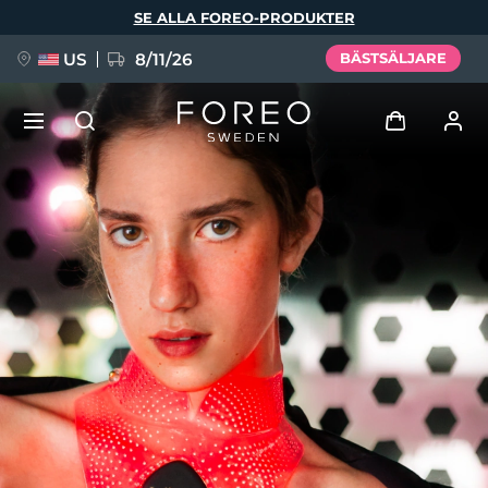
Hoppa
SE ALLA FOREO-PRODUKTER
till
huvudinnehåll
US
8/11/26
BÄSTSÄLJARE
NYHET
Logga in
Språk
BREAKING NEWS
Användarprofil
English
Deutsch
Español
Mina enheter
FAQ™ Pure Beauty-Tech Elixir
Français
Italiano
Português
Mina beställningar
Polski
Svenska
Русский
Türkçe
简体中文
繁體中文
Mina adresser
issa™ Teeth Whitening Set
Mina prenumerationer