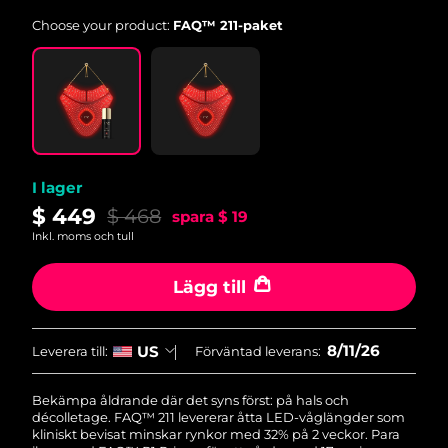
Choose your product:
FAQ™ 211-paket
Slovakien
Förväntad leverans
8/10/26
Slovenien
Förväntad leverans
8/10/26
Sydafrika
Förväntad leverans
8/18/26
Sydkorea
Förväntad leverans
8/12/26
I lager
$ 449
$ 468
spara
$ 19
Spanien
Förväntad leverans
8/10/26
Inkl. moms och tull
Sverige
Förväntad leverans
8/10/26
Lägg till
Schweiz
Förväntad leverans
8/10/26
8/11/26
US
Leverera till:
Förväntad leverans:
Taiwan
Förväntad leverans
8/15/26
Bekämpa åldrande där det syns först: på hals och
Thailand
décolletage. FAQ™ 211 levererar åtta LED-våglängder som
Förväntad leverans
8/14/26
kliniskt bevisat minskar rynkor med 32% på 2 veckor. Para