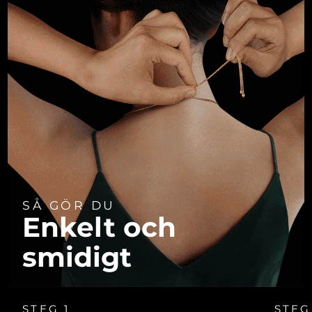
SÅ GÖR DU
Enkelt och
smidigt
STEG 1
STEG