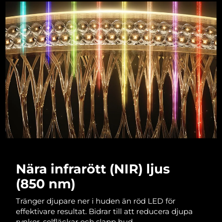
Nära infrarött (NIR) ljus
(850 nm)
Tränger djupare ner i huden än röd LED för
effektivare resultat. Bidrar till att reducera djupa
rynkor, solfläckar och slapp hud.