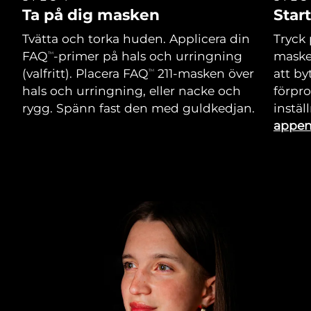
Ta på dig masken
Star
Tvätta och torka huden. Applicera din
Tryck 
FAQ
-primer på hals och urringning
maske
TM
(valfritt). Placera FAQ
211-masken över
att by
TM
hals och urringning, eller nacke och
förpr
rygg. Spänn fast den med guldkedjan.
instäl
appe