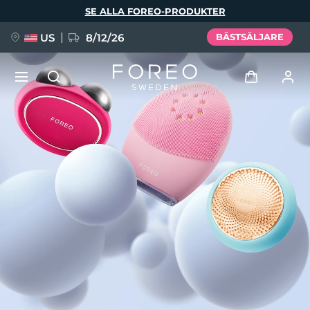
Hoppa
SE ALLA FOREO-PRODUKTER
till
huvudinnehåll
US
8/12/26
BÄSTSÄLJARE
NYHET
Logga in
Språk
BREAKING NEWS
Användarprofil
English
Deutsch
Español
Mina enheter
FAQ™ Pure Beauty-Tech Elixir
Français
Italiano
Português
Mina beställningar
Polski
Svenska
Русский
Türkçe
简体中文
繁體中文
Mina adresser
issa™ Teeth Whitening Set
Mina prenumerationer