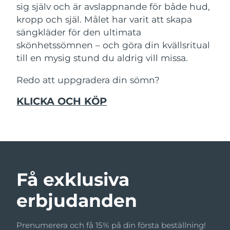
sig själv och är avslappnande för både hud,
kropp och själ. Målet har varit att skapa
Macao SAR
Förväntad leverans
8/13/26
sängkläder för den ultimata
skönhetssömnen – och göra din kvällsritual
Malaysia
Förväntad leverans
8/14/26
till en mysig stund du aldrig vill missa.
Malta
Förväntad leverans
8/11/26
Redo att uppgradera din sömn?
Mexiko
Förväntad leverans
8/15/26
KLICKA OCH KÖP
Monaco
Förväntad leverans
8/12/26
Nederländerna
Förväntad leverans
8/11/26
Nya Zeeland
Förväntad leverans
8/11/26
Få exklusiva
Norge
Förväntad leverans
8/11/26
erbjudanden
Oman
Förväntad leverans
8/14/26
Prenumerera och få 15% på din första beställning!