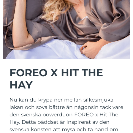
Advanced pore care essentials
For healthy hair
18% PAP
Israel
Förväntad leverans
8/15/26
Kosmetika
Man
Italien
Förväntad leverans
8/11/26
Japan
Förväntad leverans
8/14/26
Handla allt
Jersey
Förväntad leverans
8/16/26
Kazakstan
Förväntad leverans
8/13/26
FOREO X
HIT THE
FOREO APP
Kuwait
Förväntad leverans
8/11/26
HAY
OM FOREO
Lettland
Förväntad leverans
8/11/26
Nu kan du krypa ner mellan silkesmjuka
Libanon
Förväntad leverans
8/12/26
lakan och sova bättre än någonsin tack vare
den svenska powerduon FOREO x Hit The
Litauen
Förväntad leverans
8/11/26
Hay. Detta bäddset är inspirerat av den
svenska konsten att mysa och ta hand om
Luxemburg
Förväntad leverans
8/11/26