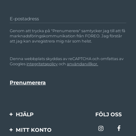
Filippinerna
Förväntad leverans
8/14/26
E-postadress
Polen
Förväntad leverans
8/12/26
Genom att trycka på "Prenumerera" samtycker jag till att få
Portugal
Förväntad leverans
8/11/26
marknadsföringskommunikation från FOREO. Jag förstår
att jag kan avregistrera mig när som helst.
Puerto Rico
Förväntad leverans
8/13/26
Denna webbplats skyddas av reCAPTCHA och omfattas av
Qatar
Förväntad leverans
8/12/26
Googles
integritetspolicy
och
användarvillkor.
Réunion
Förväntad leverans
8/16/26
Rumänien
Förväntad leverans
8/11/26
Ryssland
Förväntad leverans
8/19/26
HJÄLP
FÖLJ OSS
Saudiarabien
Förväntad leverans
8/12/26
Kontakta oss
MITT KONTO
Singapore
Förväntad leverans
8/13/26