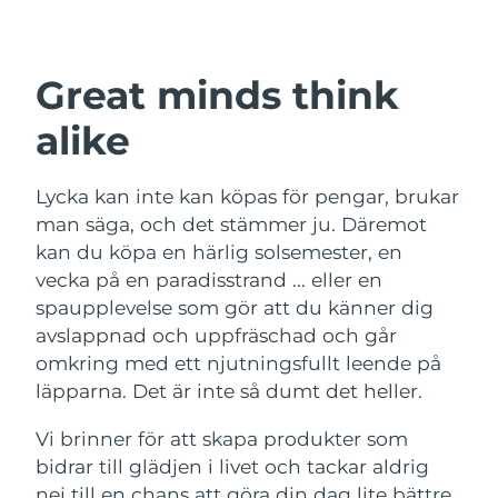
Leveransland
USA
Förväntad leverans
8/12/26
Great minds think
FAQ™ Dual LED Panel
Storbritannien
Förväntad leverans
8/11/26
alike
POPULÄR
Spanien
Förväntad leverans
8/11/26
Lycka kan inte kan köpas för pengar, brukar
man säga, och det stämmer ju. Däremot
Australien
Förväntad leverans
8/14/26
kan du köpa en härlig solsemester, en
vecka på en paradisstrand ... eller en
Frankrike
Förväntad leverans
8/11/26
Specialerbjudanden
Bästsäljare
spaupplevelse som gör att du känner dig
Tyskland
Förväntad leverans
8/11/26
avslappnad och uppfräschad och går
omkring med ett njutningsfullt leende på
Kanada
Förväntad leverans
8/15/26
läpparna. Det är inte så dumt det heller.
Rödljusterapi
Vi brinner för att skapa produkter som
bidrar till glädjen i livet och tackar aldrig
Australien
Förväntad leverans
8/14/26
nej till en chans att göra din dag lite bättre.