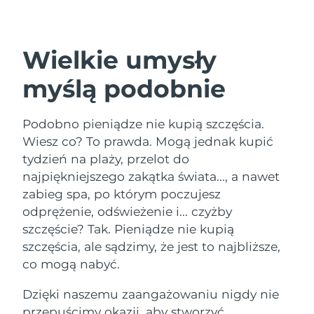
Kraj dostawy
Oczekiwany czas dostawy
Stany Zjednoczone
Wielkie umysły
8/10/26
FAQ™ Dual LED Panel
myślą podobnie
Oczekiwany czas dostawy
Wielka Brytania
8/9/26
POPULARNY
Podobno pieniądze nie kupią szczęścia.
Oczekiwany czas dostawy
Hiszpania
8/9/26
Wiesz co? To prawda. Mogą jednak kupić
tydzień na plaży, przelot do
Oczekiwany czas dostawy
Australia
najpiękniejszego zakątka świata..., a nawet
8/12/26
Specjalne oferty
Bestsellery
zabieg spa, po którym poczujesz
odprężenie, odświeżenie i... czyżby
Oczekiwany czas dostawy
Francja
8/9/26
szczęście? Tak. Pieniądze nie kupią
szczęścia, ale sądzimy, że jest to najbliższe,
Oczekiwany czas dostawy
Niemcy
co mogą nabyć.
8/9/26
Terapia czerwonym światłem
Dzięki naszemu zaangażowaniu nigdy nie
Oczekiwany czas dostawy
Kanada
8/13/26
przepuścimy okazji, aby stworzyć