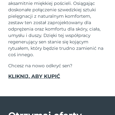
aksamitnie miękkiej pościeli. Osiągając
doskonałe połączenie szwedzkiej sztuki
Oczekiwany czas dostawy
Izrael
8/13/26
pielęgnacji z naturalnym komfortem,
zestaw ten został zaprojektowany dla
Oczekiwany czas dostawy
Włochy
odprężenia oraz komfortu dla skóry, ciała,
8/9/26
umysłu i duszy. Dzięki tej współpracy
Oczekiwany czas dostawy
regenerujący sen stanie się kojącym
Japonia
8/12/26
rytuałem, który będzie trudno zamienić na
coś innego.
Oczekiwany czas dostawy
Jersey
8/14/26
Chcesz na nowo odkryć sen?
Oczekiwany czas dostawy
Kazachstan
KLIKNIJ, ABY KUPIĆ
8/11/26
Oczekiwany czas dostawy
Kuwejt
8/9/26
Oczekiwany czas dostawy
Łotwa
8/9/26