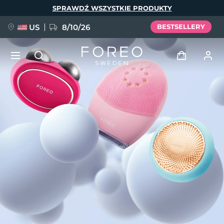
Przejdź
SPRAWDŹ WSZYSTKIE PRODUKTY
do
treści
US
8/10/26
BESTSELLERY
NOWOŚĆ
Zaloguj
Język
BREAKING NEWS
Profil użytkownika
English
Deutsch
Español
Moje urządzenia
FAQ™ Pure Beauty-Tech Elixir
Français
Italiano
Português
Moje zamówienia
Polski
Svenska
Русский
Türkçe
简体中文
繁體中文
Moje adresy
issa™ Teeth Whitening Set
Moje subskrypcje