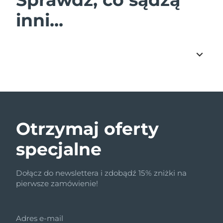
inni...
Otrzymaj oferty
specjalne
Dołącz do newslettera i zdobądź 15% zniżki na
pierwsze zamówienie!
Adres e-mail