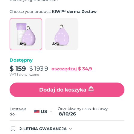
Choose your product:
KIWI™ derma Zestaw
Oczekiwany czas dostawy
Holandia
8/9/26
Oczekiwany czas dostawy
Nowa Zelandia
8/9/26
Oczekiwany czas dostawy
Norwegia
8/9/26
Dostępny
Oczekiwany czas dostawy
$ 159
$ 193,9
Oman
oszczędzaj
$ 34,9
8/12/26
VAT i cło wliczone
Oczekiwany czas dostawy
Filipiny
8/12/26
Dodaj do koszyka
Oczekiwany czas dostawy
Polska
8/10/26
Oczekiwany czas dostawy:
Dostawa
US
8/10/26
do:
Oczekiwany czas dostawy
Portugalia
8/9/26
2-LETNIA GWARANCJA
Dzisiejsze zamówienie uprawnia do korzystania z