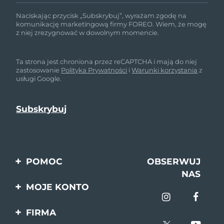
Naciskając przycisk „Subskrybuj”, wyrażam zgodę na
komunikację marketingową firmy FOREO. Wiem, że mogę
z niej zrezygnować w dowolnym momencie.
Ta strona jest chroniona przez reCAPTCHA i mają do niej
zastosowanie
Polityka Prywatności
i
Warunki korzystania
z
usługi Google.
POMOC
OBSERWUJ
NAS
Kontakt
MOJE KONTO
Zamówienia & Wysyłka
Rejestracja produktu
FIRMA
Gwarancja & Zwroty