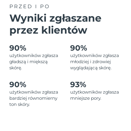
PRZED I PO
Oczekiwany czas dostawy
Izrael
Wyniki zgłaszane
8/13/26
przez klientów
Oczekiwany czas dostawy
Włochy
8/9/26
90%
90%
Oczekiwany czas dostawy
Japonia
8/12/26
użytkowników zgłasza
użytkowników zgłasza
gładszą i miększą
młodziej i zdrowiej
Oczekiwany czas dostawy
Jersey
skórę.
wyglądającą skórę.
8/14/26
Oczekiwany czas dostawy
90%
93%
Kazachstan
8/11/26
użytkowników zgłasza
użytkowników zgłasza
bardziej równomierny
mniejsze pory.
Oczekiwany czas dostawy
Kuwejt
8/9/26
ton skóry.
Oczekiwany czas dostawy
Łotwa
8/9/26