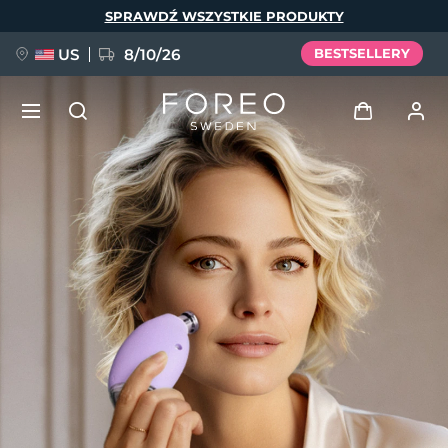
Przejdź
SPRAWDŹ WSZYSTKIE PRODUKTY
do
treści
US
8/10/26
BESTSELLERY
NOWOŚĆ
Zaloguj
Język
BREAKING NEWS
Profil użytkownika
English
Deutsch
Español
Moje urządzenia
FAQ™ Pure Beauty-Tech Elixir
Français
Italiano
Português
Moje zamówienia
Polski
Svenska
Русский
Türkçe
简体中文
繁體中文
Moje adresy
issa™ Teeth Whitening Set
Moje subskrypcje