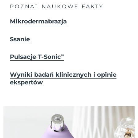
POZNAJ NAUKOWE FAKTY
Oczekiwany czas dostawy
Tajlandia
8/13/26
Mikrodermabrazja
Oczekiwany czas dostawy
Turcja
8/10/26
Ssanie
Zjednoczone Emiraty
Oczekiwany czas dostawy
Arabskie
8/10/26
Pulsacje T-Sonic
TM
Oczekiwany czas dostawy
Wielka Brytania
8/9/26
Wyniki badań klinicznych i opinie
ekspertów
Oczekiwany czas dostawy
Stany Zjednoczone
8/10/26
Oczekiwany czas dostawy
Uzbekistan
8/14/26
Oczekiwany czas dostawy
Wietnam
8/15/26