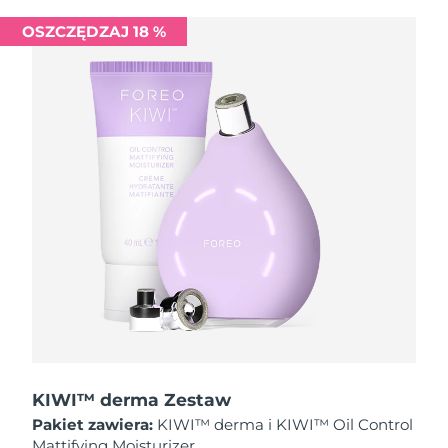
Oczekiwany czas dostawy
Liban
8/10/26
OSZCZĘDZAJ 18 %
Oczekiwany czas dostawy
Litwa
8/9/26
Oczekiwany czas dostawy
Luksemburg
8/9/26
Oczekiwany czas dostawy
SRA Makau (Chiny)
8/11/26
Oczekiwany czas dostawy
Malezja
8/12/26
Oczekiwany czas dostawy
Malta
8/9/26
Oczekiwany czas dostawy
Meksyk
8/13/26
KIWI™ derma Zestaw
Pakiet zawiera:
KIWI™ derma i KIWI™ Oil Control
Oczekiwany czas dostawy
Monako
Mattifying Moisturizer
8/10/26