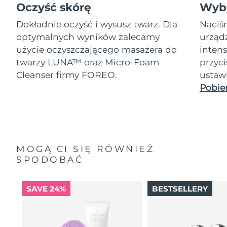
Oczyść skórę
Wybi
Dokładnie oczyść i wysusz twarz. Dla
Naciśn
optymalnych wyników zalecamy
urząd
użycie oczyszczającego masażera do
inten
twarzy LUNA™ oraz Micro-Foam
przyc
Cleanser firmy FOREO.
ustaw
Pobier
MOGĄ CI SIĘ RÓWNIEŻ
SPODOBAĆ
SAVE 24%
BESTSELLERY