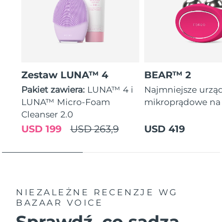
Zestaw LUNA™ 4
BEAR™ 2
Pakiet zawiera:
LUNA™ 4 i
Najmniejsze urzą
LUNA™ Micro-Foam
mikroprądowe na 
Cleanser 2.0
USD 199
USD 263,9
USD 419
NIEZALEŻNE RECENZJE
WG
BAZAAR VOICE
Sprawdź, co sądzą