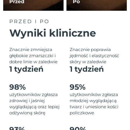
Przed
Po
Oczekiwany czas dostawy
Liban
8/9/26
Oczekiwany czas dostawy
PRZED I PO
Litwa
8/8/26
Wyniki kliniczne
Oczekiwany czas dostawy
Luksemburg
8/8/26
Znacznie zmniejsza
Znacznie poprawia
Oczekiwany czas dostawy
głębokie zmarszczki i
jędrność i elastyczność
SRA Makau (Chiny)
8/10/26
dobre linie w zaledwie
skóry w zaledwie
1 tydzień
1 tydzień
Oczekiwany czas dostawy
Malezja
8/11/26
98%
95%
Oczekiwany czas dostawy
Malta
użytkowników zgłasza
użytkowników zgłasza
8/8/26
zdrowiej i jaśniej
młodziej wyglądającą
wyglądającą oraz lepiej
twarz i uniesione kości
Oczekiwany czas dostawy
Meksyk
8/12/26
odżywioną skórę
policzkowe
Oczekiwany czas dostawy
Monako
93%
90%
8/9/26