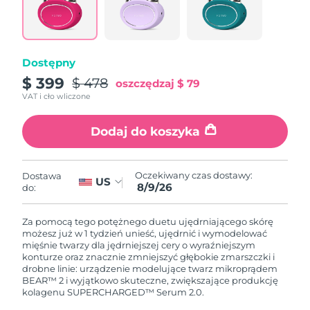
8/8/26
Oczekiwany czas dostawy
Słowenia
8/8/26
Dostępny
Republika
Oczekiwany czas dostawy
$ 399
$ 478
oszczędzaj
$ 79
Południowej Afryki
8/16/26
VAT i cło wliczone
Oczekiwany czas dostawy
Korea Południowa
Dodaj do koszyka
8/10/26
Oczekiwany czas dostawy
Hiszpania
8/8/26
Oczekiwany czas dostawy:
Dostawa
US
8/9/26
do:
Oczekiwany czas dostawy
Szwecja
8/8/26
Za pomocą tego potężnego duetu ujędrniającego skórę
możesz już w 1 tydzień unieść, ujędrnić i wymodelować
Oczekiwany czas dostawy
mięśnie twarzy dla jędrniejszej cery o wyraźniejszym
Szwajcaria
8/8/26
konturze oraz znacznie zmniejszyć głębokie zmarszczki i
drobne linie: urządzenie modelujące twarz mikroprądem
BEAR™ 2 i wyjątkowo skuteczne, zwiększające produkcję
Oczekiwany czas dostawy
Tajwan
kolagenu SUPERCHARGED™ Serum 2.0.
8/13/26