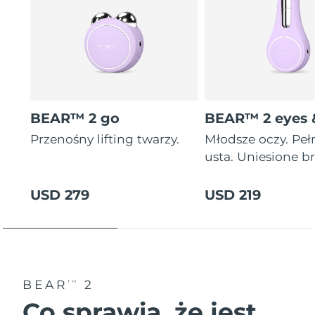
BEAR™ 2 go
BEAR™ 2 eyes &
Przenośny lifting twarzy.
Młodsze oczy. Peł
usta. Uniesione br
USD 279
USD 219
BEAR
2
TM
Co sprawia, że jest