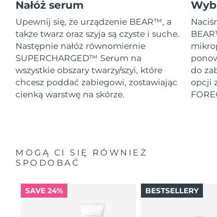
Nałóż serum
Wybi
Upewnij się, że urządzenie BEAR™, a
Naciśn
także twarz oraz szyja są czyste i suche.
BEAR™
Następnie nałóż równomiernie
mikro
SUPERCHARGED™ Serum na
ponow
wszystkie obszary twarzy/szyi, które
do za
chcesz poddać zabiegowi, zostawiając
opcji 
cienką warstwę na skórze.
FORE
MOGĄ CI SIĘ RÓWNIEŻ
SPODOBAĆ
SAVE 24%
BESTSELLERY