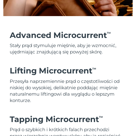
Advanced Microcurrent
TM
Stały prąd stymuluje mięśnie, aby je wzmocnić,
ujędrniając znajdującą się powyżej skórę.
Lifting Microcurrent
TM
Przesyła naprzemiennie prąd o częstotliwości od
niskiej do wysokiej, delikatnie poddając mięśnie
naturalnemu liftingowi dla wyglądu o lepszym
konturze.
Tapping Microcurrent
TM
Prąd o szybkich i krótkich falach przechodzi
przez wierzchnie warstwy skóry, aby ją rozjaśniać