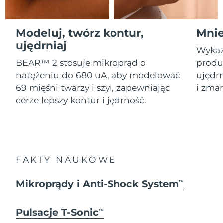
Serum
Gibraltar
All revitalizing eye massagers
issa™ Teeth Whitening Gel
8/12/26
Advanced pore care essentials
For healthy hair
18% PAP
Kosmetyki
Mężczyźni
Oczekiwany czas dostawy
Modeluj, twórz kontur,
Mnie
Grecja
8/8/26
ujędrniaj
Wykaz
SRA Hongkong
Oczekiwany czas dostawy
BEAR™ 2 stosuje mikroprąd o
produk
(Chiny)
8/9/26
natężeniu do 680 uA, aby modelować
ujędrn
Kupuj
69 mięśni twarzy i szyi, zapewniając
i zmar
Oczekiwany czas dostawy
Węgry
cerze lepszy kontur i jędrność.
8/8/26
Oczekiwany czas dostawy
Islandia
FOREO APP
8/9/26
O NAS
Oczekiwany czas dostawy
Indonezja
FAKTY NAUKOWE
8/6/26
Oczekiwany czas dostawy
Mikroprądy i Anti-Shock System
TM
Irlandia
8/8/26
Pulsacje T-Sonic
Oczekiwany czas dostawy
TM
Wyspa Man
8/10/26