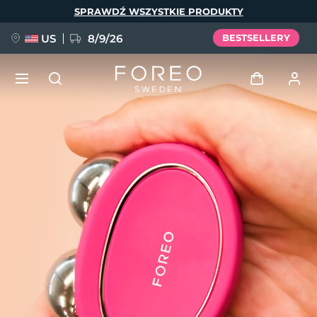
Przejdź
SPRAWDŹ WSZYSTKIE PRODUKTY
do
treści
US
8/9/26
BESTSELLERY
NOWOŚĆ
Zaloguj
Język
BREAKING NEWS
Profil użytkownika
English
Deutsch
Español
Moje urządzenia
FAQ™ Pure Beauty-Tech Elixir
Français
Italiano
Português
Moje zamówienia
Polski
Svenska
Русский
Türkçe
简体中文
繁體中文
Moje adresy
issa™ Teeth Whitening Set
Moje subskrypcje