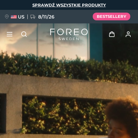
Przejdź
SPRAWDŹ WSZYSTKIE PRODUKTY
do
treści
US
8/11/26
BESTSELLERY
NOWOŚĆ
Zaloguj
Język
BREAKING NEWS
Profil użytkownika
English
Deutsch
Español
Moje urządzenia
FAQ™ Pure Beauty-Tech Elixir
Français
Italiano
Português
Moje zamówienia
Polski
Svenska
Русский
Türkçe
简体中文
繁體中文
Moje adresy
issa™ Teeth Whitening Set
Moje subskrypcje