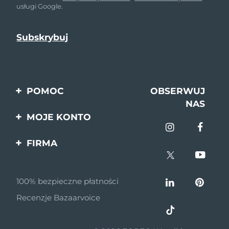
usługi Google.
POMOC
OBSERWUJ
NAS
Kontakt
MOJE KONTO
Zamówienia & Wysyłka
Rejestracja produktu
FIRMA
Gwarancja & Zwroty
Pomoc
O nas
Pytania i odpowiedzi
100% bezpieczne płatności
Program partnerski
Informacje o baterii
Recenzje Bazaarvoice
Wiadomości
partnerskie