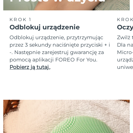
KROK 1
KROK
Odblokuj urządzenie
Oczy
Odblokuj urządzenie, przytrzymując
Zwilż 
przez 3 sekundy naciśnięte przyciski + i
Dla na
-. Następnie zarejestruj gwarancję za
Micro
pomocą aplikacji FOREO For You.
urząd
Pobierz ją tutaj.
.
uniwer