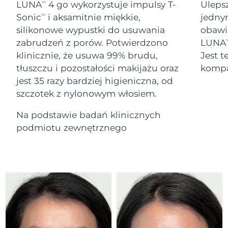
Serum
Gibraltar
LUNA
4 go wykorzystuje impulsy T-
Uleps
All revitalizing eye massagers
TM
issa™ Teeth Whitening Gel
8/14/26
Advanced pore care essentials
For healthy hair
Sonic
i aksamitnie miękkie,
jedny
TM
18% PAP
Kosmetyki
Mężczyźni
silikonowe wypustki do usuwania
obawi
Oczekiwany czas dostawy
Grecja
8/10/26
zabrudzeń z porów. Potwierdzono
LUNA
T
klinicznie, że usuwa 99% brudu,
Jest t
SRA Hongkong
Oczekiwany czas dostawy
tłuszczu i pozostałości makijażu oraz
kompa
(Chiny)
8/11/26
jest 35 razy bardziej higieniczna, od
Kupuj
szczotek z nylonowym włosiem.
Oczekiwany czas dostawy
Węgry
8/10/26
Na podstawie badań klinicznych
Oczekiwany czas dostawy
podmiotu zewnętrznego
Islandia
FOREO APP
8/11/26
O NAS
Oczekiwany czas dostawy
Indonezja
8/8/26
Oczekiwany czas dostawy
Irlandia
8/10/26
Oczekiwany czas dostawy
Wyspa Man
8/12/26