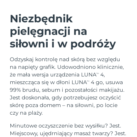
SZWEDZKI RUTYNA PIELĘGNACJI
URODY
Niezbędnik
Oczekiwany czas dostawy
Australia
pielęgnacji na
8/13/26
siłowni i w podróży
Oczekiwany czas dostawy
Oczyszczanie twarzy
Lifting twarzy
Austria
8/10/26
LUNA™ 4 zestaw
BEAR™ 2 zestaw
Odzyskaj kontrolę nad skórą bez względu
Oczekiwany czas dostawy
Bahrajn
Anti-aging massage
Microcurrent toning
8/11/26
na napięty grafik. Udowodniono klinicznie,
Pielęgnacja jamy
że mała wersja urządzenia LUNA
4,
TM
Oczekiwany czas dostawy
Nawilżenie
ustnej
Belgia
mieszcząca się w dłoni LUNA
4 go, usuwa
TM
8/10/26
LUNA™ 4 Plus
BEAR™ 2 go
99% brudu, sebum i pozostałości makijażu.
UFO™ 3 zestaw
issa™ 4
Massage, LED heating
Microcurrent toning on-the-go
Oczekiwany czas dostawy
Jest doskonała, gdy potrzebujesz oczyścić
FAQ™ ZABIEG ANTI-AGING
Bermudy
Deep facial hydration
Hybrid silicone sonic toothbrush
8/16/26
skórę poza domem – na siłowni, po locie
NEW
czy na plaży.
Bośnia i
LUNA™ 4 Men
BEAR™ 2 eyes & lips
Oczekiwany czas dostawy
UFO™ 3 LED
Hercegowina
8/13/26
issa™ 4 plus
For men, anti-aging massage
Microcurrent line smoothing device
Minutowe oczyszczenie bez wysiłku? Jest.
Near-infrared and red light therapy
Smart hybrid silicone sonic toothbrush
Miejscowy, ujędrniający masaż twarzy? Jest.
device
Anti-aging
Zabiegi LED
Oczekiwany czas dostawy