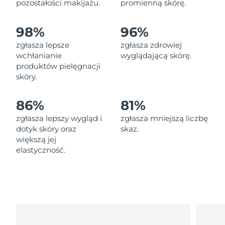
pozostałości makijażu.
promienną skórę.
Oczekiwany czas dostawy
Liban
8/11/26
98%
96%
Oczekiwany czas dostawy
Litwa
8/10/26
zgłasza lepsze
zgłasza zdrowiej
wchłanianie
wyglądającą skórę.
Oczekiwany czas dostawy
produktów pielęgnacji
Luksemburg
8/10/26
skóry.
Oczekiwany czas dostawy
SRA Makau (Chiny)
86%
81%
8/12/26
zgłasza lepszy wygląd i
zgłasza mniejszą liczbę
Oczekiwany czas dostawy
Malezja
dotyk skóry oraz
skaz.
8/13/26
większą jej
elastyczność.
Oczekiwany czas dostawy
Malta
8/10/26
Oczekiwany czas dostawy
Meksyk
8/14/26
Oczekiwany czas dostawy
Monako
8/11/26