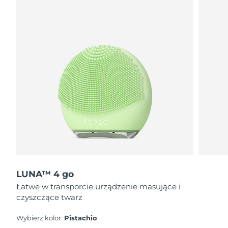
Oczekiwany czas dostawy
Holandia
8/10/26
Oczekiwany czas dostawy
Nowa Zelandia
8/10/26
Oczekiwany czas dostawy
Norwegia
8/10/26
Oczekiwany czas dostawy
Oman
8/13/26
Oczekiwany czas dostawy
Filipiny
8/13/26
LUNA™ 4 go
Oczekiwany czas dostawy
Polska
8/11/26
Łatwe w transporcie urządzenie masujące i
czyszczące twarz
Oczekiwany czas dostawy
Portugalia
8/10/26
Wybierz kolor:
Pistachio