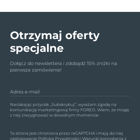
Otrzymaj oferty
specjalne
Dołącz do newslettera i zdobądź 15% zniżki na
pierwsze zamówienie!
Adres e-mail
Naciskając przycisk „Subskrybuj”, wyrażam zgodę na
komunikację marketingową firmy FOREO. Wiem, że mogę
z niej zrezygnować w dowolnym momencie.
Ta strona jest chroniona przez reCAPTCHA i mają do niej
zastosowanie
Polityka Prywatności
i
Warunki korzystania
z