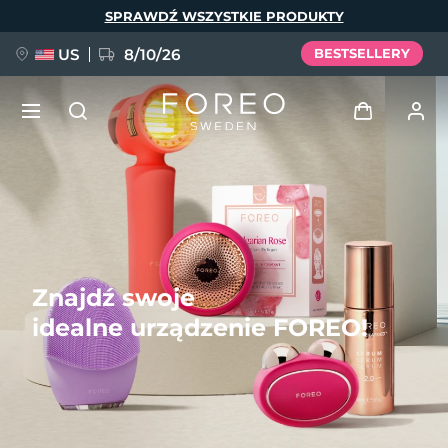
Przejdź
SPRAWDŹ WSZYSTKIE PRODUKTY
do
treści
US
8/10/26
BESTSELLERY
NOWOŚĆ
Zaloguj
Język
BREAKING NEWS
Profil użytkownika
English
Deutsch
Español
Moje urządzenia
Znajdź swoje
FAQ™ Pure Beauty-Tech Elixir
Français
Italiano
Português
idealne urządzenie FOREO!
Moje zamówienia
Polski
Svenska
Русский
Türkçe
简体中文
繁體中文
Moje adresy
issa™ Teeth Whitening Set
Moje subskrypcje