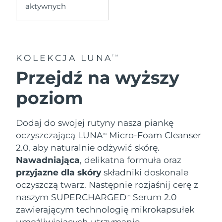
aktywnych
Oczekiwany czas dostawy
Holandia
8/9/26
Oczekiwany czas dostawy
Nowa Zelandia
KOLEKCJA LUNA
TM
8/9/26
Przejdź na wyższy
Oczekiwany czas dostawy
Norwegia
8/9/26
poziom
Oczekiwany czas dostawy
Oman
8/12/26
Dodaj do swojej rutyny nasza piankę
oczyszczającą LUNA
Micro-Foam Cleanser
TM
Oczekiwany czas dostawy
Filipiny
2.0, aby naturalnie odżywić skórę.
8/12/26
Nawadniająca
, delikatna formuła oraz
Oczekiwany czas dostawy
przyjazne dla skóry
składniki doskonale
Polska
8/10/26
oczyszczą twarz. Następnie rozjaśnij cerę z
naszym SUPERCHARGED
Serum 2.0
TM
Oczekiwany czas dostawy
Portugalia
8/9/26
zawierającym technologię mikrokapsułek
umożliwiających utrzymanie