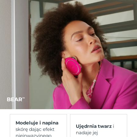
BEAR
TM
Modeluje i napina
Ujędrnia twarz
i
skórę dając efekt
nadaje jej
nieinwazyjnego