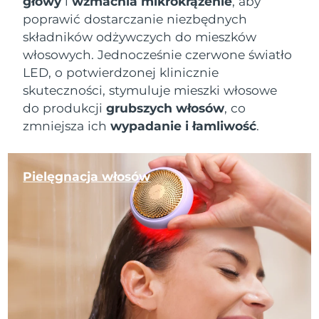
głowy
i
wzmacnia mikrokrążenie
, aby
Oczekiwany czas dostawy
poprawić dostarczanie niezbędnych
Tajlandia
8/13/26
składników odżywczych do mieszków
włosowych. Jednocześnie czerwone światło
Oczekiwany czas dostawy
Turcja
LED, o potwierdzonej klinicznie
8/10/26
skuteczności, stymuluje mieszki włosowe
Zjednoczone Emiraty
Oczekiwany czas dostawy
do produkcji
grubszych włosów
, co
Arabskie
8/10/26
zmniejsza ich
wypadanie i łamliwość
.
Oczekiwany czas dostawy
Wielka Brytania
8/9/26
Pielęgnacja włosów
Oczekiwany czas dostawy
Stany Zjednoczone
8/10/26
Oczekiwany czas dostawy
Uzbekistan
8/14/26
Oczekiwany czas dostawy
Wietnam
8/15/26