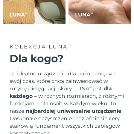
Serum
Gibraltar
All revitalizing eye massagers
issa™ Teeth Whitening Gel
8/13/26
Advanced pore care essentials
For healthy hair
18% PAP
LUNA
LUNA
TM
TM
Kosmetyki
Mężczyźni
Oczekiwany czas dostawy
Grecja
8/9/26
SRA Hongkong
Oczekiwany czas dostawy
(Chiny)
8/10/26
KOLEKCJA LUNA
TM
Kupuj
Dla kogo?
Oczekiwany czas dostawy
Węgry
8/9/26
To idealne urządzenie dla osób ceniących
Oczekiwany czas dostawy
Islandia
FOREO APP
8/10/26
swój czas, które chcą zainwestować w
rutynę pielęgnacji skóry. LUNA
jest
dla
O NAS
TM
Oczekiwany czas dostawy
Indonezja
każdego
– w różnych rozmiarach, z różnymi
8/7/26
funkcjami i dla osób w każdym wieku. To
Oczekiwany czas dostawy
nasze
najbardziej uniwersalne urządzenie
.
Irlandia
8/9/26
Doskonałe oczyszczenie i rozjaśnienie cery
stanowią fundament wszystkich zabiegów
Oczekiwany czas dostawy
Wyspa Man
8/11/26
kosmetycznych.