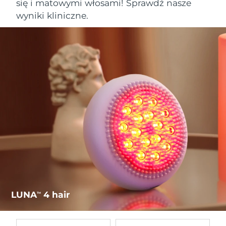
się i matowymi włosami! Sprawdź nasze
wyniki kliniczne.
LUNA
4 hair
TM