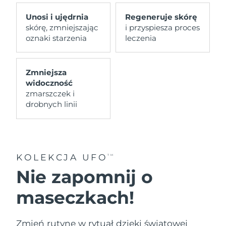
Unosi i ujędrnia
Regeneruje skórę
skórę, zmniejszając
i przyspiesza proces
oznaki starzenia
leczenia
Zmniejsza
widoczność
zmarszczek i
drobnych linii
KOLEKCJA UFO
TM
Nie zapomnij o
maseczkach!
Zmień rutynę w rytuał dzięki światowej