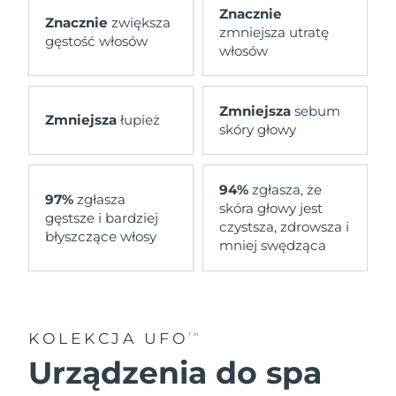
Znacznie
Znacznie
zwiększa
zmniejsza utratę
gęstość włosów
włosów
Zmniejsza
sebum
Zmniejsza
łupież
skóry głowy
94%
zgłasza, że
97%
zgłasza
skóra głowy jest
gęstsze i bardziej
czystsza, zdrowsza i
błyszczące włosy
mniej swędząca
KOLEKCJA UFO
TM
Urządzenia do spa