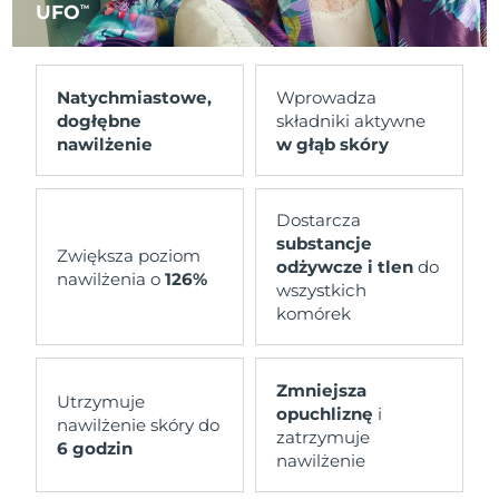
UFO
TM
Natychmiastowe,
Wprowadza
dogłębne
składniki aktywne
nawilżenie
w głąb skóry
Dostarcza
substancje
Zwiększa poziom
odżywcze i tlen
do
nawilżenia o
126%
wszystkich
komórek
Zmniejsza
Utrzymuje
opuchliznę
i
nawilżenie skóry do
zatrzymuje
6 godzin
nawilżenie