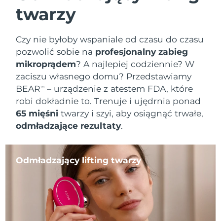
twarzy
Czy nie byłoby wspaniale od czasu do czasu
pozwolić sobie na
profesjonalny zabieg
mikroprądem
? A najlepiej codziennie? W
zaciszu własnego domu? Przedstawiamy
BEAR
– urządzenie z atestem FDA, które
TM
robi dokładnie to. Trenuje i ujędrnia ponad
65 mięśni
twarzy i szyi, aby osiągnąć trwałe,
odmładzające rezultaty
.
Odmładzający lifting twarzy