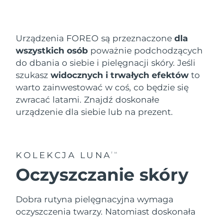
Kraj dostawy
Oczekiwany czas dostawy
Stany Zjednoczone
Urządzenia FOREO są przeznaczone
dla
8/10/26
FAQ™ Dual LED Panel
wszystkich osób
poważnie podchodzących
Oczekiwany czas dostawy
do dbania o siebie i pielęgnacji skóry. Jeśli
Wielka Brytania
8/9/26
szukasz
widocznych i trwałych efektów
to
POPULARNY
warto zainwestować w coś, co będzie się
Oczekiwany czas dostawy
Hiszpania
8/9/26
zwracać latami. Znajdź doskonałe
urządzenie dla siebie lub na prezent.
Oczekiwany czas dostawy
Australia
8/12/26
Specjalne oferty
Bestsellery
Oczekiwany czas dostawy
Francja
KOLEKCJA LUNA
TM
8/9/26
Oczyszczanie skóry
Oczekiwany czas dostawy
Niemcy
8/9/26
Terapia czerwonym światłem
Dobra rutyna pielęgnacyjna wymaga
Oczekiwany czas dostawy
oczyszczenia twarzy. Natomiast doskonała
Kanada
8/13/26