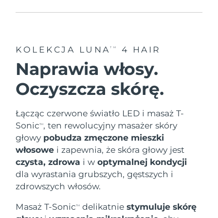
8/9/26
Oczekiwany czas dostawy
Słowenia
8/9/26
KOLEKCJA LUNA
4 HAIR
TM
Republika
Oczekiwany czas dostawy
Południowej Afryki
8/17/26
Naprawia włosy.
Oczyszcza skórę.
Oczekiwany czas dostawy
Korea Południowa
8/11/26
Łącząc czerwone światło LED i masaż T-
Oczekiwany czas dostawy
Hiszpania
8/9/26
Sonic
, ten rewolucyjny masażer skóry
TM
głowy
pobudza zmęczone mieszki
Oczekiwany czas dostawy
Szwecja
włosowe
i zapewnia, że skóra głowy jest
8/9/26
czysta, zdrowa
i w
optymalnej kondycji
Oczekiwany czas dostawy
dla wyrastania grubszych, gęstszych i
Szwajcaria
8/9/26
zdrowszych włosów.
Oczekiwany czas dostawy
Tajwan
Masaż T-Sonic
delikatnie
stymuluje skórę
TM
8/14/26