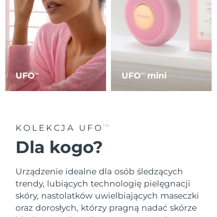
UFO
UFO
mini
TM
TM
KOLEKCJA UFO
TM
Dla kogo?
Urządzenie idealne dla osób śledzących
trendy, lubiących technologię pielęgnacji
skóry, nastolatków uwielbiających maseczki
oraz dorosłych, którzy pragną nadać skórze