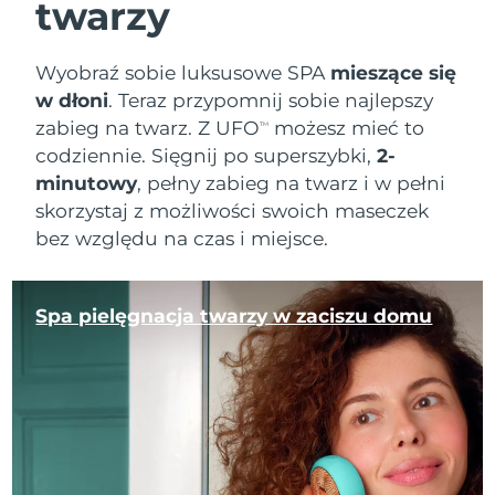
twarzy
Wyobraź sobie luksusowe SPA
mieszące się
w dłoni
. Teraz przypomnij sobie najlepszy
zabieg na twarz. Z UFO
możesz mieć to
TM
codziennie. Sięgnij po superszybki,
2-
minutowy
, pełny zabieg na twarz i w pełni
skorzystaj z możliwości swoich maseczek
bez względu na czas i miejsce.
Spa pielęgnacja twarzy w zaciszu domu