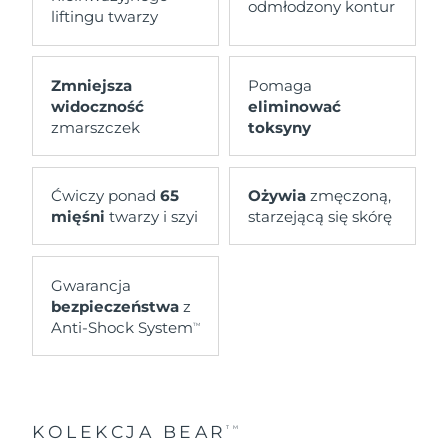
odmłodzony kontur
liftingu twarzy
Zmniejsza
Pomaga
widoczność
eliminować
zmarszczek
toksyny
Ćwiczy ponad
65
Ożywia
zmęczoną,
mięśni
twarzy i szyi
starzejącą się skórę
Gwarancja
bezpieczeństwa
z
Anti-Shock System
TM
KOLEKCJA BEAR
TM