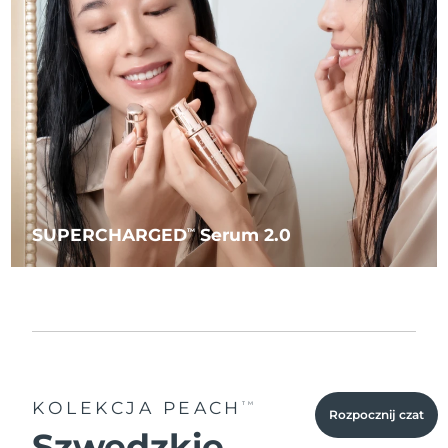
SUPERCHARGED
Serum 2.0
TM
KOLEKCJA PEACH
TM
Rozpocznij czat
Szwedzkie