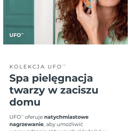
UFO
TM
KOLEKCJA UFO
TM
Spa pielęgnacja
twarzy w zaciszu
domu
UFO
oferuje
natychmiastowe
TM
nagrzewanie
, aby umożliwić