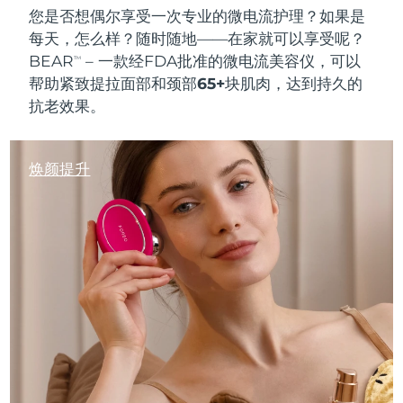
您是否想偶尔享受一次
专业的微电流护理
？如果是
每天，怎么样？随时随地——在家就可以享受呢？
BEAR
– 一款经FDA批准的微电流美容仪，可以
TM
帮助紧致提拉面部和颈部
65+块肌肉
，达到持久的
抗老效果
。
焕颜提升