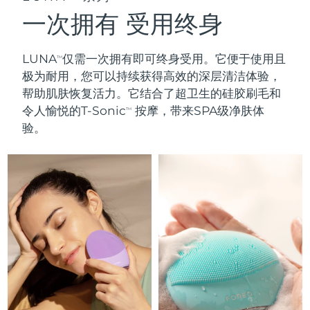
FAQ™ 101
FAQ™ 201
中国
LUNA™ 4 mini
面部提拉护理
预计送达日期
8/10/26
NEW
一次拥有 受用终身
issa™ 4 smile
UFO™ 3 mini
Clinical anti-aging
LED mask
For young skin, T-zone
Premium anti-aging skincare
哥伦比亚
预计送达日期
8/14/26
Hybrid silicone sonic toothbrush
Red light therapy device for young skin
LUNA
仅需一次拥有即可终身受用。它便于使用且
TM
生发
肌肤年轻化
克罗地亚
预计送达日期
8/10/26
FAQ™ 102
FAQ™ 202
LUNA™ 4 go
BEAR™ 设备
极为耐用，您可以持续获得
高效的深层清洁体验
，
FAQ™ 301
FAQ™ 501
issa™ 4 baby
UFO™ 3 go
Advanced clinical anti-aging
LED mask
帮助肌肤恢复活力。它结合了
超卫生的硅胶刷毛
和
For travel or gym bag
All premium facelift devices
NEW
塞浦路斯
预计送达日期
8/11/26
LED hair strengthening scalp massager
Full-Spectrum Red Light Therapy
For ages 0-3
令人愉悦的T-Sonic
按摩，带来SPA级净肤体
Portable red light therapy
TM
验。
捷克
预计送达日期
8/10/26
FAQ™ 103
FAQ™ 211
LUNA™ 护肤
保健品
FAQ™ Scalp Serum
FAQ™ 502
issa™ Teeth Whitening Set
面膜
Luxurious clinical anti-aging set
Anti-aging neck & décolleté LED mask
Premium cleansers & balm
丹麦
预计送达日期
8/10/26
Scalp recovery probiotic serum
Full-Spectrum Red Light Therapy
Dual LED + sonic device & 18% PAP gel
Rejuvenation & hydration
专业治疗
爱沙尼亚
预计送达日期
8/10/26
FAQ™ P1 Primer
FAQ™ 221
LUNA™ 设备
FAQ™护肤品
ISSA™ 设备
UFO™ 设备
Manuka honey primer
Anti-aging LED hand mask
芬兰
FAQ™ Red Light Serum
预计送达日期
8/10/26
All facial cleansing devices
All FAQ™ skincare
All silicone sonic toothbrushes
All deep facial hydration devices
法国
预计送达日期
8/10/26
脱毛
身体护理
FAQ™护肤品
FAQ™护肤品
PEACH™ 2 Pro Max
BEAR™ 2 body
FAQ™产品
FAQ™ skincare
法属波利尼西亚
预计送达日期
8/14/26
All FAQ™ skincare
All FAQ™ skincare