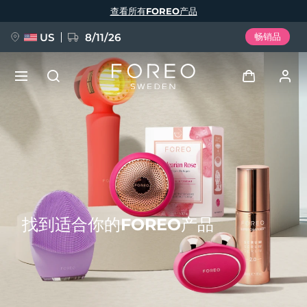
跳
查看所有FOREO产品
转
到
主
要
US
8/11/26
畅销品
内
容
新品
登录
语言
BREAKING NEWS
用户信息
English
Deutsch
Español
我的设备
FAQ™ Pure Beauty-Tech Elixir
Français
Italiano
Português
找到适合你的FOREO产品
我的订单
Polski
Svenska
Русский
Türkçe
简体中文
繁體中文
我的地址
issa™ Teeth Whitening Set
我的订阅