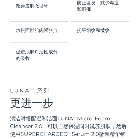
防止发炎
，减少爆痘
改善
皮肤微循环
中国澳门特别行政区
预计送达日期
8/12/26
和瑕疵
马来西亚
预计送达日期
8/13/26
放松
面部肌肉紧张点
抚平
细纹和皱纹
马耳他
预计送达日期
8/10/26
墨西哥
促进肌肤对活性成分
预计送达日期
8/14/26
的
吸收
摩纳哥
预计送达日期
8/11/26
荷兰
预计送达日期
8/10/26
LUNA
系列
TM
新西兰
预计送达日期
8/10/26
更进一步
挪威
预计送达日期
8/10/26
清洁时搭配温和洁面LUNA
Micro-Foam
TM
阿曼
预计送达日期
8/13/26
Cleanser 2.0，可以
自然保湿
同时
滋养肌肤
，然后
使用SUPERCHARGED
Serum 2.0微囊精华帮
TM
菲律宾
预计送达日期
8/13/26