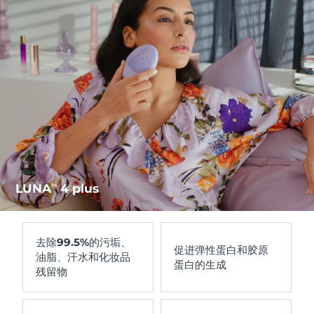
Advanced pore care essentials
以色列
预计送达日期
8/14/26
For healthy hair
18% PAP
护肤品
男士
意大利
预计送达日期
8/10/26
日本
预计送达日期
8/13/26
泽西岛
预计送达日期
8/15/26
全部购买
哈萨克斯坦
预计送达日期
8/12/26
FOREO APP
科威特
预计送达日期
8/10/26
LUNA
4 plus
TM
关于我们
拉脱维亚
预计送达日期
8/10/26
黎巴嫩
预计送达日期
8/11/26
去除
99.5%
的污垢、
促进
弹性蛋白和胶原
油脂、汗水和化妆品
蛋白的生成
立陶宛
预计送达日期
8/10/26
残留物
卢森堡
预计送达日期
8/10/26