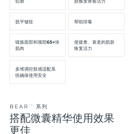
轮廓
肤焕发青春活力
抚平
皱纹
帮助
排毒
锻炼面部和颈部
65+块
使疲惫、衰老的肌肤
肌肉
恢复活力
多维调控肤感适配系
统
确保使用安全
BEAR
系列
TM
搭配微囊精华使用效果
更佳