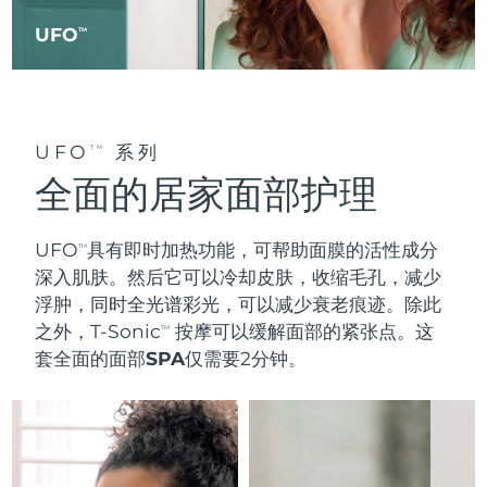
UFO
TM
UFO
系列
TM
全面的居家面部护理
UFO
具有
即时加热
功能，可帮助面膜的活性成分
TM
深入肌肤。然后它可以
冷却皮肤
，收缩毛孔，减少
浮肿，同时全光谱彩光，可以减少衰老痕迹。除此
之外，T-Sonic
按摩可以缓解面部的紧张点。这
TM
套
全面的面部SPA
仅需要2分钟。