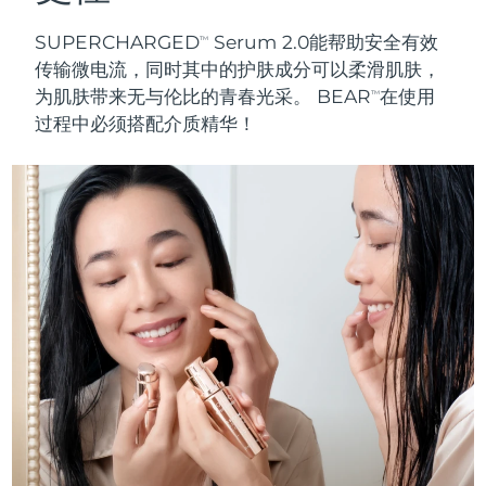
SUPERCHARGED
Serum 2.0能帮助安全有效
TM
传输微电流，同时其中的护肤成分可以柔滑肌肤，
为肌肤带来无与伦比的
青春光采
。 BEAR
在使用
TM
过程中
必须搭配介质精华
！