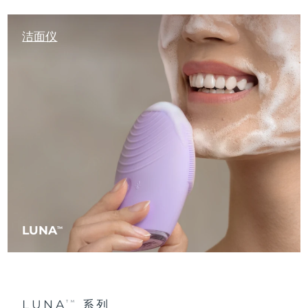
瑞典美肤护理
奥地利
预计送达日期
8/10/26
洁面仪
巴林
预计送达日期
8/11/26
面部清洁
紧致提拉
比利时
预计送达日期
8/10/26
LUNA™ 4 套装
BEAR™ 2 套装
百慕大
预计送达日期
8/16/26
Anti-aging massage
Microcurrent toning
波斯尼亚和黑塞哥维那
预计送达日期
8/13/26
补水保湿
口腔护理
LUNA™ 4 Plus
BEAR™ 2 go
文莱
预计送达日期
8/15/26
UFO™ 3 套装
issa™ 4
Massage, LED heating
Microcurrent toning on-the-go
FAQ™ 抗老护理
Deep facial hydration
Hybrid silicone sonic toothbrush
保加利亚
预计送达日期
8/10/26
LUNA
TM
NEW
LUNA™ 4 Men
BEAR™ 2 eyes & lips
加拿大
预计送达日期
8/14/26
UFO™ 3 LED
issa™ 4 plus
For men, anti-aging massage
Microcurrent line smoothing device
Near-infrared and red light therapy
Smart hybrid silicone sonic toothbrush
智利
预计送达日期
8/14/26
device
抗老
LED治疗
LUNA
系列
TM