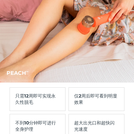
PEACH
TM
只需
12周
即可实现永
仅
2周
后即可看到明显
久性脱毛
效果
不到
10分钟
即可进行
超大出光口和超快闪
全身护理
光速度