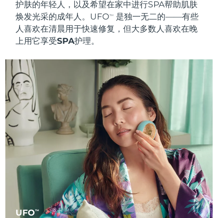
护肤的年轻人，以及希望在家中进行SPA帮助肌肤
焕发光采的成年人。UFO
是独一无二的——有些
TM
人喜欢在清晨用于
快速修复
，但大多数人喜欢在晚
上用它享受
SPA护理
。
UFO
TM