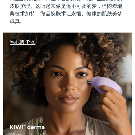
皮肤护理。这听起来像是遥不可及的梦，但随着瑞
典技术加持，微晶换肤术让
永恒
、
健康的
肌肤美梦
成真。
毛孔吸尘器
KIWI
derma
TM