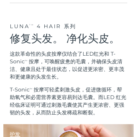
斯洛伐克
预计送达日期
8/10/26
斯洛文尼亚
预计送达日期
8/10/26
LUNA
4 HAIR 系列
TM
修复头发。 净化头皮。
南非
预计送达日期
8/18/26
韩国
预计送达日期
8/12/26
这款革命性的头皮按摩仪结合了LED红光和 T-
Sonic
按摩，可
唤醒疲惫的毛囊
，并确保头皮
清
TM
西班牙
预计送达日期
8/10/26
洁
、
健康且处于最佳状态
，以促进更浓密、更丰茂
和更健康的头发生长。
瑞典
预计送达日期
8/10/26
T-Sonic
按摩可轻柔
刺激头皮
，
促进微循环
，帮
TM
瑞士
预计送达日期
8/10/26
助氧气和必需营养素更容易到达毛囊。而LED 红光
经临床证明可通过刺激毛囊使其产生
更浓密
、
更强
台湾
预计送达日期
8/15/26
韧
的头发，从而防止头发稀疏和断裂。
泰国
预计送达日期
8/14/26
护发
土耳其
预计送达日期
8/11/26