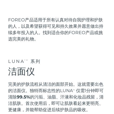
发货国家
美国
预计送达日期
8/11/26
FOREO产品
适用于所有认真对待自我护理和护肤
FAQ™ Dual LED Panel
的人
，以及希望获得
可见和持久效果
并愿意做出持
英国
预计送达日期
8/10/26
续多年投入的人。找到适合你的FOREO产品或挑
选完美的礼物。
热门产品
西班牙
预计送达日期
8/10/26
澳大利亚
预计送达日期
8/13/26
LUNA
系列
TM
法国
预计送达日期
8/10/26
特别优惠
畅销产品
洁面仪
德国
预计送达日期
8/10/26
完美的护肤流程从清洁的面部开始。这就需要
出色
加拿大
预计送达日期
8/14/26
的洁面仪
。独特而标志性的LUNA
仅需1分钟即可
TM
清除99.5%
的污垢、油脂、汗液和化妆品残留，清
红光疗法
洁肌肤。首次使用后，即可让肌肤看起来更明亮、
更健康，并能帮助促进后续护肤品的吸收。
澳大利亚
预计送达日期
8/13/26