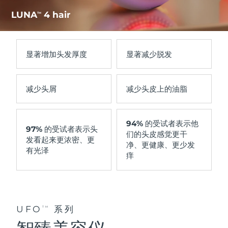
LUNA
4 hair
TM
显著
增加头发厚度
显著
减少脱发
减少
头屑
减少
头皮上的油脂
94%
的受试者表示他
97%
的受试者表示头
们的头皮感觉更干
发看起来更浓密、更
净、更健康、更少发
有光泽
痒
UFO
系列
TM