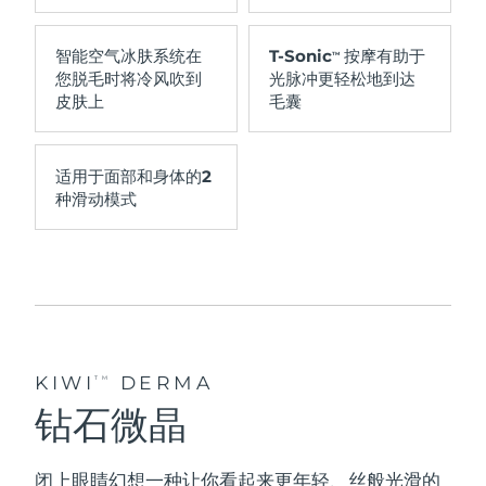
智能空气冰肤系统在
T-Sonic
按摩有助于
TM
您脱毛时将冷风吹到
光脉冲更轻松地到达
皮肤上
毛囊
适用于
面部
和
身体
的
2
种滑动模式
KIWI
DERMA
TM
钻石微晶
闭上眼睛幻想一种让你
看起来更年轻
、
丝般光滑
的