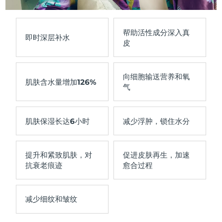
帮助活性成分
深入真
即时深层补水
皮
向细胞输送
营养和氧
肌肤含水量增加
126%
气
肌肤保湿长达
6小时
减少浮肿
，锁住水分
提升和紧致
肌肤，对
促进皮肤再生
，加速
抗衰老痕迹
愈合过程
减少
细纹和皱纹