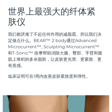
瑞典美肤护理
奥地利
预计送达日期
8/12/26
世界上最强大的纤体紧
肤仪
巴林
预计送达日期
8/13/26
面部清洁
紧致提拉
比利时
预计送达日期
8/12/26
我们都厌倦了不起任何作用的减脂霜。所以我们决
LUNA™ 4 套装
BEAR™ 2 套装
定做点什么。BEAR™ 2 body通过Advanced
百慕大
预计送达日期
8/18/26
Anti-aging massage
Microcurrent toning
Microcurrent™, Sculpting Microcurrent™
和T-Sonic™ 按摩帮助消除大腿、臀部、手臂和腹
波斯尼亚和黑塞哥维那
预计送达日期
8/15/26
肌上堆积的多余脂肪，让皮肤更光滑、更紧致、更
补水保湿
口腔护理
LUNA™ 4 Plus
BEAR™ 2 go
有质感。
文莱
预计送达日期
8/17/26
UFO™ 3 套装
issa™ 4
Massage, LED heating
Microcurrent toning on-the-go
FAQ™ 抗老护理
Deep facial hydration
Hybrid silicone sonic toothbrush
临床证明可在1周内改善皮肤紧致度和弹性。
保加利亚
预计送达日期
8/12/26
NEW
LUNA™ 4 Men
BEAR™ 2 eyes & lips
加拿大
预计送达日期
8/16/26
UFO™ 3 LED
issa™ 4 plus
For men, anti-aging massage
Microcurrent line smoothing device
Near-infrared and red light therapy
Smart hybrid silicone sonic toothbrush
智利
预计送达日期
8/16/26
device
抗老
LED治疗