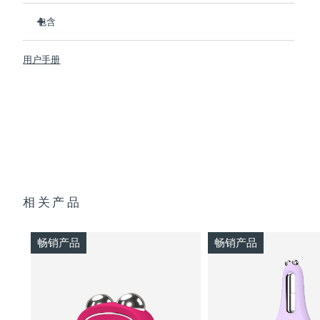
临床证明1周内可显着改善皮肤紧致度和弹性。
斯洛伐克
预计送达日期
8/12/26
包含
2 种革命性的微电流：Advanced Microcurrent™ +
Sculpting Microcurrent™
BEAR™ 2 body
斯洛文尼亚
预计送达日期
8/12/26
5 种专利T-Sonic™ 按摩模式，每种模式都有其独特的功效。
用户手册
SUPERCHARGED™ Firming Body Serum
通过帮助分解导致皮肤凹陷的脂肪细胞来针对性改善身体的橘
南非
预计送达日期
8/20/26
USB 充电线
皮组织。
快速操作指南
通过增加胶原蛋白含量，帮助身体看起来更紧致，打造更匀称
韩国
预计送达日期
8/14/26
的身材。
通用操作指南
2年质保 (西班牙、葡萄牙、瑞典：3年质保)
西班牙
预计送达日期
8/12/26
瑞典
预计送达日期
8/12/26
相关产品
瑞士
预计送达日期
8/12/26
畅销产品
畅销产品
台湾
预计送达日期
8/17/26
泰国
预计送达日期
8/16/26
土耳其
预计送达日期
8/13/26