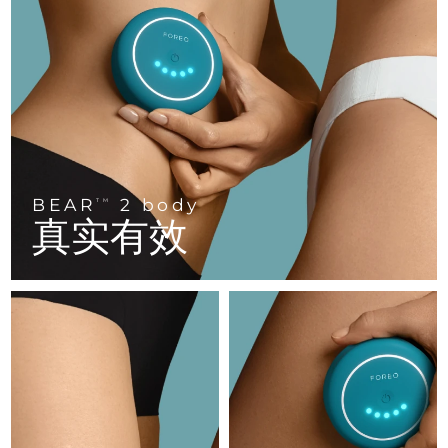
FAQ™ 101
FAQ™ 201
中国
LUNA™ 4 mini
面部提拉护理
预计送达日期
8/12/26
NEW
issa™ 4 smile
UFO™ 3 mini
Clinical anti-aging
LED mask
For young skin, T-zone
Premium anti-aging skincare
哥伦比亚
预计送达日期
8/16/26
Hybrid silicone sonic toothbrush
Red light therapy device for young skin
生发
肌肤年轻化
克罗地亚
预计送达日期
8/12/26
FAQ™ 102
FAQ™ 202
LUNA™ 4 go
BEAR™ 设备
FAQ™ 301
FAQ™ 501
issa™ 4 baby
UFO™ 3 go
Advanced clinical anti-aging
LED mask
For travel or gym bag
All premium facelift devices
NEW
塞浦路斯
预计送达日期
8/13/26
LED hair strengthening scalp massager
Full-Spectrum Red Light Therapy
For ages 0-3
Portable red light therapy
捷克
预计送达日期
8/12/26
BEAR
2 body
FAQ™ 103
FAQ™ 211
TM
LUNA™ 护肤
保健品
真实有效
FAQ™ Scalp Serum
FAQ™ 502
issa™ Teeth Whitening Set
面膜
Luxurious clinical anti-aging set
Anti-aging neck & décolleté LED mask
Premium cleansers & balm
丹麦
预计送达日期
8/12/26
Scalp recovery probiotic serum
Full-Spectrum Red Light Therapy
Dual LED + sonic device & 18% PAP gel
Rejuvenation & hydration
专业治疗
爱沙尼亚
预计送达日期
8/12/26
FAQ™ P1 Primer
FAQ™ 221
LUNA™ 设备
FAQ™护肤品
ISSA™ 设备
UFO™ 设备
Manuka honey primer
Anti-aging LED hand mask
芬兰
FAQ™ Red Light Serum
预计送达日期
8/12/26
All facial cleansing devices
All FAQ™ skincare
All silicone sonic toothbrushes
All deep facial hydration devices
法国
预计送达日期
8/12/26
脱毛
身体护理
FAQ™护肤品
FAQ™护肤品
PEACH™ 2 Pro Max
BEAR™ 2 body
FAQ™产品
FAQ™ skincare
法属波利尼西亚
预计送达日期
8/16/26
All FAQ™ skincare
All FAQ™ skincare