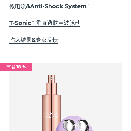
Advanced pore care essentials
以色列
预计送达日期
8/16/26
For healthy hair
微电流&Anti-Shock System
18% PAP
TM
护肤品
男士
意大利
预计送达日期
8/12/26
T-Sonic
垂直透肤声波脉动
TM
日本
预计送达日期
8/15/26
临床结果&专家反馈
泽西岛
预计送达日期
8/17/26
全部购买
哈萨克斯坦
预计送达日期
8/14/26
节省 18 %
FOREO APP
科威特
预计送达日期
8/12/26
关于我们
拉脱维亚
预计送达日期
8/12/26
黎巴嫩
预计送达日期
8/13/26
立陶宛
预计送达日期
8/12/26
卢森堡
预计送达日期
8/12/26