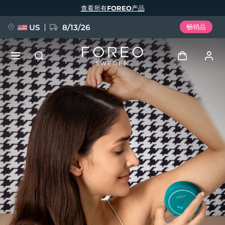
跳
查看所有FOREO产品
转
到
主
要
US
8/13/26
畅销品
内
容
新品
登录
语言
BREAKING NEWS
用户信息
English
Deutsch
Español
我的设备
FAQ™ Pure Beauty-Tech Elixir
Français
Italiano
Português
我的订单
Polski
Svenska
Русский
Türkçe
简体中文
繁體中文
我的地址
issa™ Teeth Whitening Set
我的订阅