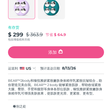
波兰
预计送达日期
8/13/26
葡萄牙
预计送达日期
8/12/26
有存货
$ 299
$ 363.9
节省
$ 64.9
波多黎各
预计送达日期
8/14/26
包括增值税和关税
卡塔尔
预计送达日期
8/13/26
添加
留尼汪
预计送达日期
8/17/26
8/13/26
US
运送到:
预计送达日期:
罗马尼亚
预计送达日期
8/12/26
BEAR™2body和臻悦雅妍紧致嫩肤身体精华乳紧致抗皱组合，助
俄罗斯
预计送达日期
8/20/26
你塑造完美自我。BEAR™ 2 body 能够紧致肌肤，帮助收缩紧致
大腿、臀部、手臂和腹部等身体各部位肌肤，臻悦雅妍紧致嫩肤身
体精华乳可增强美肤效果，使肌肤更光滑、更紧致、更有型。
沙特阿拉伯
预计送达日期
8/13/26
新加坡
预计送达日期
8/14/26
特别之处