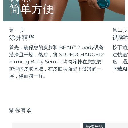
简单方便
第一步
第二步
涂抹精华
调整
首先，确保您的皮肤和 BEAR
2 body设备
按下通
TM
洁净且干燥。然后，将 SUPERCHARGED
过快速
TM
Firming Body Serum 均匀涂抹在您想要
度。通
护理的皮肤区域，在皮肤表面留下薄薄的一
下载A
层，像面膜一样。
猜你喜欢
畅销产品