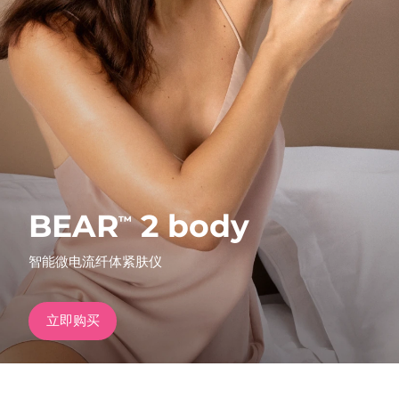
发货国家
美国
预计送达日期
8/13/26
FAQ™ Dual LED Panel
英国
预计送达日期
8/12/26
热门产品
西班牙
预计送达日期
8/12/26
澳大利亚
预计送达日期
8/15/26
BEAR
2 body
™
法国
预计送达日期
8/12/26
特别优惠
畅销产品
智能微电流纤体紧肤仪
德国
预计送达日期
8/12/26
加拿大
预计送达日期
8/16/26
立即购买
红光疗法
澳大利亚
预计送达日期
8/15/26