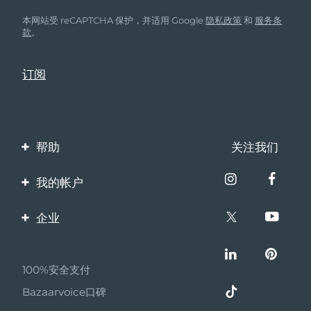
本网站受 reCAPTCHA 保护，并适用 Google
隐私政策
和
服务条
款
。
帮助
关注我们
联系我们
我的帐户
订单与运输
产品注册
企业
保修与退换货
客服支持
关于FOREO
常见问题
100%安全支付
伙伴计划
电池信息
Bazaarvoice口碑
联盟新闻