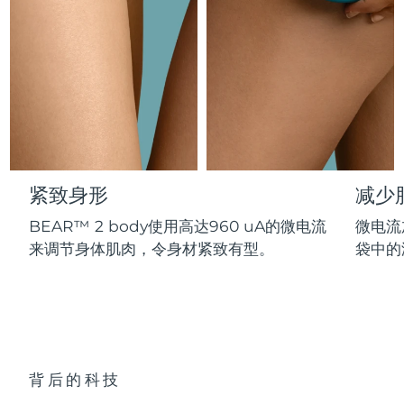
Professional IPL hair removal device
Microcurrent body toning
All hair treatments
All FAQ™ skincare
德国
预计送达日期
8/12/26
FAQ™产品
FAQ™产品
痘肌护理
眼部护理
直布罗陀
PEACH™ 2
LUNA™ 4 body
预计送达日期
8/16/26
FAQ™ products
All anti-aging treatments
All LED treatments
ESPADA™ 2 plus
BEAR™ 2 eyes & lips
IPL hair removal
Massaging body brush
All toning treatments
希腊
预计送达日期
8/12/26
Recurring acne LED therapy
Microcurrent line smoothing device
中国香港特别行政区
预计送达日期
8/13/26
PEACH™ 2 go
SUPERCHARGED™ serum
护发
毛孔护理
ESPADA™ 2
IRIS™ 2
Travel-friendly IPL hair removal
Firming body serum
紧致身形
减少
匈牙利
LUNA™ 4 hair
预计送达日期
8/12/26
KIWI™ derma
Acne treatment device
Rejuvenating eye massager
NEW
2-in-1 LED scalp massager
Diamond microdermabrasion .
BEAR™ 2 body使用高达960 uA的微电流
微电流
冰岛
预计送达日期
8/13/26
来调节身体肌肉，令身材紧致有型。
袋中的
PEACH™ Cooling Prep Gel
ESPADA™ Blemish Solution
眼部护肤
牙齿美白
Cooling IPL hair removal gel
印度尼西亚
预计送达日期
8/10/26
FLIP™ play advanced
KIWI™
Concentrated acne gel
Advanced eye care treatment
issa™ Teeth Whitening Set
LED light hairbrush
Blackhead remover
爱尔兰
预计送达日期
8/12/26
更多的
Dual LED + sonic device & 18% PAP gel
ESPADA™ 设备
眼部护理设备
马恩岛
预计送达日期
8/14/26
LUNA™ Dual-Peptide Scalp
背后的科技
KIWI™ 皮肤护理
All acne treatment devices
All revitalizing eye massagers
Serum
issa™ Teeth Whitening Gel