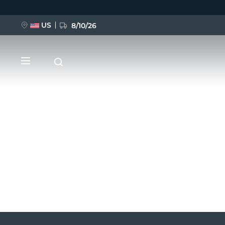
US
8/10/26
跳
转
到
主
要
内
容
新品
BREAKING NEWS
FAQ™ Pure Beauty-Tech Elixir