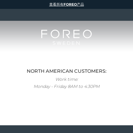
查看所有FOREO产品
NORTH AMERICAN CUSTOMERS:
Work time:
Monday - Friday 8AM to 4:30PM