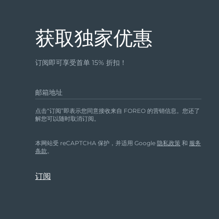
issa™ Teeth Whitening Set
获取独家优惠
订阅即可享受首单 15% 折扣！
FAQ™ Dual LED Panel
邮箱地址
点击“订阅”即表示您同意接收来自 FOREO 的营销信息。您还了
解您可以随时取消订阅。
热门产品
本网站受 reCAPTCHA 保护，并适用 Google
隐私政策
和
服务
条款
。
特别优惠
畅销产品