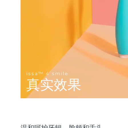
Near-infrared and red light therapy device
Smart hybrid silicone sonic toothbrush
抗老
LED治疗
LUNA™ 4 mini
面部提拉护理
FAQ™ 101
FAQ™ 201
UFO™ 3 mini
issa™ 4 smile
For young skin, T-zone
Premium anti-aging skincare
NEW
Clinical anti-aging
LED mask
Red light therapy device for young skin
Hybrid silicone sonic toothbrush
生发
LUNA™ 4 go
BEAR™ 设备
肌肤年轻化
FAQ™ 102
FAQ™ 202
UFO™ 3 go
issa™ 4 baby
For travel or gym bag
All premium facelift devices
FAQ™ 301
FAQ™ 501
Advanced clinical anti-aging
LED mask
Portable red light therapy
For ages 0-3
NEW
LED hair strengthening scalp massager
Full-Spectrum Red Light Therapy
LUNA™ 护肤
issa™ 4 smile
FAQ™ 103
FAQ™ 211
保健品
面膜
issa™ Teeth Whitening Set
真实效果
Premium cleansers & balm
FAQ™ Scalp Serum
FAQ™ 502
Luxurious clinical anti-aging set
Anti-aging neck & décolleté LED mask
Rejuvenation & hydration
Dual LED + sonic device & 18% PAP gel
Scalp recovery probiotic serum
Full-Spectrum Red Light Therapy
LUNA™ 设备
专业治疗
FAQ™ P1 Primer
FAQ™ 221
UFO™ 设备
ISSA™ 设备
All facial cleansing devices
FAQ™护肤品
Manuka honey primer
Anti-aging LED hand mask
FAQ™ Red Light Serum
All deep facial hydration devices
All silicone sonic toothbrushes
All FAQ™ skincare
温和呵护牙龈、脸颊和舌头