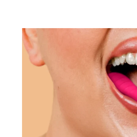
KIWI™ 皮肤护理
All acne treatment devices
All revitalizing eye massagers
Serum
issa™ Teeth Whitening Gel
Advanced pore care essentials
For healthy hair
18% PAP
护肤品
男士
全部购买
FOREO APP
关于我们