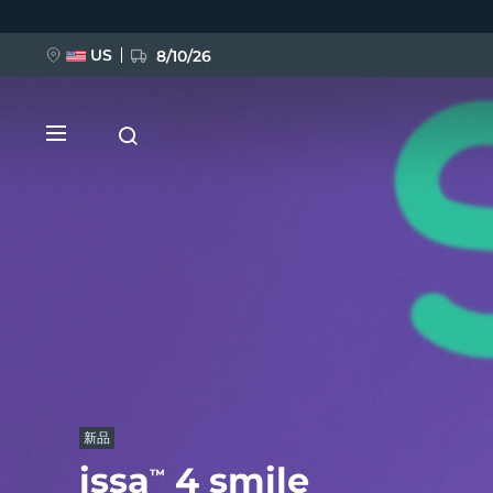
跳
转
到
主
US
8/10/26
要
内
容
新品
BREAKING NEWS
FAQ™ Pure Beauty-Tech Elixir
新品
issa
4 smile
™