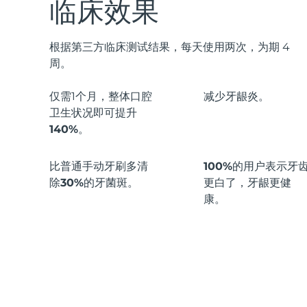
临床效果
根据第三方临床测试结果，每天使用两次，为期 4
周。
仅需1个月，整体口腔
减少
牙龈炎。
卫生状况即可
提升
140%
。
比普通手动牙刷多
清
100%
的用户表示牙
除30%
的牙菌斑。
更白了，牙龈更健
康。