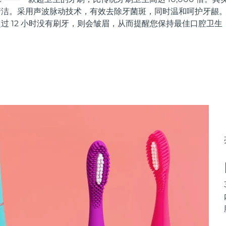
方位清洁。采用声波脉动技术，有效去除牙菌斑，同时温和呵护牙龈
超过 12 小时没有刷牙，则会皱眉，从而提醒您保持最佳口腔卫