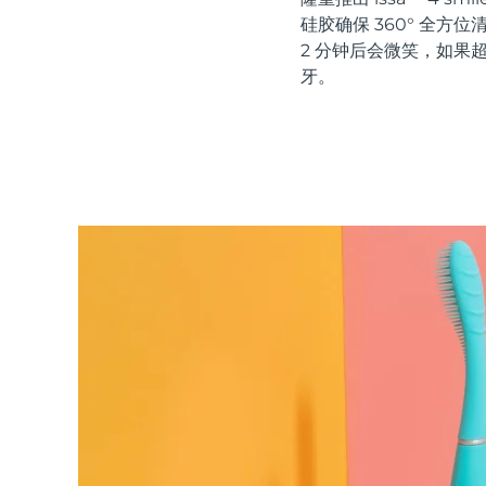
红光疗法
硅胶确保 360° 全
2 分钟后会微笑，如果
牙。
瑞典美肤护理
面部清洁
紧致提拉
LUNA™ 4 套装
BEAR™ 2 套装
Anti-aging massage
Microcurrent toning
补水保湿
口腔护理
LUNA™ 4 Plus
BEAR™ 2 go
UFO™ 3 套装
issa™ 4
Massage, LED heating
Microcurrent toning on-the-go
Deep facial hydration
Hybrid silicone sonic toothbrush
FAQ™ 抗老护理
LUNA™ 4 Men
BEAR™ 2 eyes & lips
NEW
UFO™ 3 LED
issa™ 4 plus
For men, anti-aging massage
Microcurrent line smoothing device