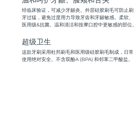
脱毛
FAQ™护肤品
身体护理
FAQ™护肤品
FAQ™产品
FAQ™ skincare
All FAQ™ skincare
All FAQ™ skincare
经临床验证，可减少牙龈炎。外层硅胶刷毛可防止刷
PEACH™ 2 Pro Max
BEAR™ 2 body
All hair treatments
All FAQ™ skincare
牙过猛，避免过度用力导致牙齿和牙龈敏感。柔软、
Professional IPL hair removal device
Microcurrent body toning
医用级&抗菌。温和清洁和按摩口腔中更敏感的部位
FAQ™产品
FAQ™产品
痘肌护理
FAQ™ products
眼部护理
All anti-aging treatments
All LED treatments
PEACH™ 2
LUNA™ 4 body
超级卫生
All toning treatments
ESPADA™ 2 plus
BEAR™ 2 eyes & lips
IPL hair removal
Massaging body brush
这款牙刷采用杜邦刷毛和医用级硅胶刷毛制成，日常
Recurring acne LED therapy
Microcurrent line smoothing device
使用绝对安全。不含双酚A (BPA) 和邻苯二甲酸盐。
PEACH™ 2 go
SUPERCHARGED™ serum
护发
毛孔护理
ESPADA™ 2
IRIS™ 2
Travel-friendly IPL hair removal
Firming body serum
LUNA™ 4 hair
KIWI™ derma
Acne treatment device
Rejuvenating eye massager
NEW
2-in-1 LED scalp massager
Diamond microdermabrasion .
PEACH™ Cooling Prep Gel
ESPADA™ Blemish Solution
眼部护肤
牙齿美白
Cooling IPL hair removal gel
FLIP™ play advanced
KIWI™
Concentrated acne gel
Advanced eye care treatment
issa™ Teeth Whitening Set
LED light hairbrush
Blackhead remover
Dual LED + sonic device & 18% PAP gel
更多的
ESPADA™ 设备
眼部护理设备
LUNA™ Dual-Peptide Scalp