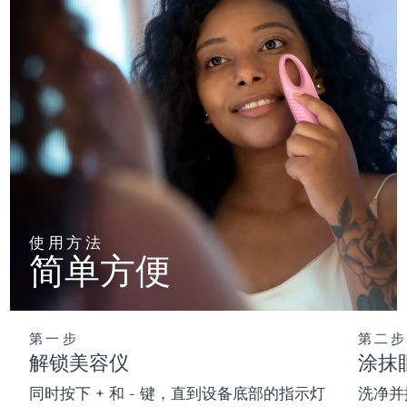
使用方法
简单方便
第一步
第二步
解锁美容仪
涂抹
同时按下 + 和 - 键，直到设备底部的指示灯
洗净并