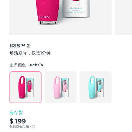
波兰
预计送达日期
8/11/26
葡萄牙
预计送达日期
8/10/26
波多黎各
预计送达日期
8/12/26
IRIS™ 2
焕活双眸，仅需1分钟
卡塔尔
预计送达日期
8/11/26
选择 颜色:
Fuchsia
留尼汪
预计送达日期
8/15/26
罗马尼亚
预计送达日期
8/10/26
俄罗斯
预计送达日期
8/18/26
沙特阿拉伯
预计送达日期
8/11/26
有存货
$ 199
新加坡
预计送达日期
8/12/26
包括增值税和关税