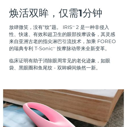
瑞典美肤护理
奥地利
预计送达日期
8/10/26
焕活双眸，仅需1分钟
巴林
预计送达日期
8/11/26
放肆微笑，没有“纹”题。 IRIS
2 是一种非侵入
TM
面部清洁
紧致提拉
性、快速、有效和超卫生的眼部按摩设备，其灵感
比利时
预计送达日期
8/10/26
来自亚洲古老的指尖淋巴引流技术，加乘 FOREO
LUNA™ 4 套装
BEAR™ 2 套装
的瑞典专利 T-Sonic
按摩脉动带来全新变革。
百慕大
预计送达日期
8/16/26
TM
Anti-aging massage
Microcurrent toning
临床证明有助于消除眼周常见的老化迹象，如眼
波斯尼亚和黑塞哥维那
预计送达日期
8/13/26
袋、黑眼圈和鱼尾纹 - 双眸瞬间焕然一新。
补水保湿
口腔护理
LUNA™ 4 Plus
BEAR™ 2 go
文莱
预计送达日期
8/15/26
UFO™ 3 套装
issa™ 4
Massage, LED heating
Microcurrent toning on-the-go
FAQ™ 抗老护理
Deep facial hydration
Hybrid silicone sonic toothbrush
保加利亚
预计送达日期
8/10/26
NEW
LUNA™ 4 Men
BEAR™ 2 eyes & lips
加拿大
预计送达日期
8/14/26
UFO™ 3 LED
issa™ 4 plus
For men, anti-aging massage
Microcurrent line smoothing device
Near-infrared and red light therapy
Smart hybrid silicone sonic toothbrush
智利
预计送达日期
8/14/26
device
抗老
LED治疗