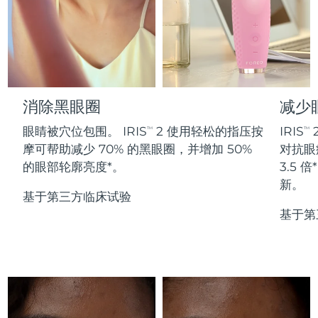
Professional IPL hair removal device
Microcurrent body toning
All hair treatments
All FAQ™ skincare
德国
预计送达日期
8/10/26
FAQ™产品
FAQ™产品
痘肌护理
眼部护理
直布罗陀
PEACH™ 2
LUNA™ 4 body
预计送达日期
8/14/26
FAQ™ products
All anti-aging treatments
All LED treatments
ESPADA™ 2 plus
BEAR™ 2 eyes & lips
IPL hair removal
Massaging body brush
All toning treatments
希腊
预计送达日期
8/10/26
Recurring acne LED therapy
Microcurrent line smoothing device
消除黑眼圈
减少
中国香港特别行政区
预计送达日期
8/11/26
PEACH™ 2 go
SUPERCHARGED™ serum
护发
毛孔护理
眼睛被穴位包围。 IRIS
2 使用轻松的指压按
IRIS
TM
TM
ESPADA™ 2
IRIS™ 2
Travel-friendly IPL hair removal
Firming body serum
摩可帮助减少 70% 的黑眼圈，并增加 50%
对抗眼
匈牙利
LUNA™ 4 hair
预计送达日期
8/10/26
KIWI™ derma
Acne treatment device
Rejuvenating eye massager
NEW
的眼部轮廓亮度*。
3.5
2-in-1 LED scalp massager
Diamond microdermabrasion .
新。
冰岛
预计送达日期
8/11/26
基于第三方临床试验
PEACH™ Cooling Prep Gel
ESPADA™ Blemish Solution
眼部护肤
基于第
牙齿美白
Cooling IPL hair removal gel
印度尼西亚
预计送达日期
8/8/26
FLIP™ play advanced
KIWI™
Concentrated acne gel
Advanced eye care treatment
issa™ Teeth Whitening Set
LED light hairbrush
Blackhead remover
爱尔兰
预计送达日期
8/10/26
更多的
Dual LED + sonic device & 18% PAP gel
ESPADA™ 设备
眼部护理设备
马恩岛
预计送达日期
8/12/26
LUNA™ Dual-Peptide Scalp
KIWI™ 皮肤护理
All acne treatment devices
All revitalizing eye massagers
Serum
issa™ Teeth Whitening Gel