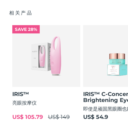
84% 的用户表示使用后眼部轮廓焕然一新。
基本操作指南
阿拉伯联合酋长国
相关产品
预计送达日期
8/11/26
2年质保 (西班牙、葡萄牙、瑞典：3年质保)
英国
预计送达日期
8/10/26
SAVE 28%
美国
预计送达日期
8/11/26
乌兹别克斯坦
预计送达日期
8/15/26
越南
预计送达日期
8/16/26
IRIS™
IRIS™ C-Concen
Brightening E
亮眼按摩仪
即使是顽固黑眼圈也
US$ 105.79
US$ 149
US$ 54.9