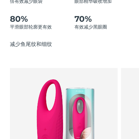
倍有效减少眼袋
眼部精华吸收增加
中国澳门特别行政区
预计送达日期
8/12/26
80%
70%
马来西亚
预计送达日期
8/13/26
平滑眼部轮廓更有效
有效减少黑眼圈
马耳他
预计送达日期
8/10/26
减少鱼尾纹和细纹
墨西哥
预计送达日期
8/14/26
摩纳哥
预计送达日期
8/11/26
荷兰
预计送达日期
8/10/26
新西兰
预计送达日期
8/10/26
挪威
预计送达日期
8/10/26
阿曼
预计送达日期
8/13/26
菲律宾
预计送达日期
8/13/26