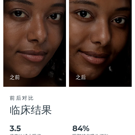
Advanced pore care essentials
以色列
预计送达日期
8/14/26
For healthy hair
18% PAP
护肤品
男士
意大利
预计送达日期
8/10/26
日本
预计送达日期
8/13/26
泽西岛
预计送达日期
8/15/26
全部购买
哈萨克斯坦
预计送达日期
8/12/26
FOREO APP
科威特
预计送达日期
8/10/26
之前
之后
关于我们
拉脱维亚
预计送达日期
8/10/26
前后对比
黎巴嫩
预计送达日期
8/11/26
临床结果
立陶宛
预计送达日期
8/10/26
3.5
84%
卢森堡
预计送达日期
8/10/26