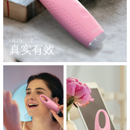
FAQ™ 101
FAQ™ 201
中国
LUNA™ 4 mini
面部提拉护理
预计送达日期
8/10/26
NEW
issa™ 4 smile
UFO™ 3 mini
Clinical anti-aging
LED mask
For young skin, T-zone
Premium anti-aging skincare
哥伦比亚
预计送达日期
8/14/26
Hybrid silicone sonic toothbrush
Red light therapy device for young skin
生发
肌肤年轻化
克罗地亚
预计送达日期
8/10/26
FAQ™ 102
FAQ™ 202
LUNA™ 4 go
BEAR™ 设备
FAQ™ 301
FAQ™ 501
issa™ 4 baby
UFO™ 3 go
Advanced clinical anti-aging
LED mask
For travel or gym bag
All premium facelift devices
IRIS
2
NEW
TM
塞浦路斯
预计送达日期
8/11/26
LED hair strengthening scalp massager
Full-Spectrum Red Light Therapy
真实有效
For ages 0-3
Portable red light therapy
捷克
预计送达日期
8/10/26
FAQ™ 103
FAQ™ 211
LUNA™ 护肤
保健品
FAQ™ Scalp Serum
FAQ™ 502
issa™ Teeth Whitening Set
面膜
Luxurious clinical anti-aging set
Anti-aging neck & décolleté LED mask
Premium cleansers & balm
丹麦
预计送达日期
8/10/26
Scalp recovery probiotic serum
Full-Spectrum Red Light Therapy
Dual LED + sonic device & 18% PAP gel
Rejuvenation & hydration
专业治疗
爱沙尼亚
预计送达日期
8/10/26
FAQ™ P1 Primer
FAQ™ 221
LUNA™ 设备
FAQ™护肤品
ISSA™ 设备
UFO™ 设备
Manuka honey primer
Anti-aging LED hand mask
芬兰
FAQ™ Red Light Serum
预计送达日期
8/10/26
All facial cleansing devices
All FAQ™ skincare
All silicone sonic toothbrushes
All deep facial hydration devices
法国
预计送达日期
8/10/26
脱毛
身体护理
FAQ™护肤品
FAQ™护肤品
PEACH™ 2 Pro Max
BEAR™ 2 body
FAQ™产品
FAQ™ skincare
法属波利尼西亚
预计送达日期
8/14/26
All FAQ™ skincare
All FAQ™ skincare