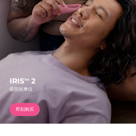
发货国家
美国
预计送达日期
8/11/26
FAQ™ Dual LED Panel
英国
预计送达日期
8/10/26
热门产品
西班牙
预计送达日期
8/10/26
澳大利亚
预计送达日期
8/13/26
法国
预计送达日期
8/10/26
IRIS
2
TM
特别优惠
畅销产品
眼部按摩仪
德国
预计送达日期
8/10/26
加拿大
预计送达日期
8/14/26
即刻购买
红光疗法
澳大利亚
预计送达日期
8/13/26