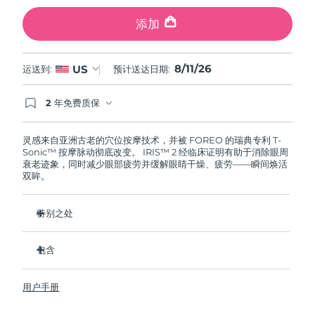
斯洛伐克
预计送达日期
8/10/26
添加
斯洛文尼亚
预计送达日期
8/10/26
8/11/26
US
运送到:
预计送达日期:
南非
预计送达日期
8/18/26
2 年免费质保
韩国
预计送达日期
8/12/26
如果您在2年质保期内发现任何非人为质量问题，
FOREO将免费为您更换产品。
灵感来自亚洲古老的穴位按摩技术，并被 FOREO 的瑞典专利 T-
西班牙
预计送达日期
8/10/26
Sonic™ 按摩脉动彻底改变。 IRIS™ 2 经临床证明有助于消除眼周
衰老迹象，同时减少眼部疲劳并缓解眼睛干燥、疲劳——瞬间焕活
双眸。
瑞典
预计送达日期
8/10/26
瑞士
预计送达日期
8/10/26
特别之处
眼科医生认证的安全有效的眼部护理。
台湾
预计送达日期
8/15/26
包含
减少眼袋的效果提高 3.5 倍*
黑眼圈减少 70%，鱼尾纹和细纹减少 43%*
IRIS
2
™
泰国
预计送达日期
8/14/26
用户手册
使眼部轮廓平滑 80%，使眼部肌肤紧致 51%*
USB 充电线
眼部护理成分的吸收率提高 84%*
快速操作指南
土耳其
预计送达日期
8/11/26