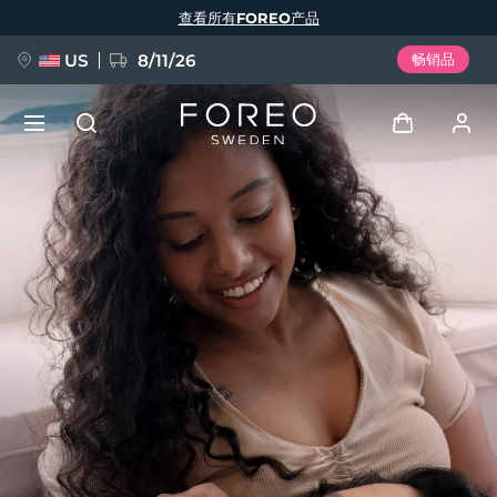
跳
查看所有FOREO产品
转
到
主
要
US
8/11/26
畅销品
内
容
新品
登录
语言
BREAKING NEWS
用户信息
English
Deutsch
Español
我的设备
FAQ™ Pure Beauty-Tech Elixir
Français
Italiano
Português
我的订单
Polski
Svenska
Русский
Türkçe
简体中文
繁體中文
我的地址
issa™ Teeth Whitening Set
我的订阅