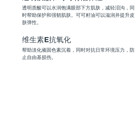
KIWI™ 皮肤护理
All acne treatment devices
All revitalizing eye massagers
Serum
issa™ Teeth Whitening Gel
透明质酸可以水润饱满眼部下方肌肤，减轻泪沟，同
Advanced pore care essentials
For healthy hair
18% PAP
时帮助保护和强韧肌肤。可可籽油可以滋润并提升皮
肤弹性。
护肤品
男士
维生素E抗氧化
帮助淡化顽固色素沉着，同时对抗日常环境压力，防
全部购买
止自由基损伤。
FOREO APP
关于我们