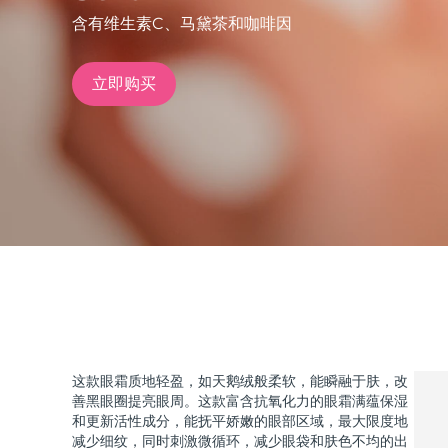
含有维生素C、马黛茶和咖啡因
issa™ Teeth Whitening Set
立即购买
FAQ™ Dual LED Panel
热门产品
特别优惠
畅销产品
这款眼霜质地轻盈，如天鹅绒般柔软，能瞬融于肤，改
善黑眼圈提亮眼周。这款富含抗氧化力的眼霜满蕴保湿
和更新活性成分，能抚平娇嫩的眼部区域，最大限度地
减少细纹，同时刺激微循环，减少眼袋和肤色不均的出