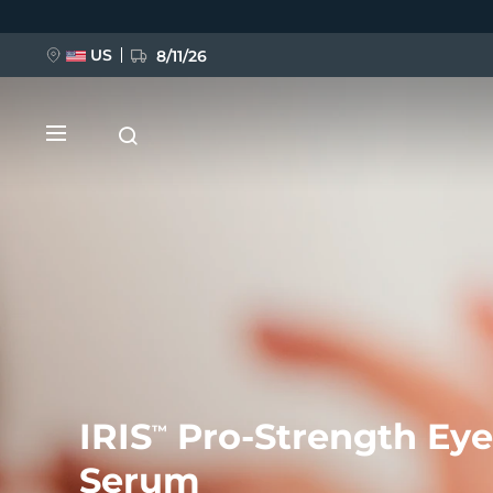
跳
转
到
主
US
8/11/26
要
内
容
新品
BREAKING NEWS
IRIS
Pro-Strength Eye
™
FAQ™ Pure Beauty-Tech Elixir
Serum