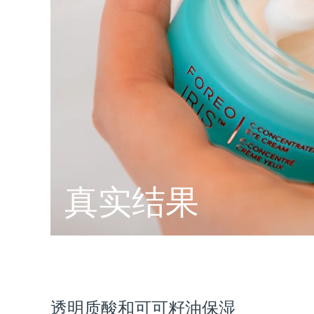
脱毛
FAQ™护肤品
身体护理
FAQ™护肤品
FAQ™产品
FAQ™ skincare
All FAQ™ skincare
All FAQ™ skincare
PEACH™ 2 Pro Max
BEAR™ 2 body
All hair treatments
All FAQ™ skincare
Professional IPL hair removal device
Microcurrent body toning
FAQ™产品
FAQ™产品
痘肌护理
FAQ™ products
眼部护理
All anti-aging treatments
All LED treatments
PEACH™ 2
LUNA™ 4 body
All toning treatments
ESPADA™ 2 plus
BEAR™ 2 eyes & lips
IPL hair removal
Massaging body brush
Recurring acne LED therapy
Microcurrent line smoothing device
PEACH™ 2 go
SUPERCHARGED™ serum
护发
毛孔护理
ESPADA™ 2
IRIS™ 2
Travel-friendly IPL hair removal
Firming body serum
LUNA™ 4 hair
KIWI™ derma
真实结果
Acne treatment device
Rejuvenating eye massager
NEW
2-in-1 LED scalp massager
Diamond microdermabrasion .
PEACH™ Cooling Prep Gel
ESPADA™ Blemish Solution
眼部护肤
牙齿美白
Cooling IPL hair removal gel
FLIP™ play advanced
KIWI™
Concentrated acne gel
Advanced eye care treatment
issa™ Teeth Whitening Set
LED light hairbrush
Blackhead remover
Dual LED + sonic device & 18% PAP gel
更多的
ESPADA™ 设备
眼部护理设备
透明质酸和可可籽油保湿
LUNA™ Dual-Peptide Scalp