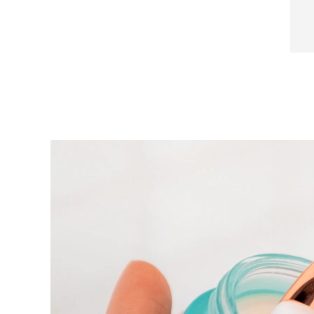
Near-infrared and red light therapy device
Smart hybrid silicone sonic toothbrush
抗老
LED治疗
LUNA™ 4 mini
面部提拉护理
FAQ™ 101
FAQ™ 201
UFO™ 3 mini
issa™ 4 smile
For young skin, T-zone
Premium anti-aging skincare
NEW
Clinical anti-aging
LED mask
Red light therapy device for young skin
Hybrid silicone sonic toothbrush
生发
LUNA™ 4 go
BEAR™ 设备
肌肤年轻化
FAQ™ 102
FAQ™ 202
UFO™ 3 go
issa™ 4 baby
For travel or gym bag
All premium facelift devices
FAQ™ 301
FAQ™ 501
Advanced clinical anti-aging
LED mask
Portable red light therapy
For ages 0-3
NEW
LED hair strengthening scalp massager
Full-Spectrum Red Light Therapy
LUNA™ 护肤
FAQ™ 103
FAQ™ 211
保健品
面膜
issa™ Teeth Whitening Set
Premium cleansers & balm
FAQ™ Scalp Serum
FAQ™ 502
Luxurious clinical anti-aging set
Anti-aging neck & décolleté LED mask
Rejuvenation & hydration
Dual LED + sonic device & 18% PAP gel
Scalp recovery probiotic serum
Full-Spectrum Red Light Therapy
LUNA™ 设备
专业治疗
FAQ™ P1 Primer
FAQ™ 221
UFO™ 设备
ISSA™ 设备
All facial cleansing devices
FAQ™护肤品
Manuka honey primer
Anti-aging LED hand mask
FAQ™ Red Light Serum
All deep facial hydration devices
All silicone sonic toothbrushes
All FAQ™ skincare