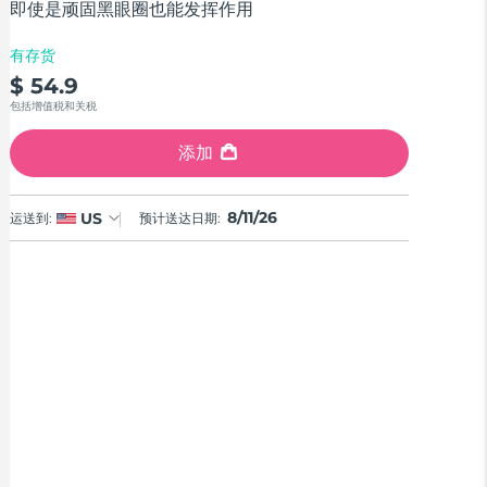
即使是顽固黑眼圈也能发挥作用
有存货
$ 54.9
包括增值税和关税
添加
8/11/26
US
运送到:
预计送达日期: