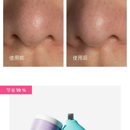
中国澳门特别行政区
预计送达日期
8/12/26
马来西亚
预计送达日期
8/13/26
马耳他
预计送达日期
8/10/26
墨西哥
预计送达日期
8/14/26
使用前
使用后
摩纳哥
预计送达日期
8/11/26
荷兰
预计送达日期
8/10/26
新西兰
预计送达日期
8/10/26
节省 19 %
挪威
预计送达日期
8/10/26
阿曼
预计送达日期
8/13/26
菲律宾
预计送达日期
8/13/26