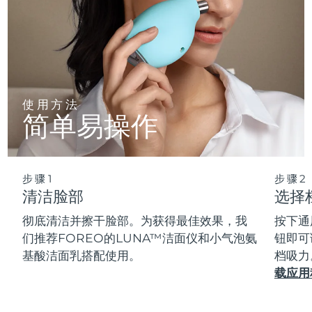
使用方法
简单易操作
步骤1
步骤2
清洁脸部
选择
彻底清洁并擦干脸部。为获得最佳效果，我
按下通
们推荐FOREO的LUNA™洁面仪和小气泡氨
钮即可
基酸洁面乳搭配使用。
档吸力
载应用