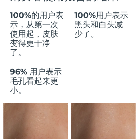
Advanced pore care essentials
以色列
预计送达日期
8/14/26
For healthy hair
18% PAP
护肤品
男士
100%的用户表
100%用户表示
意大利
预计送达日期
8/10/26
示，从第一次
黑头和白头减
日本
预计送达日期
8/13/26
使用起，皮肤
少了。
变得更干净
泽西岛
预计送达日期
8/15/26
全部购买
了。
哈萨克斯坦
预计送达日期
8/12/26
96% 用户表示
FOREO APP
科威特
预计送达日期
8/10/26
毛孔看起来更
关于我们
拉脱维亚
小。
预计送达日期
8/10/26
黎巴嫩
预计送达日期
8/11/26
立陶宛
预计送达日期
8/10/26
卢森堡
预计送达日期
8/10/26