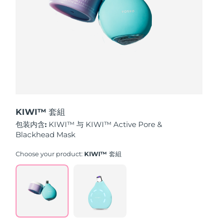
波兰
预计送达日期
8/11/26
葡萄牙
预计送达日期
8/10/26
波多黎各
预计送达日期
8/12/26
卡塔尔
预计送达日期
8/11/26
KIWI™ 套組
留尼汪
预计送达日期
8/15/26
包装内含:
KIWI™ 与 KIWI™ Active Pore &
Blackhead Mask
罗马尼亚
预计送达日期
8/10/26
Choose your product:
KIWI™ 套組
俄罗斯
预计送达日期
8/18/26
沙特阿拉伯
预计送达日期
8/11/26
新加坡
预计送达日期
8/12/26