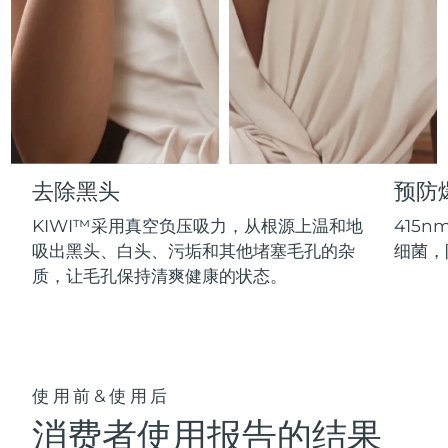
Professional IPL hair removal device
Microcurrent body toning
All hair treatments
All FAQ™ skincare
德国
预计送达日期
8/10/26
FAQ™产品
FAQ™产品
痘肌护理
眼部护理
直布罗陀
PEACH™ 2
LUNA™ 4 body
预计送达日期
8/14/26
FAQ™ products
All anti-aging treatments
All LED treatments
ESPADA™ 2 plus
BEAR™ 2 eyes & lips
IPL hair removal
Massaging body brush
All toning treatments
希腊
预计送达日期
8/10/26
Recurring acne LED therapy
Microcurrent line smoothing device
中国香港特别行政区
预计送达日期
8/11/26
PEACH™ 2 go
SUPERCHARGED™ serum
护发
毛孔护理
去除黑头
预防
ESPADA™ 2
IRIS™ 2
Travel-friendly IPL hair removal
Firming body serum
匈牙利
LUNA™ 4 hair
预计送达日期
8/10/26
KIWI™ derma
KIWI™采用真空负压吸力，从根源上温和地
415
Acne treatment device
Rejuvenating eye massager
NEW
2-in-1 LED scalp massager
Diamond microdermabrasion .
吸出黑头、白头、污垢和其他堵塞毛孔的杂
细菌，
冰岛
预计送达日期
8/11/26
质，让毛孔保持清爽健康的状态。
PEACH™ Cooling Prep Gel
ESPADA™ Blemish Solution
眼部护肤
牙齿美白
Cooling IPL hair removal gel
印度尼西亚
预计送达日期
8/8/26
FLIP™ play advanced
KIWI™
Concentrated acne gel
Advanced eye care treatment
issa™ Teeth Whitening Set
LED light hairbrush
Blackhead remover
爱尔兰
预计送达日期
8/10/26
更多的
Dual LED + sonic device & 18% PAP gel
使用前&使用后
ESPADA™ 设备
眼部护理设备
马恩岛
预计送达日期
8/12/26
LUNA™ Dual-Peptide Scalp
KIWI™ 皮肤护理
消费者使用报告的结果
All acne treatment devices
All revitalizing eye massagers
Serum
issa™ Teeth Whitening Gel