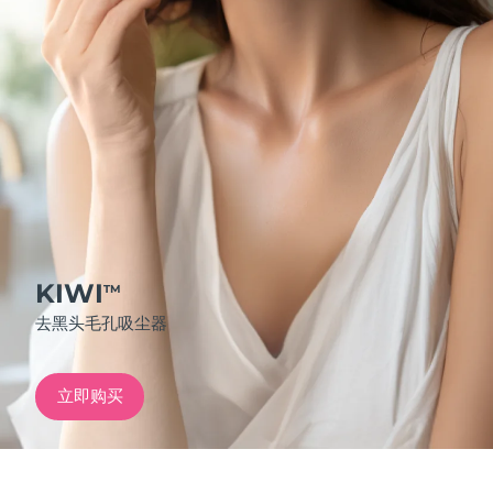
发货国家
美国
预计送达日期
8/11/26
FAQ™ Dual LED Panel
英国
预计送达日期
8/10/26
热门产品
西班牙
预计送达日期
8/10/26
澳大利亚
预计送达日期
8/13/26
法国
预计送达日期
8/10/26
KIWI
TM
特别优惠
畅销产品
去黑头毛孔吸尘器
德国
预计送达日期
8/10/26
加拿大
预计送达日期
8/14/26
立即购买
红光疗法
澳大利亚
预计送达日期
8/13/26