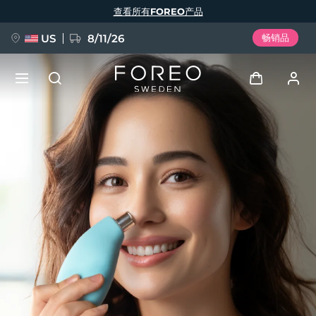
跳
查看所有FOREO产品
转
到
主
要
US
8/11/26
畅销品
内
容
新品
登录
语言
BREAKING NEWS
用户信息
English
Deutsch
Español
我的设备
FAQ™ Pure Beauty-Tech Elixir
Français
Italiano
Português
我的订单
Polski
Svenska
Русский
Türkçe
简体中文
繁體中文
我的地址
issa™ Teeth Whitening Set
我的订阅