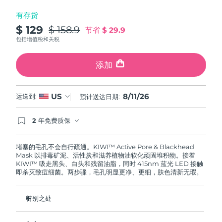
斯洛伐克
预计送达日期
8/10/26
有存货
$ 129
$ 158.9
节省
$ 29.9
斯洛文尼亚
预计送达日期
8/10/26
包括增值税和关税
南非
预计送达日期
8/18/26
添加
韩国
预计送达日期
8/12/26
8/11/26
US
运送到:
预计送达日期:
西班牙
预计送达日期
8/10/26
2 年免费质保
瑞典
预计送达日期
8/10/26
如果您在2年质保期内发现任何非人为质量问题，
FOREO将免费为您更换产品。
堵塞的毛孔不会自行疏通。KIWI™ Active Pore & Blackhead
瑞士
预计送达日期
8/10/26
Mask 以排毒矿泥、活性炭和滋养植物油软化顽固堆积物。接着
KIWI™ 吸走黑头、白头和残留油脂，同时 415nm 蓝光 LED 接触
即杀灭致痘细菌。两步骤，毛孔明显更净、更细，肤色清新无瑕。
台湾
预计送达日期
8/15/26
泰国
预计送达日期
8/14/26
特别之处
排毒矿泥与活性炭在吸取前先将油脂、细菌和污垢排出。
土耳其
预计送达日期
8/11/26