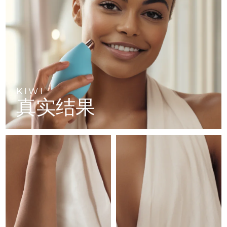
FAQ™ 101
FAQ™ 201
中国
LUNA™ 4 mini
面部提拉护理
预计送达日期
8/10/26
NEW
issa™ 4 smile
UFO™ 3 mini
Clinical anti-aging
LED mask
For young skin, T-zone
Premium anti-aging skincare
哥伦比亚
预计送达日期
8/14/26
Hybrid silicone sonic toothbrush
Red light therapy device for young skin
生发
肌肤年轻化
克罗地亚
预计送达日期
8/10/26
FAQ™ 102
FAQ™ 202
LUNA™ 4 go
BEAR™ 设备
FAQ™ 301
FAQ™ 501
issa™ 4 baby
UFO™ 3 go
Advanced clinical anti-aging
LED mask
For travel or gym bag
All premium facelift devices
NEW
塞浦路斯
预计送达日期
8/11/26
LED hair strengthening scalp massager
Full-Spectrum Red Light Therapy
For ages 0-3
Portable red light therapy
KIWI
TM
捷克
预计送达日期
8/10/26
真实结果
FAQ™ 103
FAQ™ 211
LUNA™ 护肤
保健品
FAQ™ Scalp Serum
FAQ™ 502
issa™ Teeth Whitening Set
面膜
Luxurious clinical anti-aging set
Anti-aging neck & décolleté LED mask
Premium cleansers & balm
丹麦
预计送达日期
8/10/26
Scalp recovery probiotic serum
Full-Spectrum Red Light Therapy
Dual LED + sonic device & 18% PAP gel
Rejuvenation & hydration
专业治疗
爱沙尼亚
预计送达日期
8/10/26
FAQ™ P1 Primer
FAQ™ 221
LUNA™ 设备
FAQ™护肤品
ISSA™ 设备
UFO™ 设备
Manuka honey primer
Anti-aging LED hand mask
芬兰
FAQ™ Red Light Serum
预计送达日期
8/10/26
All facial cleansing devices
All FAQ™ skincare
All silicone sonic toothbrushes
All deep facial hydration devices
法国
预计送达日期
8/10/26
脱毛
身体护理
FAQ™护肤品
FAQ™护肤品
PEACH™ 2 Pro Max
BEAR™ 2 body
FAQ™产品
FAQ™ skincare
法属波利尼西亚
预计送达日期
8/14/26
All FAQ™ skincare
All FAQ™ skincare