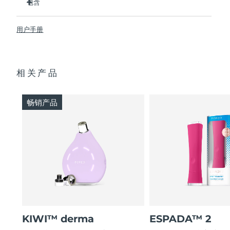
包含
荷荷巴、白花草籽和猴面包树籽油软化毛孔栓塞，实现轻松无
痛吸取。
KIWI™
阿拉伯联合酋长国
预计送达日期
8/11/26
舒缓积雪草镇静刺激、减少泛红，帮助肌肤在每次吸取后更快
用户手册
KIWI™ Active Pore & Blackhead Mask
修复。
英国
预计送达日期
8/10/26
USB充電線
精准校准的真空吸力从毛孔深处吸出黑头、白头和残留油脂。
快速入門指南
415nm 蓝光 LED 杀灭致痘细菌，每次护理后自动灭菌消毒。
美国
预计送达日期
8/11/26
相关产品
基本操作手冊
6段可调吸力，从温和日常养护到深层每周毛孔清洁灵活适配。
2年质保 (西班牙、葡萄牙、瑞典：3年质保)
乌兹别克斯坦
预计送达日期
8/15/26
畅销产品
越南
预计送达日期
8/16/26
KIWI™ derma
ESPADA™ 2