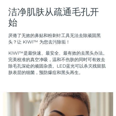
瑞典美肤护理
奥地利
预计送达日期
8/10/26
洁净肌肤从疏通毛孔开
始
巴林
预计送达日期
8/11/26
面部清洁
紧致提拉
比利时
预计送达日期
8/10/26
厌倦了无效的鼻贴和粉刺针工具无法去除顽固黑
LUNA™ 4 套装
BEAR™ 2 套装
头？让 KIWI™ 为您去污除垢！
百慕大
预计送达日期
8/16/26
Anti-aging massage
Microcurrent toning
KIWI™是最快速、最安全、最有效的去黑头办法。
波斯尼亚和黑塞哥维那
预计送达日期
8/13/26
完美校准的真空净吸，温和不伤肤的同时可有效去
补水保湿
口腔护理
除毛孔深处的顽固杂质。LED蓝光可以杀灭残留肌
LUNA™ 4 Plus
BEAR™ 2 go
文莱
预计送达日期
8/15/26
UFO™ 3 套装
issa™ 4
肤表层的细菌，预防爆痘和黑头再生。
Massage, LED heating
Microcurrent toning on-the-go
FAQ™ 抗老护理
Deep facial hydration
Hybrid silicone sonic toothbrush
保加利亚
预计送达日期
8/10/26
NEW
LUNA™ 4 Men
BEAR™ 2 eyes & lips
加拿大
预计送达日期
8/14/26
UFO™ 3 LED
issa™ 4 plus
For men, anti-aging massage
Microcurrent line smoothing device
Near-infrared and red light therapy
Smart hybrid silicone sonic toothbrush
智利
预计送达日期
8/14/26
device
抗老
LED治疗