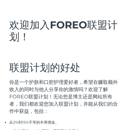
发货国家
美国
预计送达日期
8/9/26
欢迎加入FOREO联盟计
FAQ™ Dual LED Panel
英国
预计送达日期
8/8/26
划！
热门产品
西班牙
预计送达日期
8/8/26
澳大利亚
预计送达日期
8/11/26
联盟计划的好处
法国
预计送达日期
8/8/26
特别优惠
畅销产品
你是一个护肤和口腔护理爱好者，希望在赚取额外
德国
预计送达日期
8/8/26
收入的同时与他人分享你的激情吗？欢迎了解
FOREO联盟计划！无论您是博主还是网站所有
加拿大
预计送达日期
8/12/26
者，我们都欢迎您加入联盟计划，并能从我们的合
作中获益，包括：
红光疗法
从2%到15%不等的丰厚佣金。
澳大利亚
预计送达日期
8/11/26