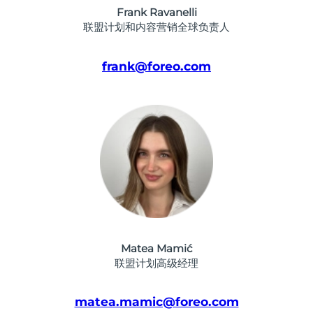
Professional IPL hair removal device
Microcurrent body toning
All hair treatments
All FAQ™ skincare
Frank Ravanelli
德国
预计送达日期
8/8/26
联盟计划和内容营销全球负责人
FAQ™产品
FAQ™产品
痘肌护理
眼部护理
直布罗陀
PEACH™ 2
LUNA™ 4 body
预计送达日期
8/12/26
FAQ™ products
All anti-aging treatments
All LED treatments
frank@foreo.com
ESPADA™ 2 plus
BEAR™ 2 eyes & lips
IPL hair removal
Massaging body brush
All toning treatments
希腊
预计送达日期
8/8/26
Recurring acne LED therapy
Microcurrent line smoothing device
中国香港特别行政区
预计送达日期
8/9/26
PEACH™ 2 go
SUPERCHARGED™ serum
护发
毛孔护理
ESPADA™ 2
IRIS™ 2
Travel-friendly IPL hair removal
Firming body serum
匈牙利
LUNA™ 4 hair
预计送达日期
8/8/26
KIWI™ derma
Acne treatment device
Rejuvenating eye massager
NEW
2-in-1 LED scalp massager
Diamond microdermabrasion .
冰岛
预计送达日期
8/9/26
PEACH™ Cooling Prep Gel
ESPADA™ Blemish Solution
眼部护肤
牙齿美白
Cooling IPL hair removal gel
印度尼西亚
预计送达日期
8/6/26
FLIP™ play advanced
KIWI™
Concentrated acne gel
Advanced eye care treatment
issa™ Teeth Whitening Set
LED light hairbrush
Blackhead remover
Matea Mamić
爱尔兰
预计送达日期
8/8/26
更多的
Dual LED + sonic device & 18% PAP gel
联盟计划高级经理
ESPADA™ 设备
眼部护理设备
马恩岛
预计送达日期
8/10/26
LUNA™ Dual-Peptide Scalp
KIWI™ 皮肤护理
All acne treatment devices
All revitalizing eye massagers
Serum
matea.mamic@foreo.com
issa™ Teeth Whitening Gel