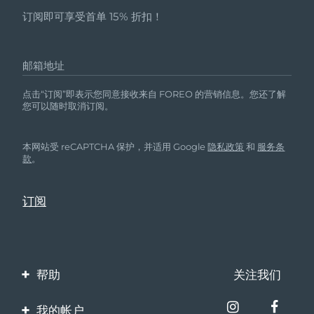
订阅即可享受首单 15% 折扣！
中国澳门特别行政区
预计送达日期
8/10/26
马来西亚
预计送达日期
8/11/26
邮箱地址
马耳他
预计送达日期
8/8/26
点击“订阅”即表示您同意接收来自 FOREO 的营销信息。您还了解
您可以随时取消订阅。
墨西哥
预计送达日期
8/12/26
本网站受 reCAPTCHA 保护，并适用 Google
隐私政策
和
服务条
摩纳哥
预计送达日期
8/9/26
款
。
荷兰
预计送达日期
8/8/26
新西兰
预计送达日期
8/8/26
挪威
预计送达日期
8/8/26
帮助
关注我们
阿曼
预计送达日期
8/11/26
联系我们
我的帐户
菲律宾
预计送达日期
8/11/26