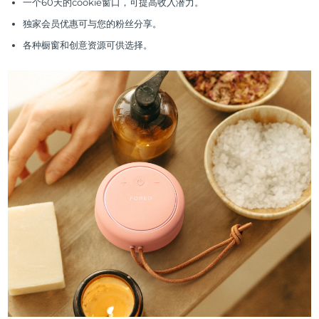
瑞典美肤护理
一个60天的cookie窗口，可提高收入潜力。
奥地利
预计送达日期
8/8/26
独家会员优惠可与您的粉丝分享。
各种橱窗和创意资源可供选择。
巴林
预计送达日期
8/9/26
面部清洁
紧致提拉
比利时
预计送达日期
8/8/26
LUNA™ 4 套装
BEAR™ 2 套装
百慕大
预计送达日期
8/14/26
Anti-aging massage
Microcurrent toning
波斯尼亚和黑塞哥维那
预计送达日期
8/11/26
补水保湿
口腔护理
LUNA™ 4 Plus
BEAR™ 2 go
文莱
预计送达日期
8/13/26
UFO™ 3 套装
issa™ 4
Massage, LED heating
Microcurrent toning on-the-go
FAQ™ 抗老护理
Deep facial hydration
Hybrid silicone sonic toothbrush
保加利亚
预计送达日期
8/8/26
NEW
LUNA™ 4 Men
BEAR™ 2 eyes & lips
加拿大
预计送达日期
8/12/26
UFO™ 3 LED
issa™ 4 plus
For men, anti-aging massage
Microcurrent line smoothing device
Near-infrared and red light therapy
Smart hybrid silicone sonic toothbrush
智利
预计送达日期
8/12/26
device
抗老
LED治疗