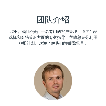
FAQ™ 101
FAQ™ 201
中国
LUNA™ 4 mini
面部提拉护理
预计送达日期
8/8/26
NEW
issa™ 4 smile
UFO™ 3 mini
Clinical anti-aging
LED mask
For young skin, T-zone
Premium anti-aging skincare
哥伦比亚
预计送达日期
8/12/26
Hybrid silicone sonic toothbrush
Red light therapy device for young skin
团队介绍
生发
肌肤年轻化
克罗地亚
预计送达日期
8/8/26
FAQ™ 102
FAQ™ 202
LUNA™ 4 go
BEAR™ 设备
FAQ™ 301
FAQ™ 501
issa™ 4 baby
UFO™ 3 go
此外，我们还提供一名专门的客户经理，通过产品
Advanced clinical anti-aging
LED mask
For travel or gym bag
All premium facelift devices
NEW
塞浦路斯
预计送达日期
8/9/26
LED hair strengthening scalp massager
Full-Spectrum Red Light Therapy
For ages 0-3
选择和促销策略方面的专家指导，帮助您充分利用
Portable red light therapy
联盟计划。欢迎了解我们的联盟经理：
捷克
预计送达日期
8/8/26
FAQ™ 103
FAQ™ 211
LUNA™ 护肤
保健品
FAQ™ Scalp Serum
FAQ™ 502
issa™ Teeth Whitening Set
面膜
Luxurious clinical anti-aging set
Anti-aging neck & décolleté LED mask
Premium cleansers & balm
丹麦
预计送达日期
8/8/26
Scalp recovery probiotic serum
Full-Spectrum Red Light Therapy
Dual LED + sonic device & 18% PAP gel
Rejuvenation & hydration
专业治疗
爱沙尼亚
预计送达日期
8/8/26
FAQ™ P1 Primer
FAQ™ 221
LUNA™ 设备
FAQ™护肤品
ISSA™ 设备
UFO™ 设备
Manuka honey primer
Anti-aging LED hand mask
芬兰
FAQ™ Red Light Serum
预计送达日期
8/8/26
All facial cleansing devices
All FAQ™ skincare
All silicone sonic toothbrushes
All deep facial hydration devices
法国
预计送达日期
8/8/26
脱毛
身体护理
FAQ™护肤品
FAQ™护肤品
PEACH™ 2 Pro Max
BEAR™ 2 body
FAQ™产品
FAQ™ skincare
法属波利尼西亚
预计送达日期
8/12/26
All FAQ™ skincare
All FAQ™ skincare