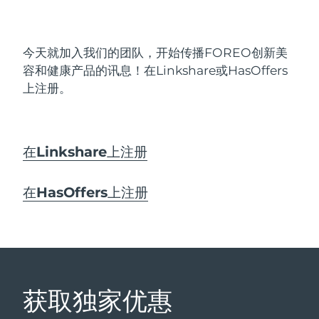
Advanced pore care essentials
以色列
预计送达日期
8/12/26
For healthy hair
18% PAP
护肤品
男士
意大利
预计送达日期
8/8/26
今天就加入我们的团队，开始传播FOREO创新美
日本
容和健康产品的讯息！在Linkshare或HasOffers
预计送达日期
8/11/26
上注册。
泽西岛
预计送达日期
8/13/26
全部购买
哈萨克斯坦
预计送达日期
8/10/26
在Linkshare上注册
FOREO APP
科威特
预计送达日期
8/8/26
在HasOffers上注册
关于我们
拉脱维亚
预计送达日期
8/8/26
黎巴嫩
预计送达日期
8/9/26
立陶宛
预计送达日期
8/8/26
获取独家优惠
卢森堡
预计送达日期
8/8/26