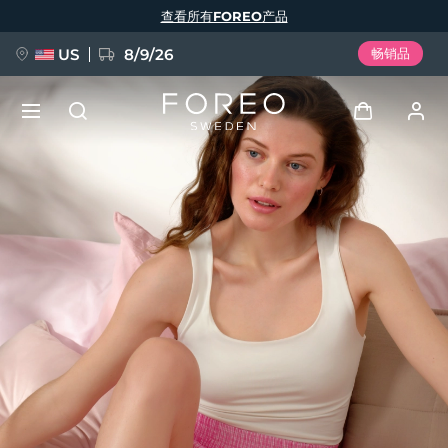
跳
查看所有FOREO产品
转
到
主
要
US
8/9/26
畅销品
内
容
新品
登录
语言
BREAKING NEWS
用户信息
English
Deutsch
Español
我的设备
FAQ™ Pure Beauty-Tech Elixir
Français
Italiano
Português
我的订单
Polski
Svenska
Русский
Türkçe
简体中文
繁體中文
我的地址
issa™ Teeth Whitening Set
我的订阅