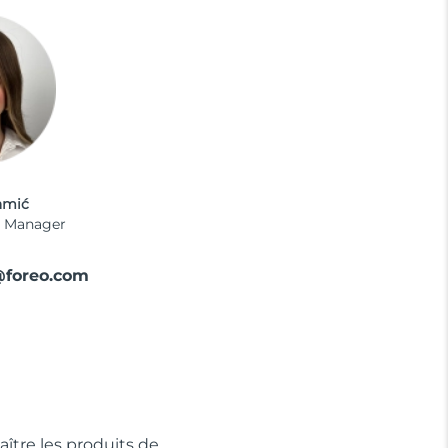
amić
te Manager
foreo.com
ître les produits de