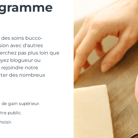
ogramme
 des soins bucco-
sion avec d'autres
erchez pas plus loin que
oyez blogueur ou
 rejoindre notre
fiter des nombreux
 de gain supérieur.
tre public.
oisir.