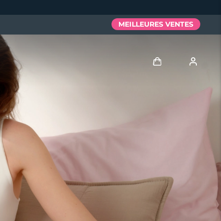
MEILLEURES VENTES
Se connecter
Profil de l'utilisateur
Mes appareils
Mes commandes
Mes adresses
Mes abonnements