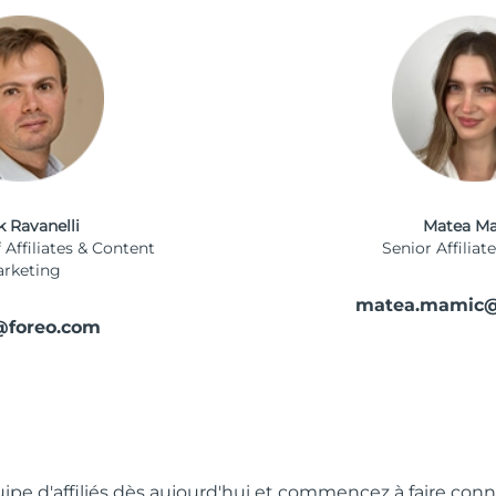
k Ravanelli
Matea M
 Affiliates & Content
Senior Affilia
rketing
matea.mamic@
@foreo.com
ipe d'affiliés dès aujourd'hui et commencez à faire conna