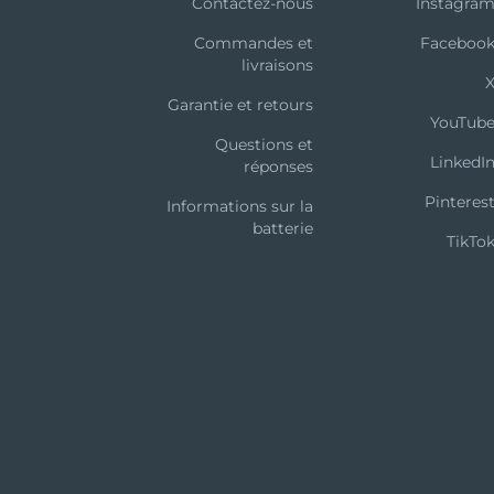
Contactez-nous
Instagra
Commandes et
Faceboo
livraisons
Garantie et retours
YouTub
Questions et
LinkedI
réponses
Pinteres
Informations sur la
batterie
TikTo