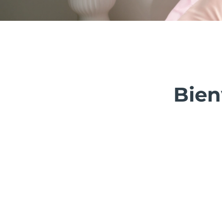
issa™ Teeth Whitening Set
FAQ™ Dual LED Panel
Bien
POPULAIRE
Offres spéciales
Bestsellers