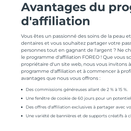
Avantages du pr
Thérapie par lumière rouge
d'affiliation
ROUTINE DE BEAUTÉ SUÉDOISE
Vous êtes un passionné des soins de la peau et
dentaires et vous souhaitez partager votre pas
personnes tout en gagnant de l'argent ? Ne ch
le programme d'affiliation FOREO ! Que vous s
Nettoyage du visage
Lifting
propriétaire d'un site web, nous vous invitons à
LUNA™ 4 coffret
BEAR™ 2 coffret
programme d'affiliation et à commencer à pro
Anti-aging massage
Microcurrent toning
avantages que nous vous offrons :
Des commissions généreuses allant de 2 % à 15 %.
Hydratation
Soin bucco-dentaire
LUNA™ 4 Plus
BEAR™ 2 go
Une fenêtre de cookie de 60 jours pour un potentiel
UFO™ 3 coffret
issa™ 4
Massage, LED heating
Microcurrent toning on-the-go
Des offres d'affiliation exclusives à partager avec vo
Deep facial hydration
Hybrid silicone sonic toothbrush
FAQ™ TRAITEMENT ANTI-ÂGE
Une variété de bannières et de supports créatifs à ch
LUNA™ 4 Men
BEAR™ 2 eyes & lips
NEW
UFO™ 3 LED
issa™ 4 plus
For men, anti-aging massage
Microcurrent line smoothing device