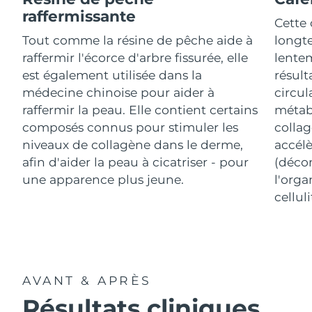
raffermissante
Cette 
R.A.S. chinoise de
Tout comme la résine de pêche aide à
longte
Livraison estimée
8/11/26
Macao
raffermir l'écorce d'arbre fissurée, elle
lentem
est également utilisée dans la
résult
Malaisie
Livraison estimée
8/12/26
médecine chinoise pour aider à
circul
raffermir la peau. Elle contient certains
métab
Malte
Livraison estimée
8/9/26
composés connus pour stimuler les
collag
niveaux de collagène dans le derme,
accélè
Mexique
Livraison estimée
8/13/26
afin d'aider la peau à cicatriser - pour
(déco
Monaco
Livraison estimée
8/10/26
une apparence plus jeune.
l'orga
celluli
Pays-Bas
Livraison estimée
8/9/26
Nouvelle-Zélande
Livraison estimée
8/9/26
Norvège
Livraison estimée
8/9/26
AVANT & APRÈS
Résultats cliniques
Oman
Livraison estimée
8/12/26