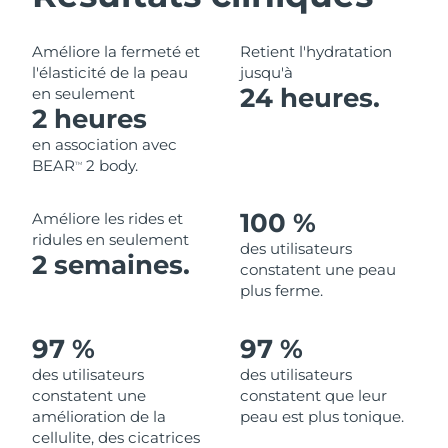
Philippines
Livraison estimée
8/12/26
Améliore la fermeté et
Retient l'hydratation
l'élasticité de la peau
jusqu'à
Pologne
Livraison estimée
8/10/26
24 heures.
en seulement
2 heures
Portugal
Livraison estimée
8/9/26
en association avec
BEAR
2 body.
TM
Porto Rico
Livraison estimée
8/11/26
100 %
Améliore les rides et
Qatar
Livraison estimée
8/10/26
ridules en seulement
des utilisateurs
2 semaines.
constatent une peau
La Réunion
Livraison estimée
8/14/26
plus ferme.
Roumanie
Livraison estimée
8/9/26
97 %
97 %
Russie
Livraison estimée
8/17/26
des utilisateurs
des utilisateurs
constatent une
constatent que leur
amélioration de la
peau est plus tonique.
Arabie saoudite
Livraison estimée
8/10/26
cellulite, des cicatrices