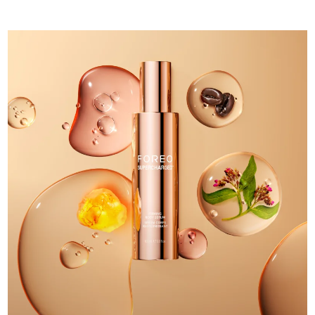
Turquie
Livraison estimée
8/10/26
Émirats arabes unis
Livraison estimée
8/10/26
Royaume-Uni
Livraison estimée
8/9/26
États-Unis
Livraison estimée
8/10/26
Ouzbékistan
Livraison estimée
8/14/26
Viêt Nam
Livraison estimée
8/15/26