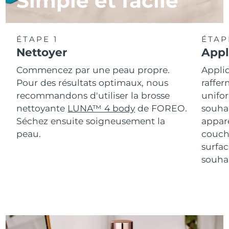
Simple et facile
ÉTAPE 1
ÉTAP
Nettoyer
Appl
Commencez par une peau propre.
Appli
Pour des résultats optimaux, nous
raff
recommandons d'utiliser la brosse
unifo
nettoyante
LUNA™ 4 body
de FOREO.
souhai
Séchez ensuite soigneusement la
appar
peau.
couch
surfa
souhai