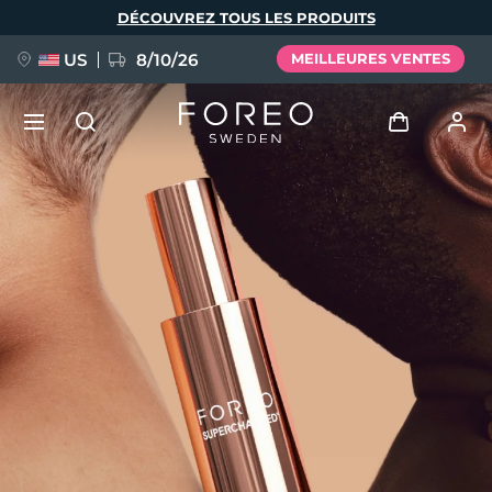
Aller
DÉCOUVREZ TOUS LES PRODUITS
au
contenu
principal
US
8/10/26
MEILLEURES VENTES
NOUVEAU
Se connecter
Langue
BREAKING NEWS
Profil de l'utilisateur
English
Deutsch
Español
Mes appareils
FAQ™ Pure Beauty-Tech Elixir
Français
Italiano
Português
Mes commandes
Polski
Svenska
Русский
Türkçe
简体中文
繁體中文
Mes adresses
issa™ Teeth Whitening Set
Mes abonnements