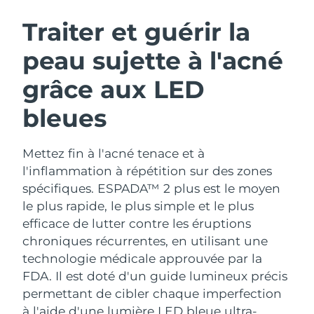
ROUTINE DE BEAUTÉ SUÉDOISE
Autriche
Livraison estimée
8/11/26
Traiter et guérir la
peau sujette à l'acné
Bahreïn
Livraison estimée
8/12/26
grâce aux LED
Nettoyage du visage
Lifting
Belgique
Livraison estimée
8/11/26
LUNA™ 4 coffret
BEAR™ 2 coffret
bleues
Bermudes
Livraison estimée
8/17/26
Anti-aging massage
Microcurrent toning
Mettez fin à l'acné tenace et à
Bosnie-Herzégovine
Livraison estimée
8/14/26
Hydratation
Soin bucco-dentaire
l'inflammation à répétition sur des zones
LUNA™ 4 Plus
BEAR™ 2 go
Brunei
spécifiques. ESPADA™ 2 plus est le moyen
Livraison estimée
8/16/26
UFO™ 3 coffret
issa™ 4
Massage, LED heating
Microcurrent toning on-the-go
le plus rapide, le plus simple et le plus
FAQ™ TRAITEMENT ANTI-ÂGE
Deep facial hydration
Hybrid silicone sonic toothbrush
Bulgarie
Livraison estimée
8/11/26
efficace de lutter contre les éruptions
chroniques récurrentes, en utilisant une
NEW
LUNA™ 4 Men
BEAR™ 2 eyes & lips
Canada
Livraison estimée
8/15/26
UFO™ 3 LED
technologie médicale approuvée par la
issa™ 4 plus
For men, anti-aging massage
Microcurrent line smoothing device
FDA.
Il est doté d'un guide lumineux précis
Near-infrared and red light therapy
Smart hybrid silicone sonic toothbrush
Chili
Livraison estimée
8/15/26
device
Anti-âge
Traitements LED
permettant de cibler chaque imperfection
à l'aide d'une lumière LED bleue ultra-