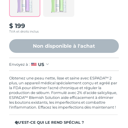
Philippines
Livraison estimée
8/14/26
$ 199
Pologne
Livraison estimée
8/12/26
TVA et droits inclus
Portugal
Livraison estimée
8/11/26
Non disponible à l'achat
Porto Rico
Livraison estimée
8/13/26
US
Envoyez à :
Qatar
Livraison estimée
8/12/26
Obtenez une peau nette, lisse et saine avec ESPADA™ 2
La Réunion
Livraison estimée
8/16/26
plus, un appareil médical spécialement conçu et agréé par
la FDA pour éliminer l'acné chronique et réguler la
Roumanie
Livraison estimée
8/11/26
production de sébum. Formulé avec 2% d'acide salicylique,
ESPADA™ Blemish Solution aide efficacement à éliminer
les boutons existants, les imperfections et combattre
Russie
Livraison estimée
8/19/26
l'inflammation. Effacez les imperfections dès maintenant !
Arabie saoudite
Livraison estimée
8/12/26
QU'EST-CE QUI LE REND SPÉCIAL ?