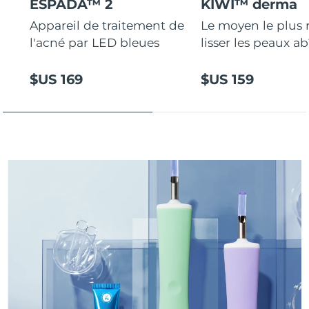
ESPADA™ 2
KIWI™ derma
Appareil de traitement de
Le moyen le plus 
Turquie
Livraison estimée
8/12/26
l'acné par LED bleues
lisser les peaux a
Émirats arabes unis
Livraison estimée
8/12/26
$US 169
$US 159
Royaume-Uni
Livraison estimée
8/11/26
États-Unis
Livraison estimée
8/12/26
Ouzbékistan
Livraison estimée
8/16/26
Viêt Nam
Livraison estimée
8/17/26