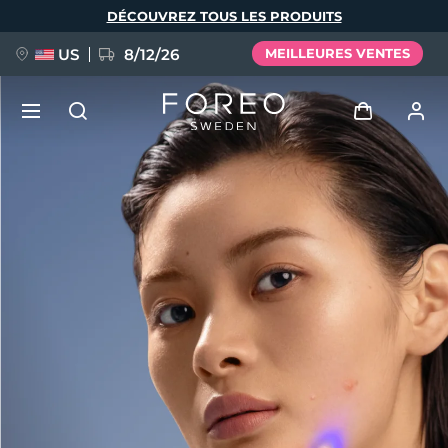
Aller
DÉCOUVREZ TOUS LES PRODUITS
au
contenu
principal
US
8/12/26
MEILLEURES VENTES
NOUVEAU
Se connecter
Langue
BREAKING NEWS
Profil de l'utilisateur
English
Deutsch
Español
Mes appareils
FAQ™ Pure Beauty-Tech Elixir
Français
Italiano
Português
Mes commandes
Polski
Svenska
Русский
Türkçe
简体中文
繁體中文
Mes adresses
issa™ Teeth Whitening Set
Mes abonnements