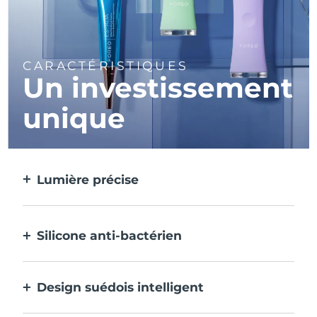
CARACTÉRISTIQUES
Un investissement
unique
Lumière précise
Cible et traite chaque imperfection avec
une précision extrême.
Silicone anti-bactérien
100% étanche et non poreux pour éviter
l'accumulation et la propagation des
Design suédois intelligent
bactéries.
Velouté et lisse pour être extra-doux sur les