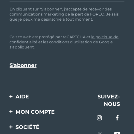
En cliquant sur "S'abonner", j'accepte de recevoir des
communications marketing de la part de FOREO. Je sais
que je peux me désinscrire à tout moment.
Ce site web est protégé par reCAPTCHA et
la politique de
confidentialité
et
les conditions d'utilisation
de Google
s'appliquent.
AIDE
SUIVEZ-
NOUS
Contactez-nous
MON COMPTE
Commandes et
Enregistrement produit
livraisons
SOCIÉTÉ