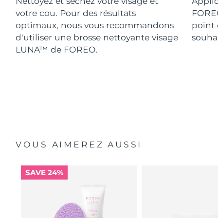
Nettoyez et séchez votre visage et
Appliq
votre cou. Pour des résultats
FORE
optimaux, nous vous recommandons
point 
d'utiliser une brosse nettoyante visage
souhai
LUNA™ de FOREO.
VOUS AIMEREZ AUSSI
SAVE 24%