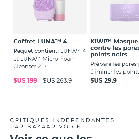
Coffret LUNA™ 4
KIWI™ Masque 
contre les pores
Paquet contient:
LUNA™ 4
points noirs
et LUNA™ Micro-Foam
Prépare les pores
Cleanser 2.0
éliminer les points
$US 199
$US 263,9
$US 29,9
CRITIQUES INDÉPENDANTES
PAR BAZAAR VOICE
Voir ce que les