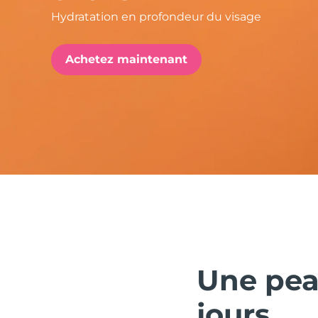
Hydratation en profondeur du visage
issa™ Teeth Whitening Set
Achetez maintenant
FAQ™ Dual LED Panel
POPULAIRE
Offres spéciales
Bestsellers
Une peau
jours.