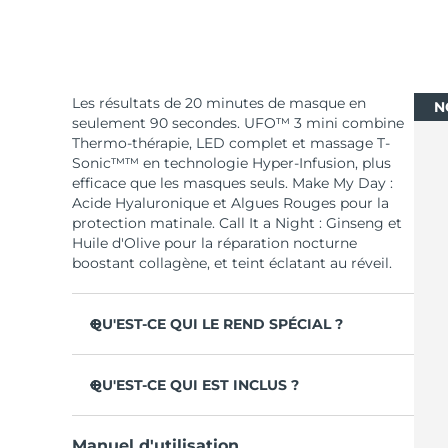
Les résultats de 20 minutes de masque en
N
seulement 90 secondes. UFO™ 3 mini combine
Thermo-thérapie, LED complet et massage T-
Sonic™™ en technologie Hyper-Infusion, plus
efficace que les masques seuls. Make My Day :
Acide Hyaluronique et Algues Rouges pour la
protection matinale. Call It a Night : Ginseng et
Huile d'Olive pour la réparation nocturne
boostant collagène, et teint éclatant au réveil.
QU'EST-CE QUI LE REND SPÉCIAL ?
Cliniquement prouvé : augmente
l'hydratation de 126 % en 2 min et réduit les
QU'EST-CE QUI EST INCLUS ?
rides en 1 semaine.
UFO™ 3 mini
LED à spectre complet & 8 couleurs, dont
Manuel d'utilisation