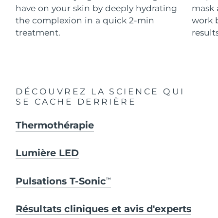
Advanced pore care essentials
For healthy hair
have on your skin by deeply hydrating
mask 
18% PAP
Israël
Livraison estimée
8/14/26
Cosmétiques
Hommes
the complexion in a quick 2-min
work b
treatment.
results
Italie
Livraison estimée
8/10/26
Japon
Livraison estimée
8/13/26
Acheter tout
Jersey
Livraison estimée
8/15/26
DÉCOUVREZ LA SCIENCE QUI
SE CACHE DERRIÈRE
Kazakhstan
Livraison estimée
8/12/26
FOREO APP
Thermothérapie
Koweït
Livraison estimée
8/10/26
À PROPROS
Lettonie
Livraison estimée
8/10/26
Lumière LED
Liban
Livraison estimée
8/11/26
Pulsations T-Sonic
TM
Lituanie
Livraison estimée
8/10/26
Résultats cliniques et avis d'experts
Luxembourg
Livraison estimée
8/10/26