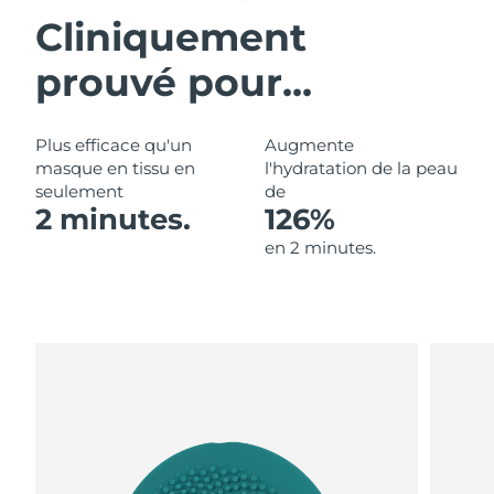
Cliniquement
Philippines
Livraison estimée
8/13/26
prouvé pour...
Pologne
Livraison estimée
8/11/26
Plus efficace qu'un
Augmente
Portugal
Livraison estimée
8/10/26
masque en tissu en
l'hydratation de la peau
seulement
de
Porto Rico
Livraison estimée
8/12/26
2 minutes.
126%
en 2 minutes.
Qatar
Livraison estimée
8/11/26
La Réunion
Livraison estimée
8/15/26
Roumanie
Livraison estimée
8/10/26
Russie
Livraison estimée
8/18/26
Arabie saoudite
Livraison estimée
8/11/26