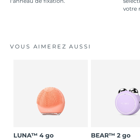
l'anneau de fixation.
sélect
votre 
VOUS AIMEREZ AUSSI
LUNA™ 4 go
BEAR™ 2 go