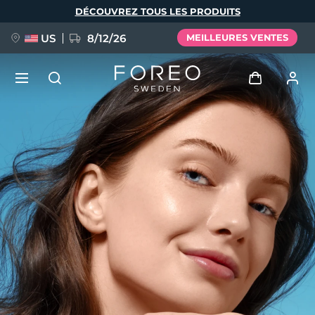
Aller
DÉCOUVREZ TOUS LES PRODUITS
au
contenu
principal
US
8/12/26
MEILLEURES VENTES
NOUVEAU
Se connecter
Langue
BREAKING NEWS
Profil de l'utilisateur
English
Deutsch
Español
Mes appareils
FAQ™ Pure Beauty-Tech Elixir
Français
Italiano
Português
Mes commandes
Polski
Svenska
Русский
Türkçe
简体中文
繁體中文
Mes adresses
issa™ Teeth Whitening Set
Mes abonnements