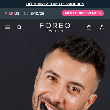
Aller
DÉCOUVREZ TOUS LES PRODUITS
au
contenu
principal
US
8/10/26
MEILLEURES VENTES
NOUVEAU
Se connecter
Langue
BREAKING NEWS
Profil de l'utilisateur
English
Deutsch
Español
Mes appareils
FAQ™ Pure Beauty-Tech Elixir
Français
Italiano
Português
Mes commandes
Polski
Svenska
Русский
Türkçe
简体中文
繁體中文
Mes adresses
issa™ Teeth Whitening Set
Mes abonnements