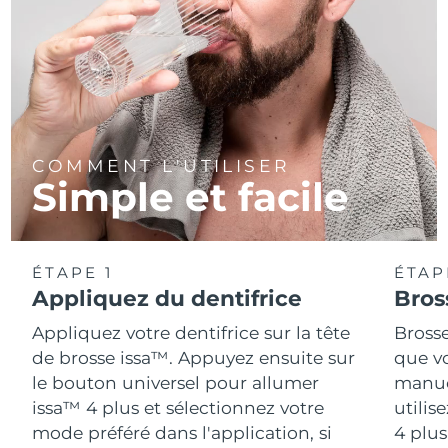
COMMENT L'UTILISER
Simple et facile
ÉTAPE 1
ÉTAP
Appliquez du dentifrice
Bros
Appliquez votre dentifrice sur la tête
Bross
de brosse issa™. Appuyez ensuite sur
que vo
le bouton universel pour allumer
manue
issa™ 4 plus et sélectionnez votre
utilis
mode préféré dans l'application, si
4 plu