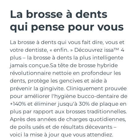
ROUTINE DE BEAUTÉ SUÉDOISE
Autriche
Livraison estimée
8/9/26
La brosse à dents
qui pense pour vous
Bahreïn
Livraison estimée
8/10/26
Nettoyage du visage
Lifting
Belgique
Livraison estimée
8/9/26
La brosse à dents qui vous fait dire, vous et
LUNA™ 4 coffret
BEAR™ 2 coffret
votre dentiste, « enfin. » Découvrez issa™ 4
Bermudes
Livraison estimée
8/15/26
Anti-aging massage
Microcurrent toning
plus – la brosse à dents la plus intelligente
jamais conçue.
Sa tête de brosse hybride
Bosnie-Herzégovine
Livraison estimée
8/12/26
révolutionnaire nettoie en profondeur les
Hydratation
Soin bucco-dentaire
LUNA™ 4 Plus
BEAR™ 2 go
dents, protège les gencives et aide à
Brunei
Livraison estimée
8/14/26
UFO™ 3 coffret
issa™ 4
Massage, LED heating
Microcurrent toning on-the-go
prévenir la gingivite. Cliniquement prouvée
FAQ™ TRAITEMENT ANTI-ÂGE
Deep facial hydration
Hybrid silicone sonic toothbrush
pour améliorer l'hygiène bucco-dentaire de
Bulgarie
Livraison estimée
8/9/26
+140% et éliminer jusqu'à 30% de plaque en
NEW
LUNA™ 4 Men
BEAR™ 2 eyes & lips
Canada
plus par rapport aux brosses traditionnelles.
Livraison estimée
8/13/26
UFO™ 3 LED
issa™ 4 plus
For men, anti-aging massage
Microcurrent line smoothing device
Après des années de charges quotidiennes,
Near-infrared and red light therapy
Smart hybrid silicone sonic toothbrush
Chili
Livraison estimée
8/13/26
de poils usés et de résultats décevants –
device
Anti-âge
Traitements LED
voici la mise à jour que vous attendiez.