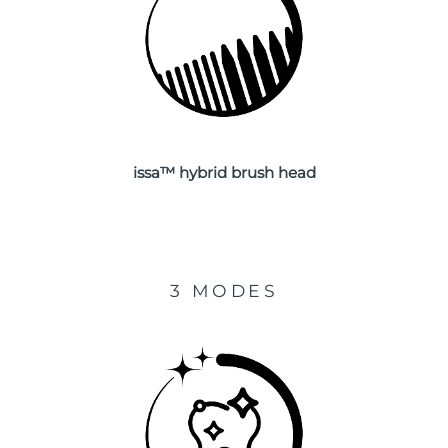
Turquie
Livraison estimée
8/10/26
Émirats arabes unis
Livraison estimée
8/10/26
Royaume-Uni
Livraison estimée
8/9/26
issa™ hybrid brush head
États-Unis
Livraison estimée
8/10/26
Ouzbékistan
Livraison estimée
8/14/26
Viêt Nam
Livraison estimée
8/15/26
3 MODES