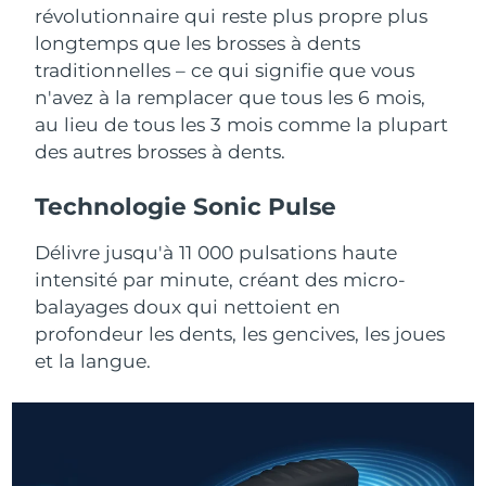
Advanced pore care essentials
For healthy hair
révolutionnaire qui reste plus propre plus
18% PAP
Israël
Livraison estimée
8/13/26
Cosmétiques
Hommes
longtemps que les brosses à dents
traditionnelles – ce qui signifie que vous
Italie
Livraison estimée
8/9/26
n'avez à la remplacer que tous les 6 mois,
au lieu de tous les 3 mois comme la plupart
Japon
Livraison estimée
8/12/26
des autres brosses à dents.
Acheter tout
Jersey
Livraison estimée
8/14/26
Technologie Sonic Pulse
Kazakhstan
Livraison estimée
8/11/26
Délivre jusqu'à 11 000 pulsations haute
FOREO APP
intensité par minute, créant des micro-
Koweït
Livraison estimée
8/9/26
À PROPROS
balayages doux qui nettoient en
Lettonie
profondeur les dents, les gencives, les joues
Livraison estimée
8/9/26
et la langue.
Liban
Livraison estimée
8/10/26
Lituanie
Livraison estimée
8/9/26
Luxembourg
Livraison estimée
8/9/26