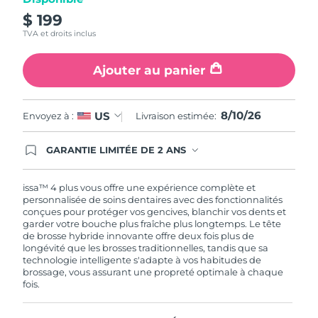
$ 199
TVA et droits inclus
Ajouter au panier
8/10/26
US
Envoyez à :
Livraison estimée:
GARANTIE LIMITÉE DE 2 ANS
En commandant aujourd'hui, vous êtes
automatiquement couverts par la garantie
FOREO. Cela signifie que si vous rencontrez des
issa™ 4 plus vous offre une expérience complète et
problèmes avec votre appareil pendant les 2 ans
personnalisée de soins dentaires avec des fonctionnalités
de garantie limitée, FOREO vous remplace ce
conçues pour protéger vos gencives, blanchir vos dents et
dernier gratuitement.
garder votre bouche plus fraîche plus longtemps. Le tête
de brosse hybride innovante offre deux fois plus de
longévité que les brosses traditionnelles, tandis que sa
technologie intelligente s'adapte à vos habitudes de
brossage, vous assurant une propreté optimale à chaque
fois.