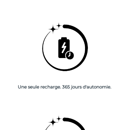
Singapour
Livraison estimée
8/11/26
Slovaquie
Livraison estimée
8/9/26
Slovénie
Livraison estimée
8/9/26
Afrique du Sud
Livraison estimée
8/17/26
Corée du Sud
Livraison estimée
8/11/26
Espagne
Livraison estimée
8/9/26
Suède
Livraison estimée
8/9/26
Une seule recharge. 365 jours d'autonomie.
Suisse
Livraison estimée
8/9/26
Taïwan
Livraison estimée
8/14/26
Thaïlande
Livraison estimée
8/13/26