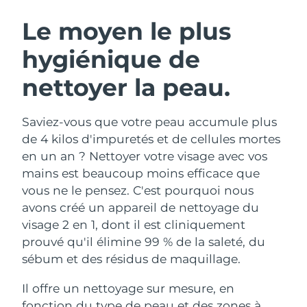
ROUTINE DE BEAUTÉ SUÉDOISE
Autriche
Livraison estimée
8/11/26
Le moyen le plus
hygiénique de
Bahreïn
Livraison estimée
8/12/26
nettoyer la peau.
Nettoyage du visage
Lifting
Belgique
Livraison estimée
8/11/26
LUNA™ 4 coffret
BEAR™ 2 coffret
Bermudes
Livraison estimée
8/17/26
Saviez-vous que votre peau accumule plus
Anti-aging massage
Microcurrent toning
de 4 kilos d'impuretés et de cellules mortes
Bosnie-Herzégovine
Livraison estimée
8/14/26
en un an ? Nettoyer votre visage avec vos
Hydratation
Soin bucco-dentaire
mains est beaucoup moins efficace que
LUNA™ 4 Plus
BEAR™ 2 go
Brunei
Livraison estimée
8/16/26
UFO™ 3 coffret
issa™ 4
vous ne le pensez. C'est pourquoi nous
Massage, LED heating
Microcurrent toning on-the-go
FAQ™ TRAITEMENT ANTI-ÂGE
avons créé un appareil de nettoyage du
Deep facial hydration
Hybrid silicone sonic toothbrush
Bulgarie
Livraison estimée
8/11/26
visage 2 en 1, dont il est cliniquement
NEW
prouvé qu'il élimine 99 % de la saleté, du
LUNA™ 4 Men
BEAR™ 2 eyes & lips
Canada
Livraison estimée
8/15/26
UFO™ 3 LED
issa™ 4 plus
sébum et des résidus de maquillage.
For men, anti-aging massage
Microcurrent line smoothing device
Near-infrared and red light therapy
Smart hybrid silicone sonic toothbrush
Chili
Livraison estimée
8/15/26
device
Anti-âge
Traitements LED
Il offre un nettoyage sur mesure, en
fonction du type de peau et des zones à