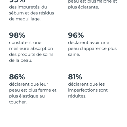
peau est plus fraîche et
des impuretés, du
plus éclatante.
Philippines
Livraison estimée
8/14/26
sébum et des résidus
de maquillage.
Pologne
Livraison estimée
8/12/26
98%
96%
Portugal
Livraison estimée
8/11/26
constatent une
déclarent avoir une
meilleure absorption
peau d'apparence plus
Porto Rico
Livraison estimée
8/13/26
des produits de soins
saine.
de la peau.
Qatar
Livraison estimée
8/12/26
86%
81%
La Réunion
Livraison estimée
8/16/26
déclarent que leur
déclarent que les
peau est plus ferme et
imperfections sont
Roumanie
Livraison estimée
8/11/26
plus élastique au
réduites.
toucher.
Russie
Livraison estimée
8/19/26
Arabie saoudite
Livraison estimée
8/12/26