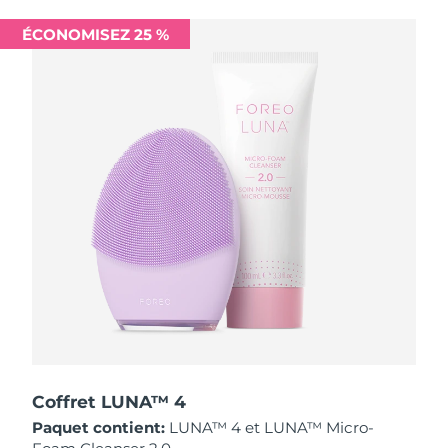
Singapour
Livraison estimée
8/13/26
ÉCONOMISEZ 25 %
Slovaquie
Livraison estimée
8/11/26
Slovénie
Livraison estimée
8/11/26
Afrique du Sud
Livraison estimée
8/19/26
Corée du Sud
Livraison estimée
8/13/26
Espagne
Livraison estimée
8/11/26
Suède
Livraison estimée
8/11/26
Suisse
Livraison estimée
8/11/26
Taïwan
Livraison estimée
8/16/26
Coffret LUNA™ 4
Paquet contient:
LUNA™ 4 et LUNA™ Micro-
Thaïlande
Livraison estimée
8/15/26