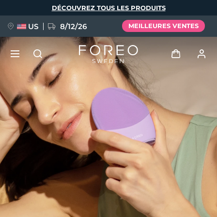
Aller
DÉCOUVREZ TOUS LES PRODUITS
au
contenu
principal
US
8/12/26
MEILLEURES VENTES
NOUVEAU
Se connecter
Langue
BREAKING NEWS
Profil de l'utilisateur
English
Deutsch
Español
Mes appareils
FAQ™ Pure Beauty-Tech Elixir
Français
Italiano
Português
Mes commandes
Polski
Svenska
Русский
Türkçe
简体中文
繁體中文
Mes adresses
issa™ Teeth Whitening Set
Mes abonnements