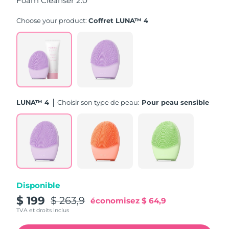
Foam Cleanser 2.0
Turquie
Livraison estimée
8/12/26
Choose your product:
Coffret LUNA™ 4
Émirats arabes unis
Livraison estimée
8/12/26
Royaume-Uni
Livraison estimée
8/11/26
États-Unis
Livraison estimée
8/12/26
LUNA™ 4
Choisir son type de peau:
Pour peau sensible
Ouzbékistan
Livraison estimée
8/16/26
Viêt Nam
Livraison estimée
8/17/26
Disponible
$ 199
$ 263,9
économisez
$ 64,9
TVA et droits inclus