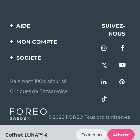
AIDE
SUIVEZ-
NOUS
Contactez-nous
MON COMPTE
Commandes et
Enregistrement produit
livraisons
SOCIÉTÉ
Aide
Garantie et retours
A propos de FOREO
Questions et réponses
Paiement 100% sécurisé
Programme d’affiliation
Critiques de Bazaarvoice
Informations sur la
Nouvelles d'affiliation
batterie
MYSA
© 2026 FOREO Tous droits réservés
Partenaires
distributeurs
Coffret LUNA™ 4
Collection
Acheter
Conditions d'utilisation