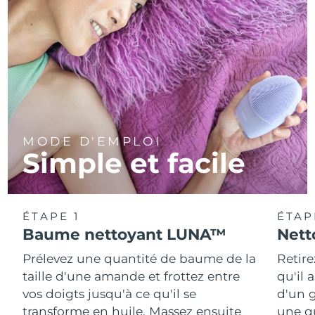
MODE D'EMPLOI
Simple et facile
ÉTAPE 1
ÉTAP
Baume nettoyant LUNA™
Nett
Prélevez une quantité de baume de la
Retire
taille d'une amande et frottez entre
qu'il 
vos doigts jusqu'à ce qu'il se
d'un g
transforme en huile. Massez ensuite
une q