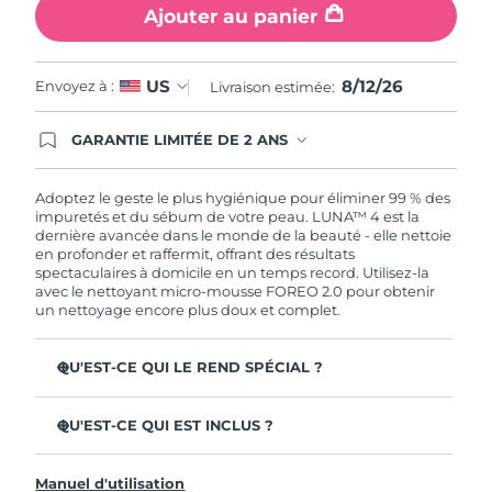
Ajouter au panier
8/12/26
US
Envoyez à :
Livraison estimée:
GARANTIE LIMITÉE DE 2 ANS
En commandant aujourd'hui, vous êtes
automatiquement couverts par la garantie
FOREO. Cela signifie que si vous rencontrez des
Adoptez le geste le plus hygiénique pour éliminer 99 % des
problèmes avec votre appareil pendant les 2 ans
impuretés et du sébum de votre peau. LUNA™ 4 est la
de garantie limitée, FOREO vous remplace ce
dernière avancée dans le monde de la beauté - elle nettoie
dernier gratuitement.
en profonder et raffermit, offrant des résultats
spectaculaires à domicile en un temps record. Utilisez-la
avec le nettoyant micro-mousse FOREO 2.0 pour obtenir
un nettoyage encore plus doux et complet.
QU'EST-CE QUI LE REND SPÉCIAL ?
96 % des utilisateurs déclarent avoir une peau à l'allure
plus saine. 81% des utilisateurs déclarent que les
QU'EST-CE QUI EST INCLUS ?
imperfections sont réduites.
LUNA™ 4
Élimine les impuretés et le sébum en profondeur sans
Manuel d'utilisation
assécher la peau.
LUNA™ Micro-Foam Cleanser 2.0