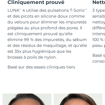
Advanced pore care essentials
Cliniquement prouvé
Nett
For healthy hair
18% PAP
Israël
Livraison estimée
8/15/26
Cosmétiques
Hommes
LUNA
4 utilise des pulsations T-Sonic
3 type
TM
TM
et des picots en silicone doux comme
sensi
Italie
Livraison estimée
8/11/26
du velours pour éliminer les impuretés
nettoy
piégées au plus profond des pores. Il
différ
Japon
Livraison estimée
8/14/26
est cliniquement prouvé qu'elle
intens
Acheter tout
Jersey
Livraison estimée
8/16/26
élimine 99 % des impuretés, du sébum
100 % 
et des résidus de maquillage, et qu'elle
peau p
Kazakhstan
Livraison estimée
8/13/26
est 35x plus hygiénique que les
Basé s
FOREO APP
brosses à poils de nylon.
Koweït
conso
Livraison estimée
8/11/26
À PROPROS
Basé sur des essais cliniques tiers
Lettonie
Livraison estimée
8/11/26
Liban
Livraison estimée
8/12/26
Lituanie
Livraison estimée
8/11/26
Luxembourg
Livraison estimée
8/11/26