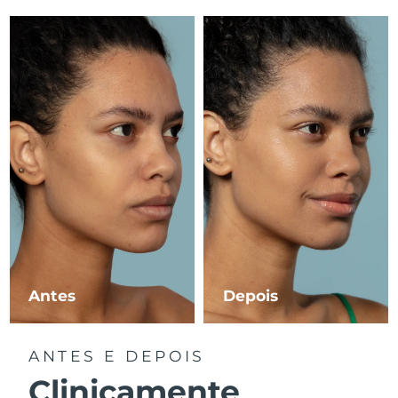
Luxemburgo
Entrega prevista
8/9/26
Macau, RAE da
Entrega prevista
8/11/26
China
Malásia
Entrega prevista
8/12/26
Malta
Entrega prevista
8/9/26
México
Entrega prevista
8/13/26
Mônaco
Entrega prevista
8/10/26
Países Baixos
Entrega prevista
8/9/26
Antes
Depois
Nova Zelândia
Entrega prevista
8/9/26
ANTES E DEPOIS
Noruega
Entrega prevista
8/9/26
Clinicamente