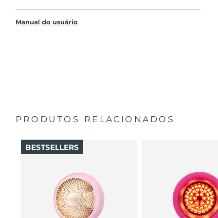
Mais eficaz e 10x mais rápido que as máscaras habituais.
UFO™ 3 go
Fornece hidratação imediata e duradoura.
Manual do usuário
Cabo de Carregamento USB
Apresenta um tratamento de máscara rejuvenescedor,
Manual Geral
quente, terapia LED e massagem.
2 anos de garantia (Espanha, Portugal, Suécia: 3 anos
Ajuda os ingredientes ativos a absorver profundamente
de garantia)
na pele, onde melhor funcionam.
A ser utilizado com máscaras ativadas UFO™ ou de
tecido FOREO. Desfruta de tratamentos na app.
PRODUTOS RELACIONADOS
BESTSELLERS