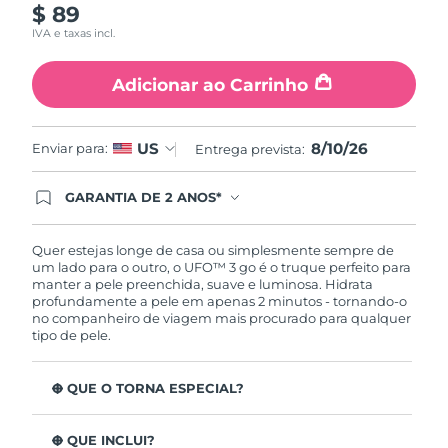
$ 89
Tailândia
Entrega prevista
8/13/26
IVA e taxas incl.
Turquia
Entrega prevista
8/10/26
Adicionar ao Carrinho
Emirados Árabes
Entrega prevista
8/10/26
Unidos
8/10/26
US
Enviar para:
Entrega prevista:
Reino Unido
Entrega prevista
8/9/26
GARANTIA DE 2 ANOS*
Ao efetuar seu pedido hoje, você tem direito a
Estados Unidos
Entrega prevista
8/10/26
cobertura completa da Garantia FOREO. Isso
significa que se você tiver qualquer problema até
Quer estejas longe de casa ou simplesmente sempre de
2 anos após a compra, a FOREO substituirá seu
Uzbequistão
um lado para o outro, o UFO™ 3 go é o truque perfeito para
Entrega prevista
8/14/26
produto gratuitamente.*exceto pelo Luna FOFO
manter a pele preenchida, suave e luminosa. Hidrata
e Luna Play plus cuja garantia é de 90 dias.
profundamente a pele em apenas 2 minutos - tornando-o
Vietnã
Entrega prevista
8/15/26
no companheiro de viagem mais procurado para qualquer
tipo de pele.
O QUE O TORNA ESPECIAL?
Design compacto e leve - fácil de transportar, para uma
pele luminosa em viagem.
O QUE INCLUI?