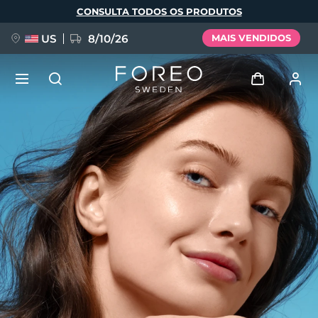
Pular
CONSULTA TODOS OS PRODUTOS
para
o
conteúdo
principal
US
8/10/26
MAIS VENDIDOS
NOVIDADE
Entrar
Idioma
BREAKING NEWS
Perfil de usuário
English
Deutsch
Español
Meus aparelhos
FAQ™ Pure Beauty-Tech Elixir
Français
Italiano
Português
Meus pedidos
Polski
Svenska
Русский
Türkçe
简体中文
繁體中文
Meus endereços
issa™ Teeth Whitening Set
As minhas subscrições