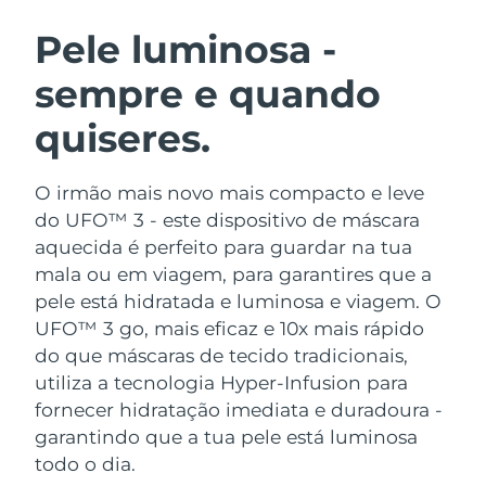
ROTINA DE BELEZA SUECA
Áustria
Entrega prevista
8/9/26
Pele luminosa -
sempre e quando
Barein
Entrega prevista
8/10/26
quiseres.
Limpeza facial
Lifting facial
Bélgica
Entrega prevista
8/9/26
LUNA™ 4 kit
BEAR™ 2 kit
Bermudas
Entrega prevista
8/15/26
O irmão mais novo mais compacto e leve
Anti-aging massage
Microcurrent toning
do UFO™ 3 - este dispositivo de máscara
Bósnia e
aquecida é perfeito para guardar na tua
Entrega prevista
8/12/26
Hidratação
Cuidado oral
Herzegovina
mala ou em viagem, para garantires que a
LUNA™ 4 Plus
BEAR™ 2 go
UFO™ 3 kit
issa™ 4
pele está hidratada e luminosa e viagem.
O
Massage, LED heating
Microcurrent toning on-the-go
Brunei
Entrega prevista
8/14/26
TRATAMENTO ANTIENVELHECIMENTO
UFO™ 3 go, mais eficaz e 10x mais rápido
Deep facial hydration
Hybrid silicone sonic toothbrush
FAQ™
do que máscaras de tecido tradicionais,
Bulgária
Entrega prevista
8/9/26
utiliza a tecnologia Hyper-Infusion para
LUNA™ 4 Men
BEAR™ 2 eyes & lips
UFO™ 3 LED
NEW
issa™ 4 plus
fornecer hidratação imediata e duradoura -
Canadá
For men, anti-aging massage
Microcurrent line smoothing device
Entrega prevista
8/13/26
Near-infrared and red light therapy
garantindo que a tua pele está luminosa
Smart hybrid silicone sonic toothbrush
device
todo o dia.
Chile
Entrega prevista
8/13/26
Antienvelhecimento
Tratamentos LED