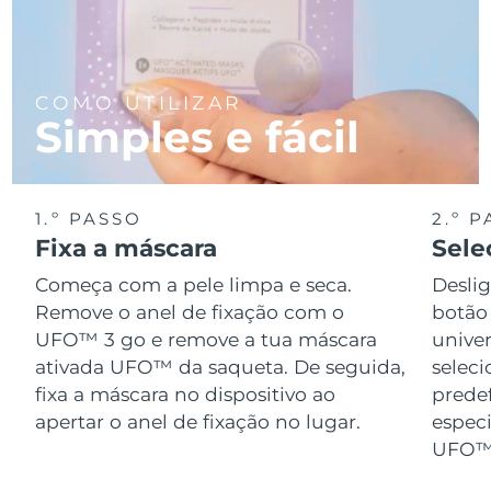
COMO UTILIZAR
Simples e fácil
1.º PASSO
2.º 
Fixa a máscara
Sele
Começa com a pele limpa e seca.
Desli
Remove o anel de fixação com o
botão 
UFO™ 3 go e remove a tua máscara
univer
ativada UFO™ da saqueta. De seguida,
selec
fixa a máscara no dispositivo ao
prede
apertar o anel de fixação no lugar.
especi
UFO™ 