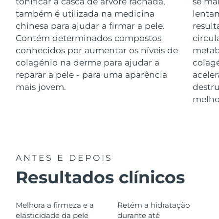
tonificar a casca de árvore rachada,
se mai
Luxemburgo
Entrega prevista
8/9/26
também é utilizada na medicina
lenta
chinesa para ajudar a firmar a pele.
resul
Macau, RAE da
Contém determinados compostos
circu
Entrega prevista
8/11/26
China
conhecidos por aumentar os níveis de
metab
colagénio na derme para ajudar a
colagé
Malásia
Entrega prevista
8/12/26
reparar a pele - para uma aparência
aceler
mais jovem.
destru
Malta
Entrega prevista
8/9/26
melhor
México
Entrega prevista
8/13/26
Mônaco
Entrega prevista
8/10/26
Países Baixos
ANTES E DEPOIS
Entrega prevista
8/9/26
Resultados clínicos
Nova Zelândia
Entrega prevista
8/9/26
Noruega
Entrega prevista
8/9/26
Melhora a firmeza e a
Retém a hidratação
elasticidade da pele
durante até