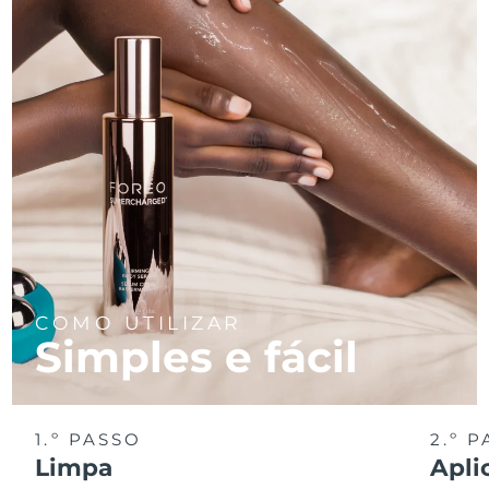
COMO UTILIZAR
Simples e fácil
1.º PASSO
2.º 
Limpa
Apli