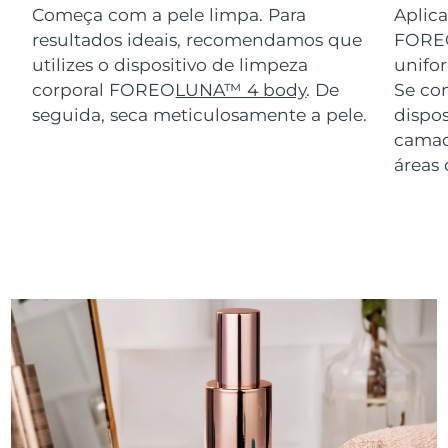
Começa com a pele limpa. Para
Aplic
resultados ideais, recomendamos que
FORE
utilizes o dispositivo de limpeza
unifo
corporal FOREO
LUNA™ 4 body
. De
Se co
seguida, seca meticulosamente a pele.
dispos
camad
áreas 