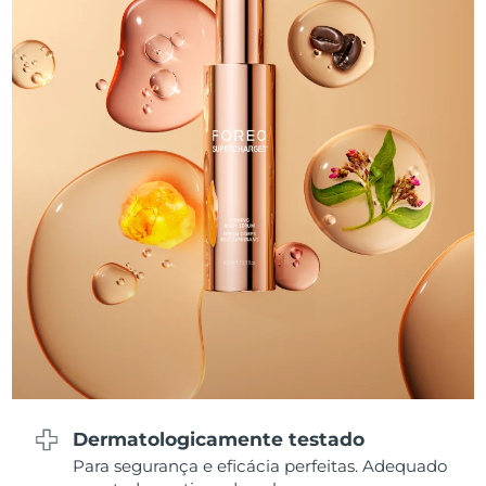
Tailândia
Entrega prevista
8/13/26
Turquia
Entrega prevista
8/10/26
Emirados Árabes
Entrega prevista
8/10/26
Unidos
Reino Unido
Entrega prevista
8/9/26
Estados Unidos
Entrega prevista
8/10/26
Uzbequistão
Entrega prevista
8/14/26
Vietnã
Entrega prevista
8/15/26
Dermatologicamente testado
Para segurança e eficácia perfeitas. Adequado