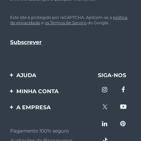
Este site é protegido por reCAPTCHA. Aplicam-se a
política
de privacidade
e
os Termos de Serviço
do Google.
AJUDA
SIGA-NOS
Entre em contato
MINHA CONTA
Encomendas & Envios
Registro de produto
A EMPRESA
Garantia & Devolução
Suporte
Sobre FOREO
Perguntas frequentes
Pagamento 100% seguro
Afiliados
Informações da bateria
Avaliações da Bazaarvoice