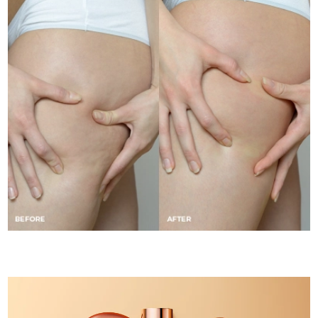
Singapura
Entrega prevista
8/11/26
Eslováquia
Entrega prevista
8/9/26
Eslovênia
Entrega prevista
8/9/26
África do Sul
Entrega prevista
8/17/26
Coreia do Sul
Entrega prevista
8/11/26
Espanha
Entrega prevista
8/9/26
Suécia
Entrega prevista
8/9/26
Suíça
Entrega prevista
8/9/26
Taiwan
Entrega prevista
8/14/26