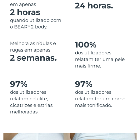
24 horas.
em apenas
Omã
Entrega prevista
8/12/26
2 horas
Filipinas
Entrega prevista
8/12/26
quando utilizado com
o BEAR
2 body.
TM
Polônia
Entrega prevista
8/10/26
100%
Melhora as rídulas e
Portugal
Entrega prevista
8/9/26
rugas em apenas
dos utilizadores
2 semanas.
relatam ter uma pele
Porto Rico
Entrega prevista
8/11/26
mais firme.
Catar
Entrega prevista
8/10/26
97%
97%
dos utilizadores
dos utilizadores
Reunião
Entrega prevista
8/14/26
relatam celulite,
relatam ter um corpo
cicatrizes e estrias
mais tonificado.
Romênia
Entrega prevista
8/9/26
melhoradas.
Rússia
Entrega prevista
8/17/26
Arábia Saudita
Entrega prevista
8/10/26