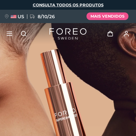
Pular
CONSULTA TODOS OS PRODUTOS
para
o
conteúdo
principal
US
8/10/26
MAIS VENDIDOS
NOVIDADE
Entrar
Idioma
BREAKING NEWS
Perfil de usuário
English
Deutsch
Español
Meus aparelhos
FAQ™ Pure Beauty-Tech Elixir
Français
Italiano
Português
Meus pedidos
Polski
Svenska
Русский
Türkçe
简体中文
繁體中文
Meus endereços
issa™ Teeth Whitening Set
As minhas subscrições