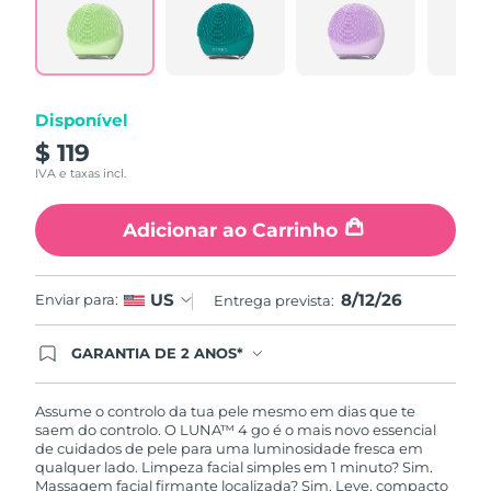
Tailândia
Entrega prevista
8/15/26
Turquia
Entrega prevista
8/12/26
Emirados Árabes
Disponível
Entrega prevista
8/12/26
Unidos
$ 119
IVA e taxas incl.
Reino Unido
Entrega prevista
8/11/26
Adicionar ao Carrinho
Estados Unidos
Entrega prevista
8/12/26
Uzbequistão
Entrega prevista
8/16/26
8/12/26
US
Enviar para:
Entrega prevista:
Vietnã
Entrega prevista
8/17/26
GARANTIA DE 2 ANOS*
Ao efetuar seu pedido hoje, você tem direito a
cobertura completa da Garantia FOREO. Isso
significa que se você tiver qualquer problema até
Assume o controlo da tua pele mesmo em dias que te
2 anos após a compra, a FOREO substituirá seu
saem do controlo. O LUNA™ 4 go é o mais novo essencial
produto gratuitamente.*exceto pelo Luna FOFO
de cuidados de pele para uma luminosidade fresca em
e Luna Play plus cuja garantia é de 90 dias.
qualquer lado. Limpeza facial simples em 1 minuto? Sim.
Massagem facial firmante localizada? Sim. Leve, compacto