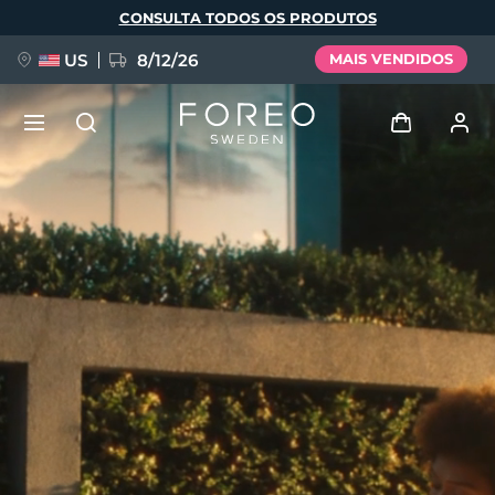
Pular
CONSULTA TODOS OS PRODUTOS
para
o
conteúdo
principal
US
8/12/26
MAIS VENDIDOS
NOVIDADE
Entrar
Idioma
BREAKING NEWS
Perfil de usuário
English
Deutsch
Español
Meus aparelhos
FAQ™ Pure Beauty-Tech Elixir
Français
Italiano
Português
Meus pedidos
Polski
Svenska
Русский
Türkçe
简体中文
繁體中文
Meus endereços
issa™ Teeth Whitening Set
As minhas subscrições