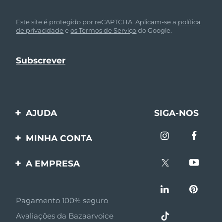
Este site é protegido por reCAPTCHA. Aplicam-se a
política
de privacidade
e
os Termos de Serviço
do Google.
AJUDA
SIGA-NOS
Entre em contato
MINHA CONTA
Encomendas & Envios
Registro de produto
A EMPRESA
Garantia & Devolução
Suporte
Sobre FOREO
Perguntas frequentes
Pagamento 100% seguro
Afiliados
Informações da bateria
Avaliações da Bazaarvoice
Notícias de afiliados