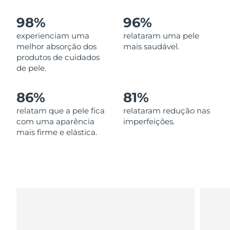
Omã
Entrega prevista
8/14/26
98%
96%
Filipinas
Entrega prevista
8/14/26
experienciam uma
relataram uma pele
melhor absorção dos
mais saudável.
Polônia
Entrega prevista
8/12/26
produtos de cuidados
de pele.
Portugal
Entrega prevista
8/11/26
86%
81%
Porto Rico
Entrega prevista
8/13/26
relatam que a pele fica
relataram redução nas
com uma aparência
imperfeições.
Catar
Entrega prevista
8/12/26
mais firme e elástica.
Reunião
Entrega prevista
8/16/26
Romênia
Entrega prevista
8/11/26
Rússia
Entrega prevista
8/19/26
Arábia Saudita
Entrega prevista
8/12/26