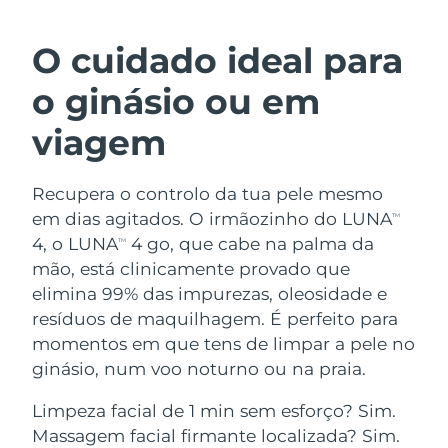
ROTINA DE BELEZA SUECA
Áustria
Entrega prevista
8/11/26
O cuidado ideal para
Barein
Entrega prevista
8/12/26
o ginásio ou em
Limpeza facial
Lifting facial
Bélgica
Entrega prevista
8/11/26
viagem
LUNA™ 4 kit
BEAR™ 2 kit
Bermudas
Entrega prevista
8/17/26
Anti-aging massage
Microcurrent toning
Recupera o controlo da tua pele mesmo
em dias agitados. O irmãozinho do LUNA
Bósnia e
TM
Entrega prevista
8/14/26
Hidratação
Cuidado oral
Herzegovina
4, o LUNA
4 go, que cabe na palma da
TM
LUNA™ 4 Plus
BEAR™ 2 go
mão, está clinicamente provado que
UFO™ 3 kit
issa™ 4
Massage, LED heating
Microcurrent toning on-the-go
Brunei
Entrega prevista
8/16/26
elimina 99% das impurezas, oleosidade e
TRATAMENTO ANTIENVELHECIMENTO
Deep facial hydration
Hybrid silicone sonic toothbrush
resíduos de maquilhagem. É perfeito para
FAQ™
Bulgária
Entrega prevista
8/11/26
momentos em que tens de limpar a pele no
LUNA™ 4 Men
BEAR™ 2 eyes & lips
UFO™ 3 LED
NEW
ginásio, num voo noturno ou na praia.
issa™ 4 plus
Canadá
For men, anti-aging massage
Microcurrent line smoothing device
Entrega prevista
8/15/26
Near-infrared and red light therapy
Smart hybrid silicone sonic toothbrush
Limpeza facial de 1 min sem esforço? Sim.
device
Chile
Entrega prevista
8/15/26
Massagem facial firmante localizada? Sim.
Antienvelhecimento
Tratamentos LED