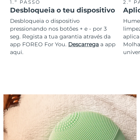
1.º PASSO
2.º 
Desbloqueia o teu dispositivo
Apli
Desbloqueia o dispositivo
Humede
pressionando nos botões + e - por 3
limpez
seg. Regista a tua garantia através da
aplic
app FOREO For You.
Descarrega
a app
Molha
aqui.
univer