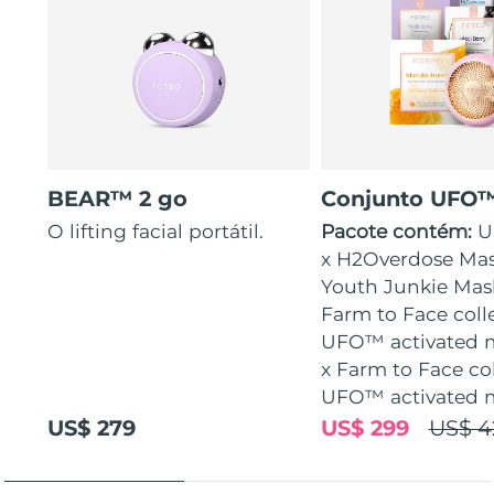
BEAR™ 2 go
Conjunto UFO™
O lifting facial portátil.
Pacote contém:
U
x H2Overdose Mas
Youth Junkie Mask
Farm to Face coll
UFO™ activated m
x Farm to Face co
UFO™ activated 
US$ 279
US$ 299
US$ 4