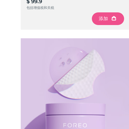
KIWI™ 皮肤护理
$ 99.9
All acne treatment devices
All revitalizing eye massagers
Serum
issa™ Teeth Whitening Gel
包括增值税和关税
Advanced pore care essentials
For healthy hair
18% PAP
添加
护肤品
男士
全部购买
FOREO APP
关于我们