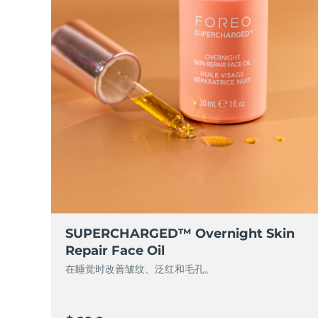
脱毛
FAQ™护肤品
身体护理
FAQ™护肤品
FAQ™产品
FAQ™ skincare
All FAQ™ skincare
All FAQ™ skincare
PEACH™ 2 Pro Max
BEAR™ 2 body
All hair treatments
All FAQ™ skincare
Professional IPL hair removal device
Microcurrent body toning
FAQ™产品
FAQ™产品
痘肌护理
FAQ™ products
眼部护理
All anti-aging treatments
All LED treatments
PEACH™ 2
LUNA™ 4 body
All toning treatments
ESPADA™ 2 plus
BEAR™ 2 eyes & lips
IPL hair removal
Massaging body brush
Recurring acne LED therapy
Microcurrent line smoothing device
PEACH™ 2 go
SUPERCHARGED™ serum
护发
毛孔护理
ESPADA™ 2
IRIS™ 2
Travel-friendly IPL hair removal
Firming body serum
LUNA™ 4 hair
KIWI™ derma
Acne treatment device
Rejuvenating eye massager
NEW
2-in-1 LED scalp massager
Diamond microdermabrasion .
PEACH™ Cooling Prep Gel
SUPERCHARGED™ Overnight Skin
ESPADA™ Blemish Solution
眼部护肤
牙齿美白
Cooling IPL hair removal gel
Repair Face Oil
FLIP™ play advanced
KIWI™
Concentrated acne gel
Advanced eye care treatment
issa™ Teeth Whitening Set
在睡觉时改善皱纹、泛红和毛孔。
LED light hairbrush
Blackhead remover
Dual LED + sonic device & 18% PAP gel
更多的
ESPADA™ 设备
眼部护理设备
LUNA™ Dual-Peptide Scalp