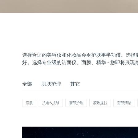
issa™ Teeth Whitening Set
FAQ™ Dual LED Panel
选择合适的美容仪和化妆品会令护肤事半功倍。选择
好。选择专业级的洁面仪、面膜、精华 - 您即将展现
热门产品
全部
肌肤护理
其它
痘肌
抗老&抗皱
眼部护理
紧致提拉
面部清洁
特别优惠
畅销产品