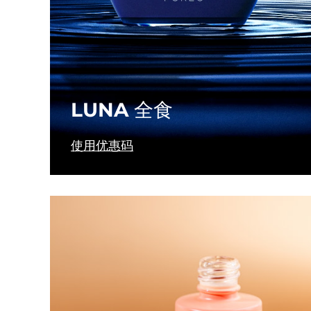
Near-infrared and red light therapy device
Smart hybrid silicone sonic toothbrush
抗老
LED治疗
LUNA™ 4 mini
面部提拉护理
FAQ™ 101
FAQ™ 201
UFO™ 3 mini
issa™ 4 smile
For young skin, T-zone
Premium anti-aging skincare
NEW
Clinical anti-aging
LED mask
Red light therapy device for young skin
Hybrid silicone sonic toothbrush
LUNA 全食
生发
LUNA™ 4 go
BEAR™ 设备
肌肤年轻化
FAQ™ 102
FAQ™ 202
UFO™ 3 go
issa™ 4 baby
For travel or gym bag
All premium facelift devices
FAQ™ 301
FAQ™ 501
Advanced clinical anti-aging
LED mask
Portable red light therapy
For ages 0-3
NEW
使用优惠码
LED hair strengthening scalp massager
Full-Spectrum Red Light Therapy
LUNA™ 护肤
FAQ™ 103
FAQ™ 211
保健品
面膜
issa™ Teeth Whitening Set
Premium cleansers & balm
FAQ™ Scalp Serum
FAQ™ 502
Luxurious clinical anti-aging set
Anti-aging neck & décolleté LED mask
Rejuvenation & hydration
Dual LED + sonic device & 18% PAP gel
Scalp recovery probiotic serum
Full-Spectrum Red Light Therapy
LUNA™ 设备
专业治疗
FAQ™ P1 Primer
FAQ™ 221
UFO™ 设备
ISSA™ 设备
All facial cleansing devices
FAQ™护肤品
Manuka honey primer
Anti-aging LED hand mask
FAQ™ Red Light Serum
All deep facial hydration devices
All silicone sonic toothbrushes
All FAQ™ skincare