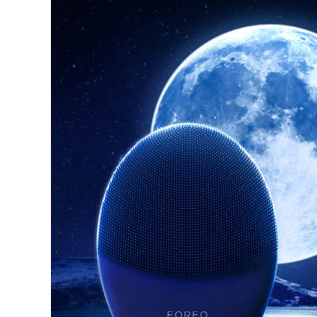
红光疗法
瑞典美肤护理
面部清洁
紧致提拉
LUNA™ 4 套装
BEAR™ 2 套装
Anti-aging massage
Microcurrent toning
补水保湿
口腔护理
LUNA™ 4 Plus
BEAR™ 2 go
UFO™ 3 套装
issa™ 4
Massage, LED heating
Microcurrent toning on-the-go
Deep facial hydration
Hybrid silicone sonic toothbrush
FAQ™ 抗老护理
LUNA™ 4 Men
BEAR™ 2 eyes & lips
NEW
UFO™ 3 LED
issa™ 4 plus
For men, anti-aging massage
Microcurrent line smoothing device