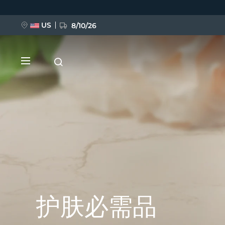
跳
转
到
主
US
8/10/26
要
内
容
新品
BREAKING NEWS
护肤必需品
FAQ™ Pure Beauty-Tech Elixir