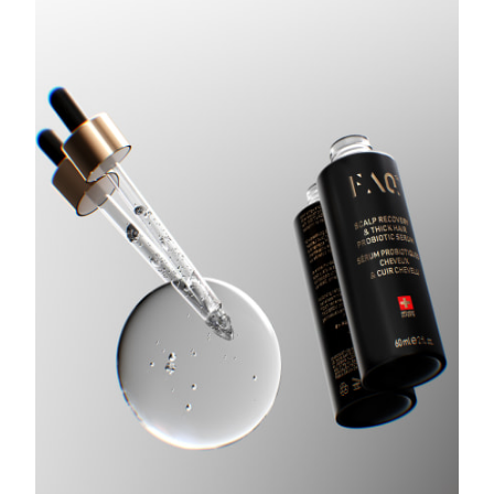
Taiwan
Erwartete Lieferung
8/15/26
Thailand
Erwartete Lieferung
8/14/26
Türkei
Erwartete Lieferung
8/11/26
Vereinigte Arabische
Erwartete Lieferung
8/11/26
Emirate
Vereinigtes
Erwartete Lieferung
8/10/26
Königreich
Vereinigte Staaten
Erwartete Lieferung
8/11/26
Usbekistan
Erwartete Lieferung
8/15/26
Vietnam
Erwartete Lieferung
8/16/26