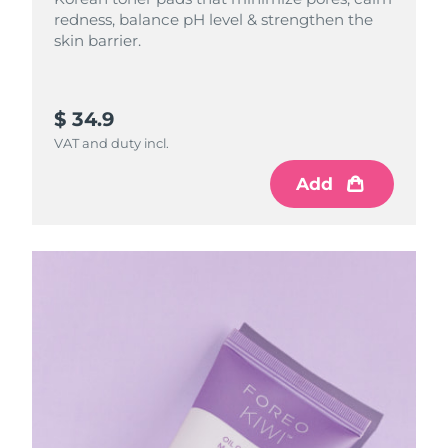
redness, balance pH level & strengthen the
skin barrier.
$ 34.9
VAT and duty incl.
Add