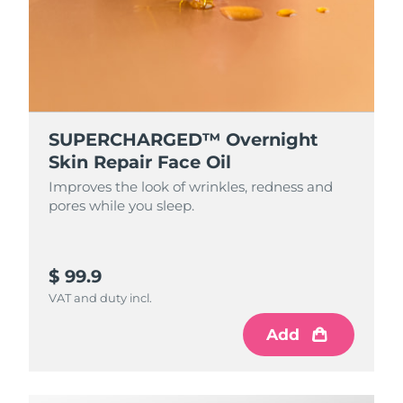
Saudi-Arabien
Erwartete Lieferung
8/11/26
Singapur
Erwartete Lieferung
8/12/26
Slowakei
Erwartete Lieferung
8/10/26
SUPERCHARGED™ Overnight
Slowenien
Erwartete Lieferung
8/10/26
Skin Repair Face Oil
Improves the look of wrinkles, redness and
Südafrika
Erwartete Lieferung
8/18/26
pores while you sleep.
Südkorea
Erwartete Lieferung
8/12/26
$ 99.9
Spanien
Erwartete Lieferung
8/10/26
VAT and duty incl.
Schweden
Erwartete Lieferung
8/10/26
Add
Schweiz
Erwartete Lieferung
8/10/26