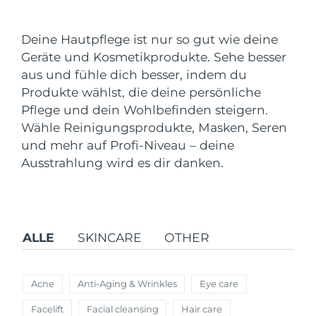
Versandland
Deine Hautpflege ist nur so gut wie deine
Vereinigte Staaten
Erwartete Lieferung
8/11/26
Geräte und Kosmetikprodukte. Sehe besser
FAQ™ Dual LED Panel
aus und fühle dich besser, indem du
Vereinigtes
Erwartete Lieferung
8/10/26
Produkte wählst, die deine persönliche
Königreich
BELIEBT
Pflege und dein Wohlbefinden steigern.
Spanien
Wähle Reinigungsprodukte, Masken, Seren
Erwartete Lieferung
8/10/26
und mehr auf Profi-Niveau – deine
Australien
Erwartete Lieferung
8/13/26
Ausstrahlung wird es dir danken.
Sonderangebote
Bestseller
Frankreich
Erwartete Lieferung
8/10/26
Deutschland
Erwartete Lieferung
8/10/26
ALLE
SKINCARE
OTHER
Kanada
Erwartete Lieferung
8/14/26
Rot-Lichttherapie
Acne
Anti-Aging & Wrinkles
Eye care
Facelift
Facial cleansing
Hair care