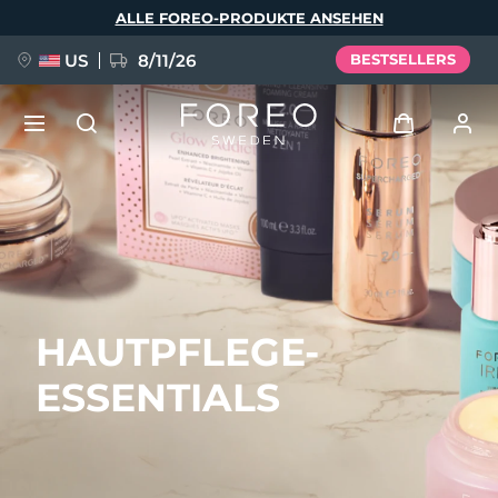
Direkt
ALLE FOREO-PRODUKTE ANSEHEN
zum
Inhalt
US
8/11/26
BESTSELLERS
NEU
Anmelden
Sprache
BREAKING NEWS
Benutzerkonto
English
Deutsch
Español
Meine Geräte
FAQ™ Pure Beauty-Tech Elixir
HAUTPFLEGE-
Français
Italiano
Português
Meine Bestellungen
Polski
Svenska
Русский
ESSENTIALS
Türkçe
简体中文
繁體中文
Meine Adressen
issa™ Teeth Whitening Set
Meine Abonnements