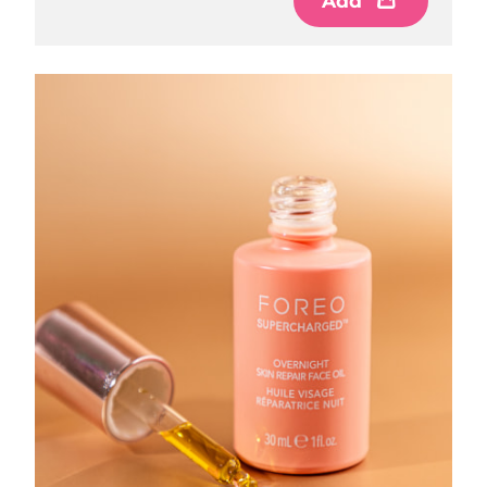
Add
Norwegen
Erwartete Lieferung
8/10/26
Oman
Erwartete Lieferung
8/13/26
Philippinen
Erwartete Lieferung
8/13/26
Polen
Erwartete Lieferung
8/11/26
Portugal
Erwartete Lieferung
8/10/26
Puerto Rico
Erwartete Lieferung
8/12/26
Katar
Erwartete Lieferung
8/11/26
Réunion
Erwartete Lieferung
8/15/26
Rumänien
Erwartete Lieferung
8/10/26
Russland
Erwartete Lieferung
8/18/26