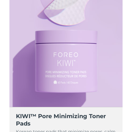
KIWI™ Pore Minimizing Toner
Pads
Korean toner pads that minimize pores, calm