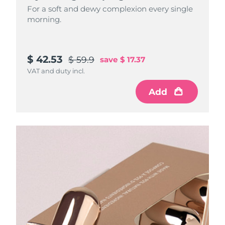
For a soft and dewy complexion every single
morning.
$ 42.53
$ 59.9
save
$ 17.37
VAT and duty incl.
Add