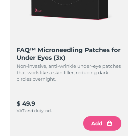
FAQ™ Microneedling Patches for
Under Eyes (3x)
Non-invasive, anti-wrinkle under-eye patches
that work like a skin filler, reducing dark
circles overnight.
$ 49.9
VAT and duty incl.
Add