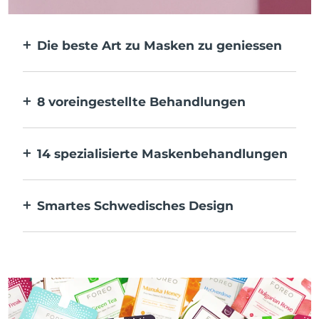
Die beste Art zu Masken zu geniessen
Effektiver als eine Tuchmaske. Und 10x
schneller.
8 voreingestellte Behandlungen
Auf Knopfdruck. Pass sie über die App an
deine Vorlieben an.
14 spezialisierte Maskenbehandlungen
Die perfekte Kombination von
Technologien zur Ergänzung der
Smartes Schwedisches Design
Inhaltsstoffe deiner Maske.
100 % wasserdicht und ultrahygienisch. Bis
zu 50 Minuten Nutzung pro USB-
Aufladung.