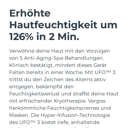
SCHWEDISCHE BEAUTY ROUTINE
Australien
Erwartete Lieferung
১২/৮/২৬
Erhöhte
Österreich
Erwartete Lieferung
৯/৮/২৬
Hautfeuchtigkeit um
Bahrain
Erwartete Lieferung
১০/৮/২৬
126% in 2 Min.
Gesichtsreinigung
Gesichtsstraffung
Belgien
Erwartete Lieferung
৯/৮/২৬
LUNA™ 4 Set
BEAR™ 2 Set
Verwöhne deine Haut mit den Vorzügen
Anti-aging massage
Microcurrent toning
Bermuda
Erwartete Lieferung
১৫/৮/২৬
von 5 Anti-Aging-Spa-Behandlungen.
Klinisch bestätigt, mindert dieses Gerät
Hydratisierung
Mundpflege
Bosnien und
Falten bereits in einer Woche. Mit UFO™ 3
Erwartete Lieferung
১২/৮/২৬
LUNA™ 4 Plus
BEAR™ 2 go
Herzegowina
UFO™ 3 Set
issa™ 4
trittst du den Zeichen des Alterns aktiv
Massage, LED heating
Microcurrent toning on-the-go
FAQ™ ANTI-AGING-BEHANDLUNG
entgegen, bekämpfst den
Deep facial hydration
Hybrid silicone sonic toothbrush
Brunei Darussalam
Erwartete Lieferung
১৪/৮/২৬
Feuchtigkeitsverlust und straffst deine Haut
NEW
mit erfrischender Kryotherapie.
Vergiss
LUNA™ 4 Men
BEAR™ 2 eyes & lips
Bulgarien
Erwartete Lieferung
৯/৮/২৬
UFO™ 3 LED
issa™ 4 plus
herkömmliche Feuchtigkeitscremes und
For men, anti-aging massage
Microcurrent line smoothing device
Near-infrared and red light therapy
Masken. Die Hyper-Infusion-Technologie
Kanada
Smart hybrid silicone sonic toothbrush
Erwartete Lieferung
১৩/৮/২৬
device
Anti-aging
LED-Behandlungen
des UFO™ 3 bietet tiefe, anhaltende