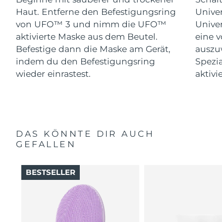
Haut. Entferne den Befestigungsring
Univer
von UFO™ 3 und nimm die UFO™
Univer
aktivierte Maske aus dem Beutel.
eine 
Befestige dann die Maske am Gerät,
auszu
indem du den Befestigungsring
Spezi
wieder einrastest.
aktivi
DAS KÖNNTE DIR AUCH
GEFALLEN
BESTSELLER