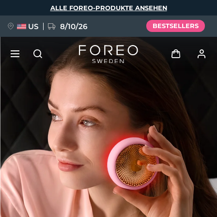
Direkt
ALLE FOREO-PRODUKTE ANSEHEN
zum
Inhalt
US
8/10/26
BESTSELLERS
NEU
Anmelden
Sprache
BREAKING NEWS
Benutzerkonto
English
Deutsch
Español
Meine Geräte
FAQ™ Pure Beauty-Tech Elixir
Français
Italiano
Português
Meine Bestellungen
Polski
Svenska
Русский
Türkçe
简体中文
繁體中文
Meine Adressen
issa™ Teeth Whitening Set
Meine Abonnements