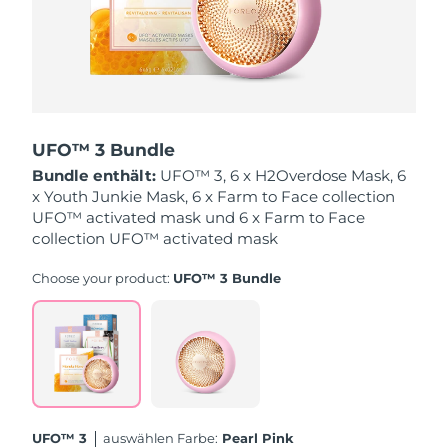
Saudi-Arabien
Erwartete Lieferung
১০/৮/২৬
Singapur
Erwartete Lieferung
১১/৮/২৬
Slowakei
Erwartete Lieferung
৯/৮/২৬
UFO™ 3 Bundle
Slowenien
Erwartete Lieferung
৯/৮/২৬
Bundle enthält:
UFO™ 3, 6 x H2Overdose Mask, 6
x Youth Junkie Mask, 6 x Farm to Face collection
UFO™ activated mask und 6 x Farm to Face
Südafrika
Erwartete Lieferung
১৭/৮/২৬
collection UFO™ activated mask
Südkorea
Erwartete Lieferung
১১/৮/২৬
Choose your product:
UFO™ 3 Bundle
Spanien
Erwartete Lieferung
৯/৮/২৬
Schweden
Erwartete Lieferung
৯/৮/২৬
Schweiz
Erwartete Lieferung
৯/৮/২৬
UFO™ 3
Auswählen Farbe:
Pearl Pink