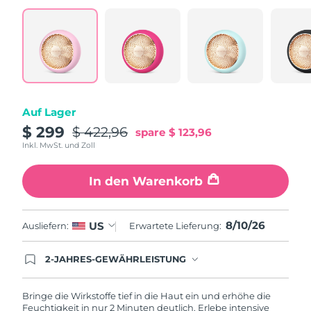
Taiwan
Erwartete Lieferung
১৪/৮/২৬
Thailand
Erwartete Lieferung
১৩/৮/২৬
Türkei
Erwartete Lieferung
১০/৮/২৬
Vereinigte Arabische
Erwartete Lieferung
১০/৮/২৬
Auf Lager
Emirate
$ 299
$ 422,96
spare
$ 123,96
Inkl. MwSt. und Zoll
Vereinigtes
Erwartete Lieferung
৯/৮/২৬
Königreich
In den Warenkorb
Vereinigte Staaten
Erwartete Lieferung
১০/৮/২৬
8/10/26
US
Ausliefern:
Erwartete Lieferung:
Usbekistan
Erwartete Lieferung
১৪/৮/২৬
2-JAHRES-GEWÄHRLEISTUNG
Vietnam
Erwartete Lieferung
১৫/৮/২৬
Mit deiner heutigen Bestellung registriere sich für
deine FOREO-Garantie. Das bedeutet: Falls du
innerhalb eines Jahres ab Kaufdatum Anlass zur
Bringe die Wirkstoffe tief in die Haut ein und erhöhe die
Beanstandung deines FOREO-Produktes haben
Feuchtigkeit in nur 2 Minuten deutlich. Erlebe intensive