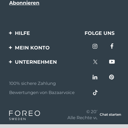
HILFE
FOLGE UNS
Kontaktiere uns
MEIN KONTO
Bestellungen & Versand
Produkt registrieren
UNTERNEHMEN
Garantie & Umtausch
Unterstützung
Über FOREO
Häufig gestellte Fragen
100% sichere Zahlung
Partnerprogramm
Batterie-informationen
Bewertungen von Bazaarvoice
Partner Nachrichten
MYSA
© 2026 FOREO
Chat starten
Einzelhändler
Alle Rechte vorbehalten