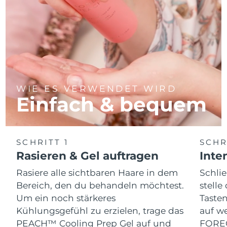
WIE ES VERWENDET WIRD
Einfach & bequem
SCHRITT 1
SCHR
Rasieren & Gel auftragen
Inte
Rasiere alle sichtbaren Haare in dem
Schli
Bereich, den du behandeln möchtest.
stelle
Um ein noch stärkeres
Tasten
Kühlungsgefühl zu erzielen, trage das
auf we
PEACH™ Cooling Prep Gel auf und
FOREO