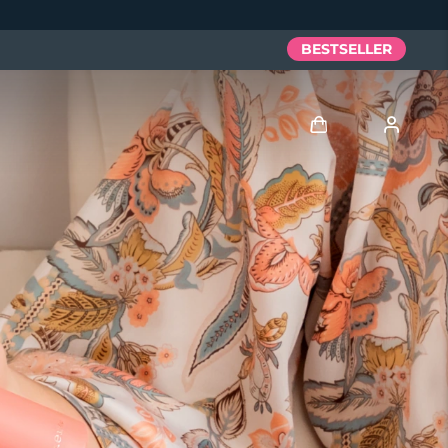
BESTSELLER
Accedi
Profilo utente
I miei dispositivi
I miei ordini
I miei indirizzi
I miei abbonamenti