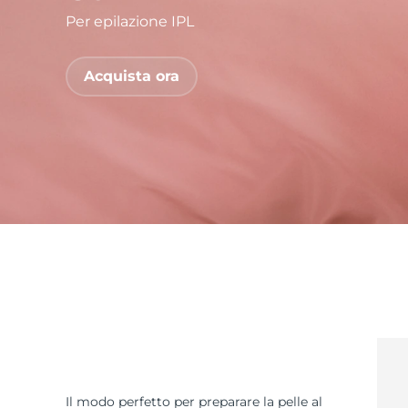
Per epilazione IPL
issa™ Teeth Whitening Set
Acquista ora
FAQ™ Dual LED Panel
POPOLARE
Offerte speciali
Bestseller
Il modo perfetto per preparare la pelle al