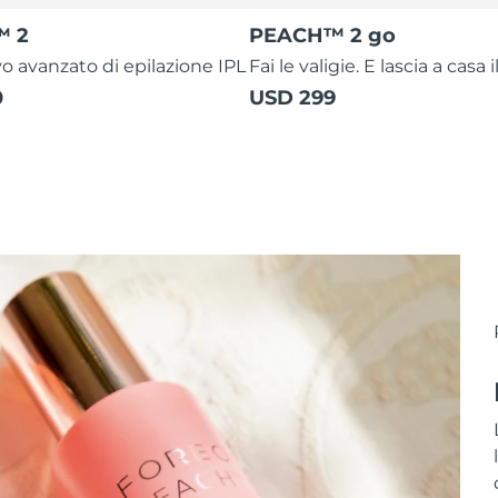
™ 2
PEACH™ 2 go
vo avanzato di epilazione IPL
Fai le valigie. E lascia a casa i
0
USD 299