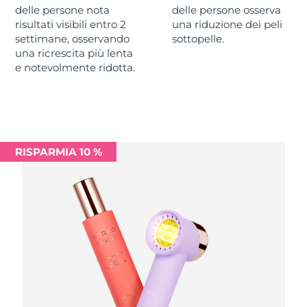
delle persone nota
delle persone osserva
risultati visibili entro 2
una riduzione dei peli
RAS di Macao
Consegna stimata
8/11/26
settimane, osservando
sottopelle.
una ricrescita più lenta
Malaysia
Consegna stimata
8/12/26
e notevolmente ridotta.
Malta
Consegna stimata
8/9/26
Messico
Consegna stimata
8/13/26
RISPARMIA 10 %
Monaco
Consegna stimata
8/10/26
Paesi Bassi
Consegna stimata
8/9/26
Nuova Zelanda
Consegna stimata
8/9/26
Norvegia
Consegna stimata
8/9/26
Oman
Consegna stimata
8/12/26