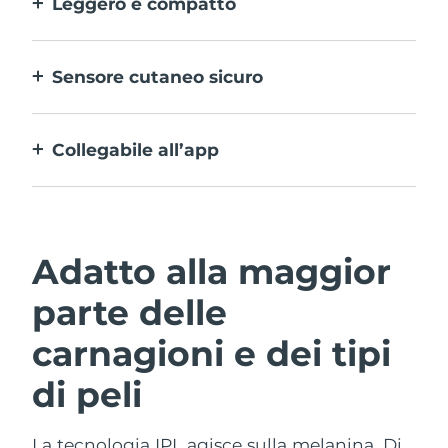
Leggero e compatto
Progettato per offrire una fantastica
epilazione IPL anche fuori casa. Dove e
Sensore cutaneo sicuro
quando vuoi.
Attiva l’IPL soltanto quando la finestra di
trattamento è a contatto con la pelle.
Collegabile all’app
Con guida all’uso, avvisi sui trattamenti e
altre impostazioni.
Adatto alla maggior
parte delle
carnagioni e dei tipi
di peli
La tecnologia IPL agisce sulla melanina. Di