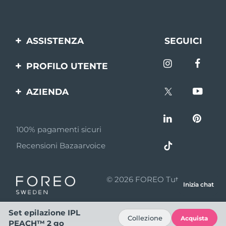
ASSISTENZA
SEGUICI
Contattaci
PROFILO UTENTE
Ordini e spedizioni
Registrazione del
AZIENDA
prodotto
Garanzia e resi
FOREO
Aiuto
FAQ
100% pagamenti sicuri
Affiliazione
Informazioni sulla
Recensioni Bazaarvoice
batteria
Notizie di affiliazione
MYSA
© 2026 FOREO Tutti i diritti
Inizia chat
Rivenditori
riservati
Termini di Utilizzo
Set epilazione IPL
Collezione
Acquista
PEACH™ 2 go