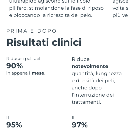
Advanced pore care essentials
ultrarapido agiscono sul follicolo
agisce
For healthy hair
18% PAP
Israele
Consegna stimata
8/13/26
pilifero, stimolandone la fase di riposo
volta 
Cosmetici
Uomini
e bloccando la ricrescita del pelo.
più ve
Italia
Consegna stimata
8/9/26
PRIMA E DOPO
Giappone
Consegna stimata
8/12/26
Risultati clinici
Vedi tutto
Jersey
Consegna stimata
8/14/26
Riduce i peli del
Riduce
Kazakistan
Consegna stimata
8/11/26
90%
notevolmente
APP FOREO
in appena
1 mese
.
quantità, lunghezza
Kuwait
Consegna stimata
8/9/26
CHI SIAMO
e densità dei peli,
Lettonia
anche dopo
Consegna stimata
8/9/26
l’interruzione dei
Libano
Consegna stimata
8/10/26
trattamenti.
Lituania
Consegna stimata
8/9/26
Il
Il
95%
97%
Lussemburgo
Consegna stimata
8/9/26