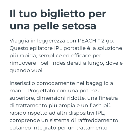
ROUTINE BEAUTY SVEDESI
Austria
Consegna stimata
8/9/26
Il tuo biglietto per
una pelle setosa
Bahrein
Consegna stimata
8/10/26
Detersione viso
Lifting viso
Belgio
Consegna stimata
8/9/26
Viaggia in leggerezza con PEACH
2 go.
TM
LUNA™ 4 pacchetto
BEAR™ 2 pacchetto
Questo epilatore IPL portatile è la soluzione
Bermuda
Consegna stimata
8/15/26
Anti-aging massage
Microcurrent toning
più rapida, semplice ed efficace per
rimuovere i peli indesiderati a lungo, dove e
Bosnia ed
Consegna stimata
8/12/26
quando vuoi.
Idratazione
Igiene orale
Erzegovina
LUNA™ 4 Plus
BEAR™ 2 go
UFO™ 3 pacchetto
issa™ 4
Inseriscilo comodamente nel bagaglio a
Massage, LED heating
Microcurrent toning on-the-go
Brunei
Consegna stimata
8/14/26
TRATTAMENTI ANTI-AGE FAQ™
Deep facial hydration
Hybrid silicone sonic toothbrush
mano. Progettato con una potenza
superiore, dimensioni ridotte, una finestra
Bulgaria
Consegna stimata
8/9/26
NEW
di trattamento più ampia e un flash più
LUNA™ 4 Men
BEAR™ 2 eyes & lips
UFO™ 3 LED
issa™ 4 plus
rapido rispetto ad altri dispositivi IPL,
Canada
For men, anti-aging massage
Microcurrent line smoothing device
Consegna stimata
8/13/26
Near-infrared and red light therapy
comprende un sistema di raffreddamento
Smart hybrid silicone sonic toothbrush
device
Anti-age
Trattamenti LED
Cile
cutaneo integrato per un trattamento
Consegna stimata
8/13/26