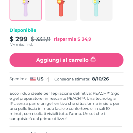
Slovacchia
Consegna stimata
8/9/26
Slovenia
Consegna stimata
8/9/26
Disponibile
$ 299
$ 333,9
risparmia
$ 34,9
Sudafrica
Consegna stimata
8/17/26
IVA e dazi incl.
Corea del Sud
Consegna stimata
8/11/26
Aggiungi al carrello
Spagna
Consegna stimata
8/9/26
8/10/26
US
Spedire a:
Consegna stimata:
Svezia
Consegna stimata
8/9/26
Ecco il duo ideale per l’epilazione definitiva: PEACH™ 2 go
Svizzera
Consegna stimata
8/9/26
e gel preparatore rinfrescante PEACH™. Una tecnologia
IPL senza pari e un gel lenitivo che si trasforma in siero per
una pelle liscia in modo facile e confortevole, in soli 10
Taiwan
Consegna stimata
8/14/26
minuti, con risultati visibili tutto l'anno. Un set che ti
conquisterà dal primo utilizzo!
Thailandia
Consegna stimata
8/13/26