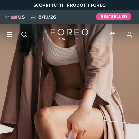
Salta
SCOPRI TUTTI I PRODOTTI FOREO
al
contenuto
principale
US
8/10/26
BESTSELLER
NUOVO
Accedi
Lingua
BREAKING NEWS
Profilo utente
English
Deutsch
Español
I miei dispositivi
FAQ™ Pure Beauty-Tech Elixir
Français
Italiano
Português
I miei ordini
Polski
Svenska
Русский
Türkçe
简体中文
繁體中文
I miei indirizzi
issa™ Teeth Whitening Set
I miei abbonamenti