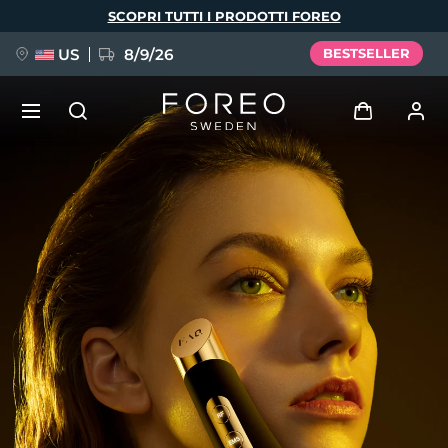
Salta
SCOPRI TUTTI I PRODOTTI FOREO
al
contenuto
principale
US
8/9/26
BESTSELLER
NUOVO
Accedi
Lingua
BREAKING NEWS
Profilo utente
English
Deutsch
Español
I miei dispositivi
FAQ™ Pure Beauty-Tech Elixir
Français
Italiano
Português
I miei ordini
Polski
Svenska
Русский
Türkçe
简体中文
繁體中文
I miei indirizzi
issa™ Teeth Whitening Set
I miei abbonamenti