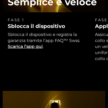
Semplice e veloce
FASE 1
FASE
Sblocca il dispositivo
Appl
Sblocca il dispositivo e registra la
Assicu
garanzia tramite l’app FAQ™ Swss.
collo 
Scarica l’app qui
.
un vel
unifor
collo 