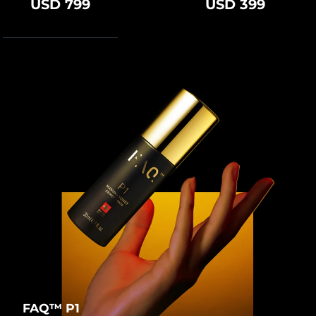
USD 799
USD 399
Turchia
Consegna stimata
8/9/26
Emirati Arabi Uniti
Consegna stimata
8/9/26
Regno Unito
Consegna stimata
8/8/26
Stati Uniti
Consegna stimata
8/9/26
Uzbekistan
Consegna stimata
8/13/26
Vietnam
Consegna stimata
8/14/26
FAQ™ P1