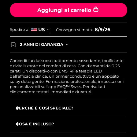
Filippine
Consegna stimata
8/11/26
Aggiungi al carrello
Polonia
Consegna stimata
8/9/26
8/9/26
US
Spedire a:
Consegna stimata:
Portogallo
Consegna stimata
8/8/26
2 ANNI DI GARANZIA
Portorico
Consegna stimata
8/10/26
Gli ordini registrati oggi avranno una copertura
completa della garanzia FOREO. Questo significa
che, in caso di difetti nei primi 2 anni dalla data di
Concediti un lussuoso trattamento rassodante, tonificante
Qatar
Consegna stimata
8/9/26
acquisto, FOREO sostituirà il tuo prodotto
e rivitalizzante nel comfort di casa. Con diamanti da 0,25
gratuitamente.
carati. Un dispositivo con EMS, RF e terapia LED
dall’efficacia clinica, un primer conduttivo e un apposito
Riunione
Consegna stimata
8/13/26
spray detergente. Formazione professionale, impostazioni
personalizzabili sull’app FAQ™ Swiss. Per risultati
clinicamente testati, immediati e duraturi.
Romania
Consegna stimata
8/8/26
Russia
Consegna stimata
8/16/26
PERCHÉ È COSÌ SPECIALE?
Riduce le rughe del viso di oltre il 12% dal primo utilizzo
Arabia Saudita
Consegna stimata
8/9/26
con un’efficacia clinicamente testata
COSA È INCLUSO?
Uniforma l’incarnato e illumina la pelle dal primo utilizzo
FAQ™ 103 Diamond
Singapore
Consegna stimata
8/10/26
con un’efficacia clinicamente testata