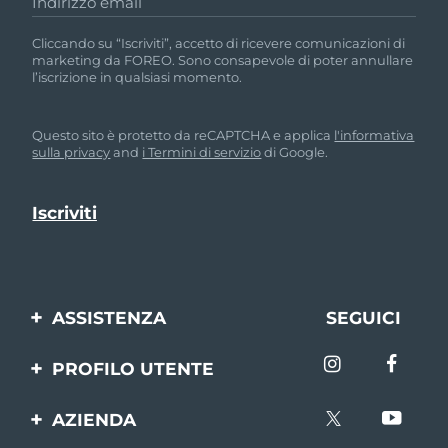
Indirizzo email
Cliccando su “Iscriviti”, accetto di ricevere comunicazioni di
marketing da FOREO. Sono consapevole di poter annullare
l’iscrizione in qualsiasi momento.
Questo sito è protetto da reCAPTCHA e applica
l'informativa
sulla privacy
and
i Termini di servizio
di Google.
ASSISTENZA
SEGUICI
Contattaci
PROFILO UTENTE
Ordini e spedizioni
Registrazione del
AZIENDA
prodotto
Garanzia e resi