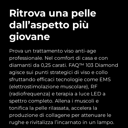
ROUTINE BEAUTY SVEDESI
Austria
Consegna stimata
8/8/26
Ritrova una pelle
dall’aspetto più
Bahrein
Consegna stimata
8/9/26
giovane
Detersione viso
Lifting viso
Belgio
Consegna stimata
8/8/26
LUNA™ 4 pacchetto
BEAR™ 2 pacchetto
Bermuda
Consegna stimata
8/14/26
Prova un trattamento viso anti-age
Anti-aging massage
Microcurrent toning
professionale. Nel comfort di casa e con
Bosnia ed
diamanti da 0,25 carati. FAQ™ 103 Diamond
Consegna stimata
8/11/26
Idratazione
Igiene orale
Erzegovina
agisce sui punti strategici di viso e collo
LUNA™ 4 Plus
BEAR™ 2 go
UFO™ 3 pacchetto
issa™ 4
sfruttando efficaci tecnologie come EMS
Massage, LED heating
Microcurrent toning on-the-go
Brunei
Consegna stimata
8/13/26
TRATTAMENTI ANTI-AGE FAQ™
(elettrostimolazione muscolare), RF
Deep facial hydration
Hybrid silicone sonic toothbrush
(radiofrequenza) e terapia a luce LED a
Bulgaria
Consegna stimata
8/8/26
NEW
spettro completo. Allena i muscoli e
LUNA™ 4 Men
BEAR™ 2 eyes & lips
UFO™ 3 LED
issa™ 4 plus
tonifica la pelle rilassata, accelera la
Canada
For men, anti-aging massage
Microcurrent line smoothing device
Consegna stimata
8/12/26
Near-infrared and red light therapy
produzione di collagene per attenuare le
Smart hybrid silicone sonic toothbrush
device
Anti-age
Trattamenti LED
rughe e rivitalizza l’incarnato in un lampo.
Cile
Consegna stimata
8/12/26