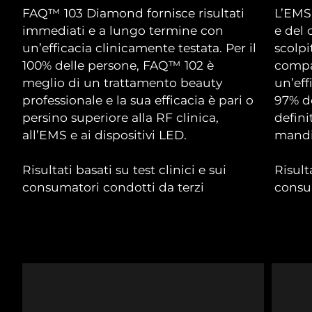
Advanced pore care essentials
For healthy hair
FAQ™ 103 Diamond fornisce risultati
L’EMS 
18% PAP
Israele
Consegna stimata
8/12/26
Cosmetici
Uomini
immediati e a lungo termine con
e del 
un’efficacia clinicamente testata. Per il
scolp
Italia
Consegna stimata
8/8/26
100% delle persone, FAQ™ 102 è
compa
meglio di un trattamento beauty
un’eff
Giappone
Consegna stimata
8/11/26
professionale e la sua efficacia è pari o
97% de
Vedi tutto
Jersey
Consegna stimata
8/13/26
persino superiore alla RF clinica,
defini
all’EMS e ai dispositivi LED.
mandib
Kazakistan
Consegna stimata
8/10/26
APP FOREO
Risultati basati su test clinici e sui
Risulta
Kuwait
Consegna stimata
8/8/26
consumatori condotti da terzi
consum
CHI SIAMO
Lettonia
Consegna stimata
8/8/26
Libano
Consegna stimata
8/9/26
Lituania
Consegna stimata
8/8/26
Lussemburgo
Consegna stimata
8/8/26