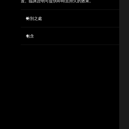
置。臨床證明可提供即時且持久的效果。
特別之處
首次使用可減少 12% 以上的面部皺紋
包含
首次使用明顯均勻膚色並顯著提亮膚色
首次使用皮膚的水分含量增加 45%
FAQ™ 103 Diamond
肌膚緊緻度顯著提升
FAQ™ P1 30ml
顯著縮小毛孔，增加皮膚光滑度
FAQ™ Silicone Cleaning Spray 60ml
100% 的用戶反饋效果等同於/優於臨床美容治療
USB 充電線
與 FAQ™ P1 麥盧卡蜂蜜肌底液一起使用，可確保使用
底座
安全和使用效果。
旅行袋
清潔布
FAQ™ 100 系列宣传页
快速操作指南
基本操作手冊
2年質保