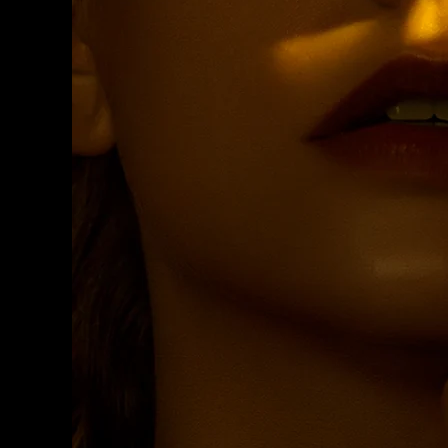
脫毛
FAQ™護膚品
身體護理
FAQ™護膚品
FAQ™產品
FAQ™ skincare
All FAQ™ skincare
All FAQ™ skincare
PEACH™ 2 Pro Max
BEAR™ 2 body
All hair treatments
All FAQ™ skincare
Professional IPL hair removal device
Microcurrent body toning
FAQ™產品
FAQ™產品
痘肌護理
FAQ™ products
眼部護理
All anti-aging treatments
All LED treatments
PEACH™ 2
LUNA™ 4 body
All toning treatments
ESPADA™ 2 plus
BEAR™ 2 eyes & lips
IPL hair removal
Massaging body brush
Recurring acne LED therapy
Microcurrent line smoothing device
PEACH™ 2 go
SUPERCHARGED™ serum
護發
毛孔護理
ESPADA™ 2
IRIS™ 2
Travel-friendly IPL hair removal
Firming body serum
LUNA™ 4 hair
KIWI™ derma
Acne treatment device
Rejuvenating eye massager
NEW
2-in-1 LED scalp massager
Diamond microdermabrasion .
PEACH™ Cooling Prep Gel
ESPADA™ Blemish Solution
眼部護膚
牙齒美白
Cooling IPL hair removal gel
FLIP™ play advanced
KIWI™
Concentrated acne gel
Advanced eye care treatment
issa™ Teeth Whitening Set
LED light hairbrush
Blackhead remover
Dual LED + sonic device & 18% PAP gel
更多的
ESPADA™ 設備
眼部護理設備
LUNA™ Dual-Peptide Scalp