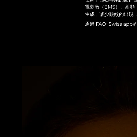
紅光療法
電刺激（EMS）、射頻
生成，减少皺紋的出現
通過 FAQ
Swiss 
™
瑞典美膚護理
面部清潔
緊致提拉
LUNA™ 4 套裝
BEAR™ 2 套裝
Anti-aging massage
Microcurrent toning
補水保濕
口腔護理
LUNA™ 4 Plus
BEAR™ 2 go
UFO™ 3 套裝
issa™ 4
Massage, LED heating
Microcurrent toning on-the-go
Deep facial hydration
Hybrid silicone sonic toothbrush
FAQ™ 抗老護理
LUNA™ 4 Men
BEAR™ 2 eyes & lips
NEW
UFO™ 3 LED
issa™ 4 plus
For men, anti-aging massage
Microcurrent line smoothing device