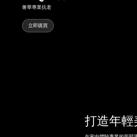
奢華專業抗老
issa™ Teeth Whitening Set
立即購買
FAQ™ Dual LED Panel
熱門產品
特別優惠
暢銷產品
打造年輕
在家中體驗專業的面部護理