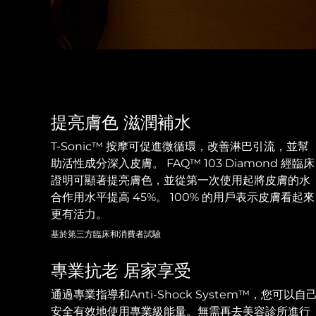
KIWI™ 皮肤护理
All acne treatment devices
All revitalizing eye massagers
Serum
issa™ Teeth Whitening Gel
Advanced pore care essentials
For healthy hair
18% PAP
護膚品
男士
提亮膚色 滋潤補水
全部購買
T-Sonic™ 按摩可促進微循環，改善淋巴引流，並幫
助活性成分深入皮膚。 FAQ™ 103 Diamond 經臨床
證明可顯著提亮膚色，並從第一次使用起將皮膚的水
合作用水平提高 45%。 100% 的用戶表示皮膚看起來
FOREO APP
更有活力。
關於我們
基於第三方臨床和消費者試驗
專業抗老 居家享受
通過專業指導和Anti-Shock System™，您可以自
安全有效地使用專業級能量。無需再去美容診所進行