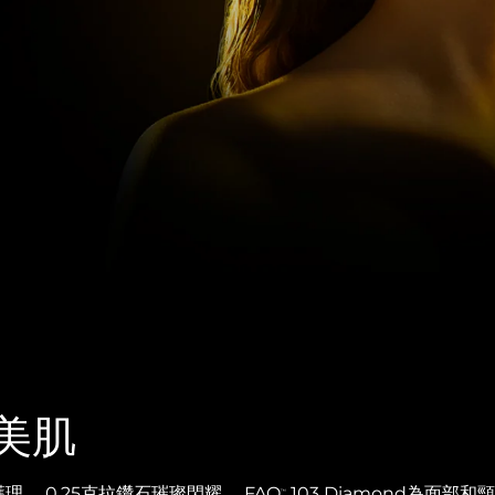
美肌
。 0.25克拉鑽石璀璨閃耀。 FAQ
103 Diamond為面部
™