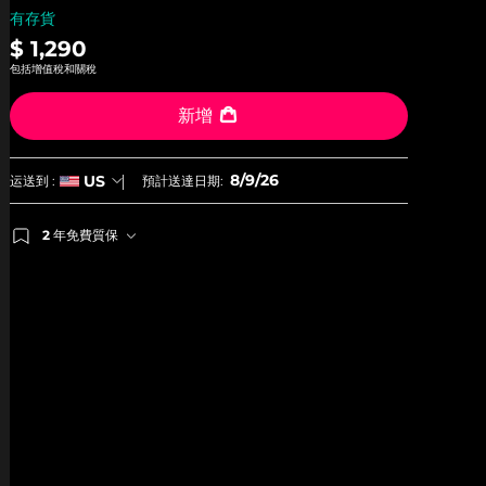
有存貨
$ 1,290
包括增值稅和關稅
新增
8/9/26
US
运送到 :
預計送達日期:
2 年免費質保
如果您在2年質保期內發現任何非人為品質問題，FOREO
將免費為您更換產品。