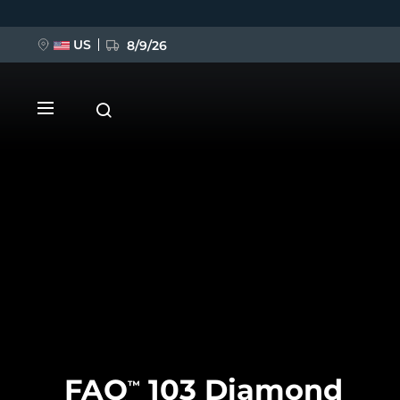
移
至
主
內
US
8/9/26
容
新品
BREAKING NEWS
FAQ™ Pure Beauty-Tech Elixir
FAQ
103 Diamond
™