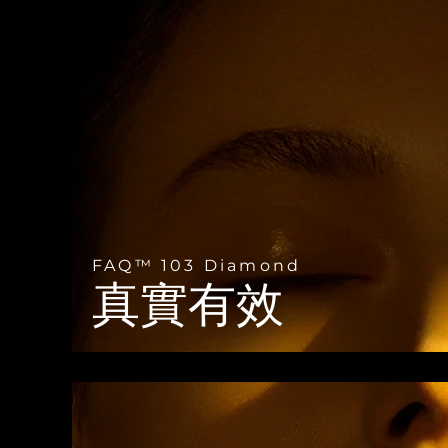
Near-infrared and red light therapy device
Smart hybrid silicone sonic toothbrush
抗老
LED 護理
LUNA™ 4 mini
面部提拉護理
FAQ™ 101
FAQ™ 201
UFO™ 3 mini
issa™ 4 smile
For young skin, T-zone
Premium anti-aging skincare
NEW
Clinical anti-aging
LED mask
Red light therapy device for young skin
Hybrid silicone sonic toothbrush
生髮
LUNA™ 4 go
BEAR™ 設備
肌膚年輕化
FAQ™ 102
FAQ™ 202
UFO™ 3 go
issa™ 4 baby
For travel or gym bag
All premium facelift devices
FAQ™ 301
FAQ™ 501
Advanced clinical anti-aging
LED mask
Portable red light therapy
For ages 0-3
NEW
LED hair strengthening scalp massager
Full-Spectrum Red Light Therapy
LUNA™護膚
FAQ™ 103 Diamond
FAQ™ 103
FAQ™ 211
保健品
面膜
issa™ Teeth Whitening Set
Premium cleansers & balm
真實有效
FAQ™ Scalp Serum
FAQ™ 502
Luxurious clinical anti-aging set
Anti-aging neck & décolleté LED mask
Rejuvenation & hydration
Dual LED + sonic device & 18% PAP gel
Scalp recovery probiotic serum
Full-Spectrum Red Light Therapy
LUNA™ 設備
專業治療
FAQ™ P1 Primer
FAQ™ 221
UFO™ 設備
ISSA™ 設備
All facial cleansing devices
FAQ™護膚品
Manuka honey primer
Anti-aging LED hand mask
FAQ™ Red Light Serum
All deep facial hydration devices
All silicone sonic toothbrushes
All FAQ™ skincare