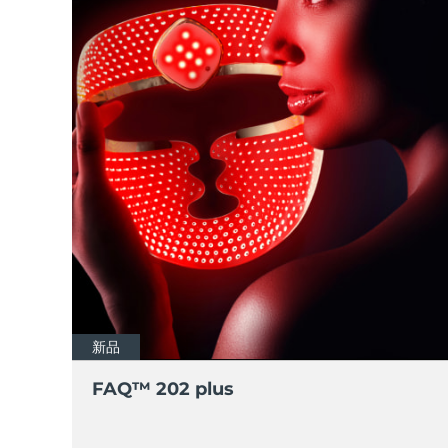
脫毛
FAQ™護膚品
身體護理
FAQ™護膚品
FAQ™產品
FAQ™ skincare
All FAQ™ skincare
All FAQ™ skincare
PEACH™ 2 Pro Max
BEAR™ 2 body
All hair treatments
All FAQ™ skincare
Professional IPL hair removal device
Microcurrent body toning
FAQ™產品
FAQ™產品
痘肌護理
FAQ™ products
眼部護理
All anti-aging treatments
All LED treatments
PEACH™ 2
LUNA™ 4 body
All toning treatments
ESPADA™ 2 plus
BEAR™ 2 eyes & lips
IPL hair removal
Massaging body brush
Recurring acne LED therapy
Microcurrent line smoothing device
PEACH™ 2 go
SUPERCHARGED™ serum
護發
毛孔護理
ESPADA™ 2
IRIS™ 2
Travel-friendly IPL hair removal
Firming body serum
LUNA™ 4 hair
KIWI™ derma
Acne treatment device
Rejuvenating eye massager
NEW
2-in-1 LED scalp massager
Diamond microdermabrasion .
PEACH™ Cooling Prep Gel
ESPADA™ Blemish Solution
眼部護膚
牙齒美白
Cooling IPL hair removal gel
新品
FLIP™ play advanced
KIWI™
Concentrated acne gel
Advanced eye care treatment
issa™ Teeth Whitening Set
LED light hairbrush
Blackhead remover
FAQ™ 202 plus
Dual LED + sonic device & 18% PAP gel
更多的
ESPADA™ 設備
眼部護理設備
LUNA™ Dual-Peptide Scalp