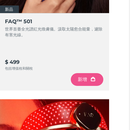
新品
FAQ™ 501
世界首臺全光譜紅光煥膚儀。汲取太陽愈合能量，濾除
有害光線。
$ 499
包括增值稅和關稅
新增