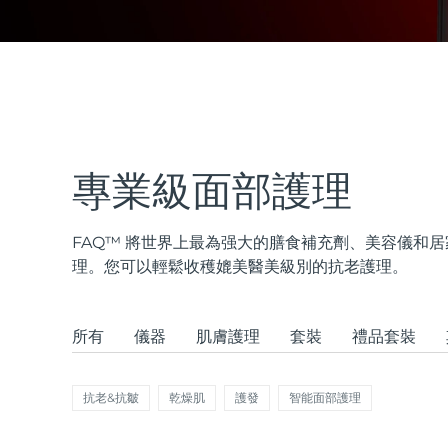
issa™ Teeth Whitening Set
FAQ™ Dual LED Panel
專業級面部護理
FAQ™ 將世界上最為强大的膳食補充劑、美容儀和
熱門產品
理。您可以輕鬆收穫媲美醫美級別的抗老護理。
所有
儀器
肌膚護理
套裝
禮品套裝
特別優惠
暢銷產品
抗老&抗皺
乾燥肌
護發
智能面部護理