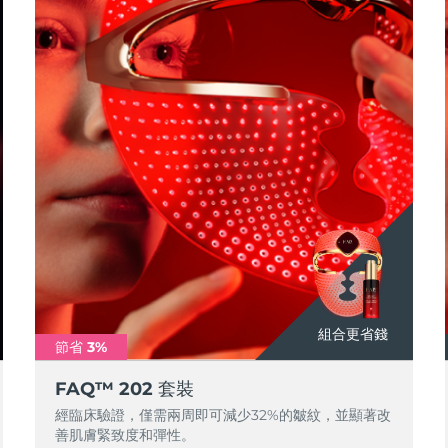
組合更省錢
節省 3%
FAQ™ 202 套裝
經臨床驗證，僅需兩周即可減少32%的皺紋，並顯著改
善肌膚緊致度和彈性。