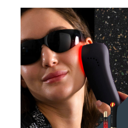
紅光療法
瑞典美膚護理
面部清潔
緊致提拉
LUNA™ 4 套裝
BEAR™ 2 套裝
Anti-aging massage
Microcurrent toning
補水保濕
口腔護理
LUNA™ 4 Plus
BEAR™ 2 go
UFO™ 3 套裝
issa™ 4
Massage, LED heating
Microcurrent toning on-the-go
Deep facial hydration
Hybrid silicone sonic toothbrush
FAQ™ 抗老護理
LUNA™ 4 Men
BEAR™ 2 eyes & lips
NEW
UFO™ 3 LED
issa™ 4 plus
For men, anti-aging massage
Microcurrent line smoothing device