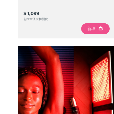
KIWI™ 皮肤护理
All acne treatment devices
All revitalizing eye massagers
Serum
issa™ Teeth Whitening Gel
Advanced pore care essentials
For healthy hair
18% PAP
$ 1,099
護膚品
男士
包括增值稅和關稅
新增
全部購買
FOREO APP
關於我們