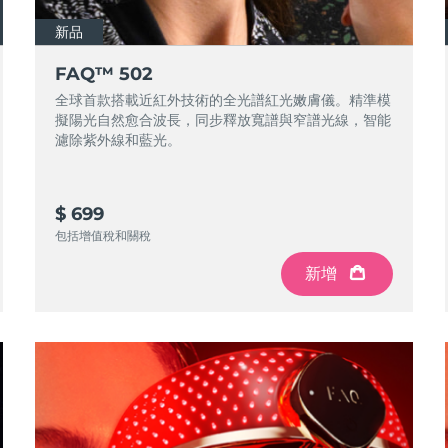
新品
FAQ™ 502
全球首款搭載近紅外技術的全光譜紅光嫩膚儀。精準模
擬陽光自然愈合波長，同步釋放寬譜與窄譜光線，智能
濾除紫外線和藍光。
$ 699
包括增值稅和關稅
新增