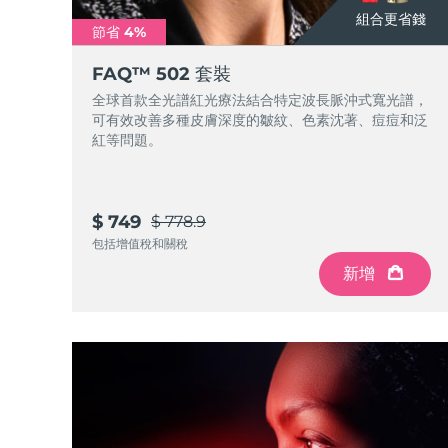
Near-infrared and red light therapy device
Smart hybrid silicone sonic toothbrush
組合更省錢
節省 4%
抗老
LED 護理
LUNA™ 4 mini
面部提拉護理
FAQ™ 502 套裝
FAQ™ 101
FAQ™ 201
UFO™ 3 mini
issa™ 4 smile
For young skin, T-zone
Premium anti-aging skincare
NEW
全球首款全光譜紅光療法結合特定波長脈沖式寬光譜，
Clinical anti-aging
LED mask
Red light therapy device for young skin
Hybrid silicone sonic toothbrush
可有效改善多種皮膚深度的皺紋、色素沈著、痘痘和泛
紅等問題。
生髮
LUNA™ 4 go
BEAR™ 設備
肌膚年輕化
FAQ™ 102
FAQ™ 202
UFO™ 3 go
issa™ 4 baby
For travel or gym bag
All premium facelift devices
FAQ™ 301
FAQ™ 501
Advanced clinical anti-aging
LED mask
Portable red light therapy
For ages 0-3
NEW
LED hair strengthening scalp massager
Full-Spectrum Red Light Therapy
$ 749
$ 778.9
包括增值稅和關稅
LUNA™護膚
FAQ™ 103
FAQ™ 211
保健品
面膜
issa™ Teeth Whitening Set
新增
Premium cleansers & balm
FAQ™ Scalp Serum
FAQ™ 502
Luxurious clinical anti-aging set
Anti-aging neck & décolleté LED mask
Rejuvenation & hydration
Dual LED + sonic device & 18% PAP gel
Scalp recovery probiotic serum
Full-Spectrum Red Light Therapy
LUNA™ 設備
專業治療
FAQ™ P1 Primer
FAQ™ 221
UFO™ 設備
ISSA™ 設備
All facial cleansing devices
FAQ™護膚品
Manuka honey primer
Anti-aging LED hand mask
FAQ™ Red Light Serum
All deep facial hydration devices
All silicone sonic toothbrushes
All FAQ™ skincare