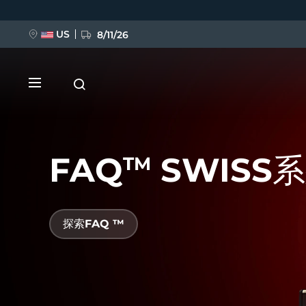
移
至
主
內
US
8/11/26
容
FAQ
SWISS
TM
新品
探索FAQ ™
BREAKING NEWS
FAQ™ Pure Beauty-Tech Elixir