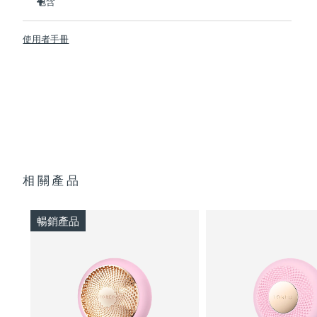
包含
提供嫩膚面膜護理、近紅外深層組織熱療、LED彩光和脈動按
摩功能。
UFO ™ 3 LED
阿拉伯聯合大公國
預計送達日期
8/11/26
提供即時持久的保濕效果。
使用者手冊
USB充電線
比普通片狀面膜更有效，速度快10倍，提供即時持久的保濕效
英國
快速操作指南
預計送達日期
8/10/26
果。
基本操作手册
有助於活性成分深層吸收發揮最大功效。
美國
預計送達日期
8/11/26
2年質保 (西班牙、葡萄牙、瑞典：3年質保)
搭配UFO ™ activated masks或者FOREO sheet masks使
用。 可通過app享受專業護理。
烏茲別克
預計送達日期
8/15/26
越南
預計送達日期
8/16/26
相關產品
暢銷產品