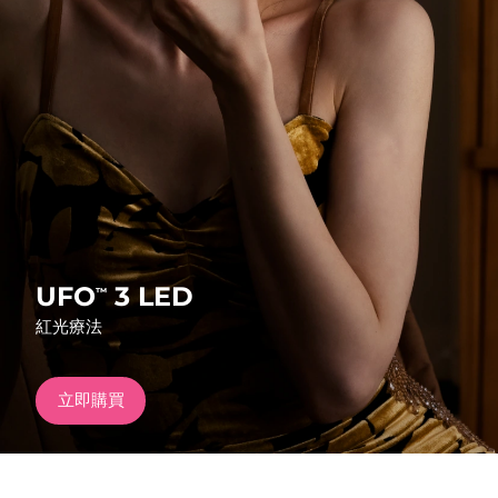
發貨國家
美國
預計送達日期
8/11/26
FAQ™ Dual LED Panel
英國
預計送達日期
8/10/26
熱門產品
西班牙
預計送達日期
8/10/26
澳洲
預計送達日期
8/13/26
法國
預計送達日期
8/10/26
UFO
3 LED
™
特別優惠
暢銷產品
紅光療法
德國
預計送達日期
8/10/26
加拿大
預計送達日期
8/14/26
立即購買
紅光療法
澳洲
預計送達日期
8/13/26