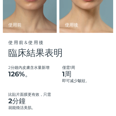
中國澳門特別行政區
預計送達日期
8/12/26
馬來西亞
預計送達日期
8/13/26
使用前
使用後
馬爾他
預計送達日期
8/10/26
使用前&使用後
墨西哥
預計送達日期
8/14/26
臨床結果表明
摩納哥
預計送達日期
8/11/26
荷蘭
2分鐘內皮膚含水量新增
僅需1周
預計送達日期
8/10/26
126%。
1周
紐西蘭
預計送達日期
8/10/26
即可减少皺紋。
挪威
預計送達日期
8/10/26
比貼片面膜更有效，只需
2分鐘
阿曼
預計送達日期
8/13/26
就能煥活美肌。
菲律賓
預計送達日期
8/13/26