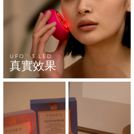
FAQ™ 101
FAQ™ 201
中國
LUNA™ 4 mini
面部提拉護理
預計送達日期
8/10/26
NEW
issa™ 4 smile
UFO™ 3 mini
Clinical anti-aging
LED mask
For young skin, T-zone
Premium anti-aging skincare
哥倫比亞
預計送達日期
8/14/26
Hybrid silicone sonic toothbrush
Red light therapy device for young skin
生髮
肌膚年輕化
克羅埃西亞
預計送達日期
8/10/26
FAQ™ 102
FAQ™ 202
LUNA™ 4 go
BEAR™ 設備
FAQ™ 301
FAQ™ 501
issa™ 4 baby
UFO™ 3 go
Advanced clinical anti-aging
LED mask
For travel or gym bag
All premium facelift devices
NEW
賽普勒斯
預計送達日期
8/11/26
LED hair strengthening scalp massager
Full-Spectrum Red Light Therapy
For ages 0-3
Portable red light therapy
UFO
3 LED
TM
捷克
預計送達日期
8/10/26
真實效果
FAQ™ 103
FAQ™ 211
LUNA™護膚
保健品
FAQ™ Scalp Serum
FAQ™ 502
issa™ Teeth Whitening Set
面膜
Luxurious clinical anti-aging set
Anti-aging neck & décolleté LED mask
Premium cleansers & balm
丹麥
預計送達日期
8/10/26
Scalp recovery probiotic serum
Full-Spectrum Red Light Therapy
Dual LED + sonic device & 18% PAP gel
Rejuvenation & hydration
專業治療
愛沙尼亞
預計送達日期
8/10/26
FAQ™ P1 Primer
FAQ™ 221
LUNA™ 設備
FAQ™護膚品
ISSA™ 設備
UFO™ 設備
Manuka honey primer
Anti-aging LED hand mask
芬蘭
FAQ™ Red Light Serum
預計送達日期
8/10/26
All facial cleansing devices
All FAQ™ skincare
All silicone sonic toothbrushes
All deep facial hydration devices
法國
預計送達日期
8/10/26
脫毛
身體護理
FAQ™護膚品
FAQ™護膚品
PEACH™ 2 Pro Max
BEAR™ 2 body
FAQ™產品
FAQ™ skincare
法屬玻里尼西亞
預計送達日期
8/14/26
All FAQ™ skincare
All FAQ™ skincare