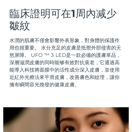
瑞典美膚護理
奧地利
預計送達日期
8/10/26
臨床證明可在1周內减少
皺紋
巴林
預計送達日期
8/11/26
面部清潔
緊致提拉
比利時
預計送達日期
8/10/26
水潤的肌膚不僅會影響外表形象，對身體的保護作
LUNA™ 4 套裝
BEAR™ 2 套裝
用也很重要。 水分充足的皮膚是抵禦外部侵害的天
百慕達
預計送達日期
8/16/26
Anti-aging massage
Microcurrent toning
然屏障。
UFO ™ 3 LED是一款必備的護膚單品，
深層滋潤皮膚的同時能够有效對抗衰老，它通過高
波士尼亞與赫塞哥維納
預計送達日期
8/13/26
能導入科技將面膜中的活性成分深入皮膚，並使用
補水保濕
口腔護理
LUNA™ 4 Plus
BEAR™ 2 go
近紅外光療法來平滑皮膚，改善膚色和紋理，讓你
汶萊
預計送達日期
8/15/26
UFO™ 3 套裝
issa™ 4
Massage, LED heating
Microcurrent toning on-the-go
擁有瞬間容光煥發的健康皮膚。
FAQ™ 抗老護理
Deep facial hydration
Hybrid silicone sonic toothbrush
保加利亞
預計送達日期
8/10/26
NEW
LUNA™ 4 Men
BEAR™ 2 eyes & lips
加拿大
預計送達日期
8/14/26
UFO™ 3 LED
issa™ 4 plus
For men, anti-aging massage
Microcurrent line smoothing device
Near-infrared and red light therapy
Smart hybrid silicone sonic toothbrush
智利
預計送達日期
8/14/26
device
抗老
LED 護理