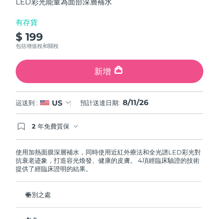
LED彩光能量為面部深層補水
斯洛伐克
預計送達日期
8/10/26
有存貨
斯洛維尼亞
預計送達日期
8/10/26
$ 199
包括增值稅和關稅
南非
預計送達日期
8/18/26
新增
南韓
預計送達日期
8/12/26
西班牙
8/11/26
US
預計送達日期
8/10/26
运送到 :
預計送達日期:
瑞典
預計送達日期
8/10/26
2 年免費質保
如果您在2年質保期內發現任何非人為品質問題，
FOREO將免費為您更換產品。
瑞士
預計送達日期
8/10/26
使用加熱面膜深層補水，同時使用近紅外療法和全光譜LED彩光對
抗衰老迹象，打造容光煥發、健康的皮膚。 4項經臨床驗證的技術
提供了經臨床證明的結果。
台灣
預計送達日期
8/15/26
泰國
預計送達日期
8/14/26
特別之處
2分鐘新增皮膚含水量，1周內减少皺紋
土耳其
預計送達日期
8/11/26