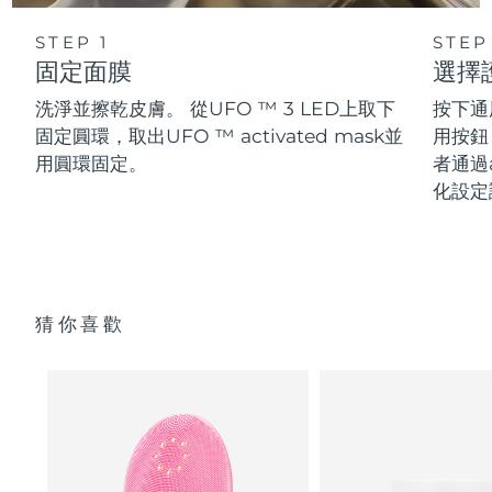
STEP 1
STEP
固定面膜
選擇
洗淨並擦乾皮膚。 從UFO ™ 3 LED上取下
按下通
固定圓環，取出UFO ™ activated mask並
用按鈕
用圓環固定。
者通過a
化設定
猜你喜歡