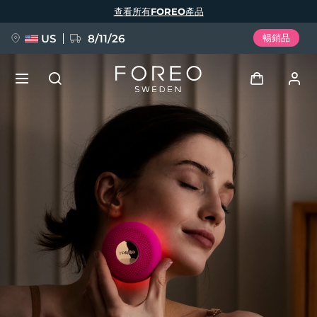
移
查看所有FOREO產品
至
主
內
容
US
8/11/26
暢銷品
新品
登入
語言
BREAKING NEWS
用戶信息
English
Deutsch
Español
我的設備
FAQ™ Pure Beauty-Tech Elixir
Français
Italiano
Português
我的訂單
Polski
Svenska
Русский
Türkçe
简体中文
繁體中文
我的地址
issa™ Teeth Whitening Set
我的訂閱