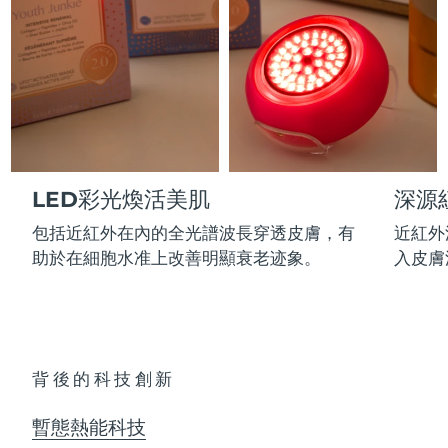
Professional IPL hair removal device
Microcurrent body toning
All hair treatments
All FAQ™ skincare
德國
預計送達日期
8/10/26
FAQ™產品
FAQ™產品
痘肌護理
眼部護理
直布羅陀
PEACH™ 2
LUNA™ 4 body
預計送達日期
8/14/26
FAQ™ products
All anti-aging treatments
All LED treatments
ESPADA™ 2 plus
BEAR™ 2 eyes & lips
IPL hair removal
Massaging body brush
All toning treatments
希臘
預計送達日期
8/10/26
Recurring acne LED therapy
Microcurrent line smoothing device
中國香港特別行政區
預計送達日期
8/11/26
PEACH™ 2 go
SUPERCHARGED™ serum
護發
毛孔護理
LED彩光煥活美肌
深源
ESPADA™ 2
IRIS™ 2
Travel-friendly IPL hair removal
Firming body serum
匈牙利
LUNA™ 4 hair
預計送達日期
8/10/26
KIWI™ derma
Acne treatment device
Rejuvenating eye massager
包括近紅外在內的全光譜波長穿透皮膚，有
近紅外
NEW
2-in-1 LED scalp massager
Diamond microdermabrasion .
助於在細胞水准上改善明顯衰老迹象。
入皮膚
冰島
預計送達日期
8/11/26
PEACH™ Cooling Prep Gel
ESPADA™ Blemish Solution
眼部護膚
牙齒美白
Cooling IPL hair removal gel
印尼
預計送達日期
8/8/26
FLIP™ play advanced
KIWI™
Concentrated acne gel
Advanced eye care treatment
issa™ Teeth Whitening Set
LED light hairbrush
Blackhead remover
愛爾蘭
預計送達日期
8/10/26
更多的
Dual LED + sonic device & 18% PAP gel
背後的科技創新
ESPADA™ 設備
眼部護理設備
曼島
預計送達日期
8/12/26
LUNA™ Dual-Peptide Scalp
KIWI™ 皮肤护理
暫態熱能科技
All acne treatment devices
All revitalizing eye massagers
Serum
issa™ Teeth Whitening Gel