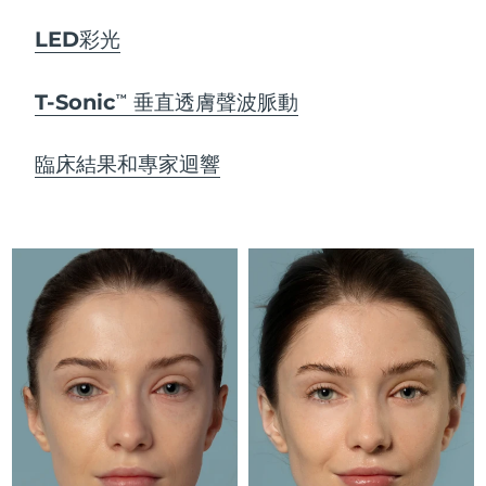
Advanced pore care essentials
以色列
預計送達日期
8/14/26
For healthy hair
18% PAP
護膚品
男士
LED彩光
義大利
預計送達日期
8/10/26
T-Sonic
垂直透膚聲波脈動
TM
日本
預計送達日期
8/13/26
澤西島
預計送達日期
8/15/26
臨床結果和專家迴響
全部購買
哈薩克
預計送達日期
8/12/26
FOREO APP
科威特
預計送達日期
8/10/26
關於我們
拉脫維亞
預計送達日期
8/10/26
黎巴嫩
預計送達日期
8/11/26
立陶宛
預計送達日期
8/10/26
盧森堡
預計送達日期
8/10/26