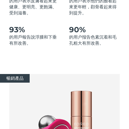
的用戶表示皮膚看起來更
的用戶表示他們的臉看起
健康、更明亮、更飽滿、
來更年輕，顴骨看起來得
受到滋養。
到提升。
波蘭
預計送達日期
8/9/26
葡萄牙
預計送達日期
8/8/26
93%
90%
的用戶報告說浮腫和下垂
的用户报告色素沉着和毛
波多黎各
預計送達日期
8/10/26
有所改善。
孔粗大有所改善。
卡達
預計送達日期
8/9/26
留尼旺
預計送達日期
8/13/26
暢銷產品
羅馬尼亞
預計送達日期
8/8/26
俄羅斯
預計送達日期
8/16/26
沙烏地阿拉伯
預計送達日期
8/9/26
新加坡
預計送達日期
8/10/26