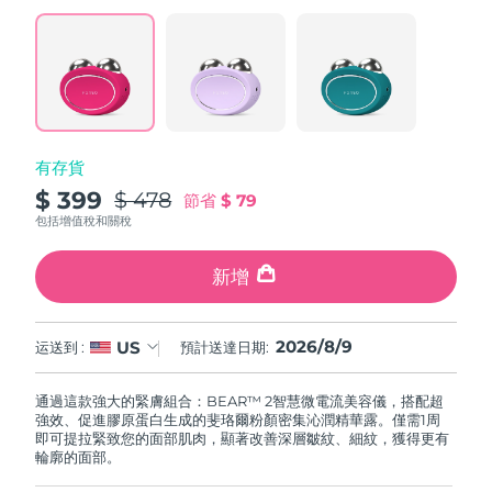
阿拉伯聯合大公國
預計送達日期
8/9/26
英國
預計送達日期
8/8/26
美國
預計送達日期
8/9/26
有存貨
$ 399
$ 478
節省
$ 79
烏茲別克
預計送達日期
8/13/26
包括增值稅和關稅
越南
預計送達日期
8/14/26
新增
2026/8/9
US
运送到 :
預計送達日期:
通過這款強大的緊膚組合：BEAR™ 2智慧微電流美容儀，搭配超
強效、促進膠原蛋白生成的斐珞爾粉顏密集沁潤精華露。僅需1周
即可提拉緊致您的面部肌肉，顯著改善深層皺紋、細紋，獲得更有
輪廓的面部。