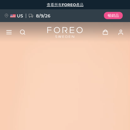
移
查看所有FOREO產品
至
主
內
容
US
8/9/26
暢銷品
新品
登入
語言
BREAKING NEWS
用戶信息
English
Deutsch
Español
我的設備
FAQ™ Pure Beauty-Tech Elixir
Français
Italiano
Português
我的訂單
Polski
Svenska
Русский
Türkçe
简体中文
繁體中文
我的地址
issa™ Teeth Whitening Set
我的訂閱