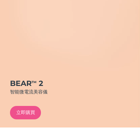
發貨國家
美國
預計送達日期
8/9/26
FAQ™ Dual LED Panel
英國
預計送達日期
8/8/26
熱門產品
西班牙
預計送達日期
8/8/26
澳洲
預計送達日期
8/11/26
法國
預計送達日期
8/8/26
BEAR
2
TM
特別優惠
暢銷產品
智能微電流美容儀
德國
預計送達日期
8/8/26
加拿大
預計送達日期
8/12/26
立即購買
紅光療法
澳洲
預計送達日期
8/11/26