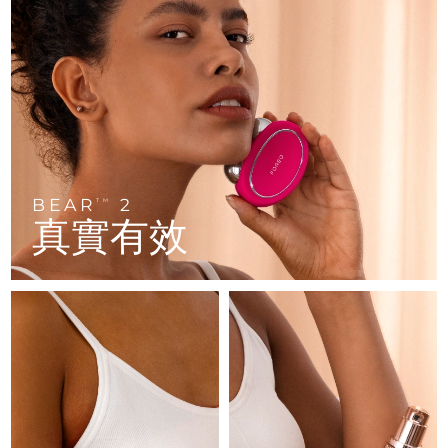
FAQ™ 101
FAQ™ 201
中國
LUNA™ 4 mini
面部提拉護理
預計送達日期
8/8/26
NEW
issa™ 4 smile
UFO™ 3 mini
Clinical anti-aging
LED mask
For young skin, T-zone
Premium anti-aging skincare
哥倫比亞
預計送達日期
8/12/26
Hybrid silicone sonic toothbrush
Red light therapy device for young skin
生髮
肌膚年輕化
克羅埃西亞
預計送達日期
8/8/26
FAQ™ 102
FAQ™ 202
LUNA™ 4 go
BEAR™ 設備
FAQ™ 301
FAQ™ 501
issa™ 4 baby
UFO™ 3 go
Advanced clinical anti-aging
LED mask
For travel or gym bag
All premium facelift devices
NEW
賽普勒斯
預計送達日期
8/9/26
LED hair strengthening scalp massager
Full-Spectrum Red Light Therapy
For ages 0-3
Portable red light therapy
捷克
預計送達日期
8/8/26
BEAR
2
FAQ™ 103
FAQ™ 211
TM
LUNA™護膚
保健品
真實有效
FAQ™ Scalp Serum
FAQ™ 502
issa™ Teeth Whitening Set
面膜
Luxurious clinical anti-aging set
Anti-aging neck & décolleté LED mask
Premium cleansers & balm
丹麥
預計送達日期
8/8/26
Scalp recovery probiotic serum
Full-Spectrum Red Light Therapy
Dual LED + sonic device & 18% PAP gel
Rejuvenation & hydration
專業治療
愛沙尼亞
預計送達日期
8/8/26
FAQ™ P1 Primer
FAQ™ 221
LUNA™ 設備
FAQ™護膚品
ISSA™ 設備
UFO™ 設備
Manuka honey primer
Anti-aging LED hand mask
芬蘭
FAQ™ Red Light Serum
預計送達日期
8/8/26
All facial cleansing devices
All FAQ™ skincare
All silicone sonic toothbrushes
All deep facial hydration devices
法國
預計送達日期
8/8/26
脫毛
身體護理
FAQ™護膚品
FAQ™護膚品
PEACH™ 2 Pro Max
BEAR™ 2 body
FAQ™產品
FAQ™ skincare
法屬玻里尼西亞
預計送達日期
8/12/26
All FAQ™ skincare
All FAQ™ skincare