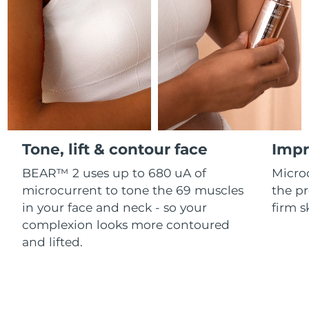
Professional IPL hair removal device
Microcurrent body toning
All hair treatments
All FAQ™ skincare
德國
預計送達日期
8/8/26
FAQ™產品
FAQ™產品
痘肌護理
眼部護理
直布羅陀
PEACH™ 2
LUNA™ 4 body
預計送達日期
8/12/26
FAQ™ products
All anti-aging treatments
All LED treatments
ESPADA™ 2 plus
BEAR™ 2 eyes & lips
IPL hair removal
Massaging body brush
All toning treatments
希臘
預計送達日期
8/8/26
Recurring acne LED therapy
Microcurrent line smoothing device
中國香港特別行政區
預計送達日期
8/9/26
PEACH™ 2 go
SUPERCHARGED™ serum
護發
毛孔護理
ESPADA™ 2
IRIS™ 2
Travel-friendly IPL hair removal
Firming body serum
Tone, lift & contour face
Impr
匈牙利
LUNA™ 4 hair
預計送達日期
8/8/26
KIWI™ derma
Acne treatment device
Rejuvenating eye massager
NEW
2-in-1 LED scalp massager
Diamond microdermabrasion .
BEAR™ 2 uses up to 680 uA of
Micro
冰島
預計送達日期
8/9/26
microcurrent to tone the 69 muscles
the pr
PEACH™ Cooling Prep Gel
ESPADA™ Blemish Solution
眼部護膚
in your face and neck - so your
firm s
牙齒美白
Cooling IPL hair removal gel
印尼
預計送達日期
8/6/26
FLIP™ play advanced
KIWI™
complexion looks more contoured
Concentrated acne gel
Advanced eye care treatment
issa™ Teeth Whitening Set
LED light hairbrush
Blackhead remover
and lifted.
愛爾蘭
預計送達日期
8/8/26
更多的
Dual LED + sonic device & 18% PAP gel
ESPADA™ 設備
眼部護理設備
曼島
預計送達日期
8/10/26
LUNA™ Dual-Peptide Scalp
KIWI™ 皮肤护理
All acne treatment devices
All revitalizing eye massagers
Serum
issa™ Teeth Whitening Gel