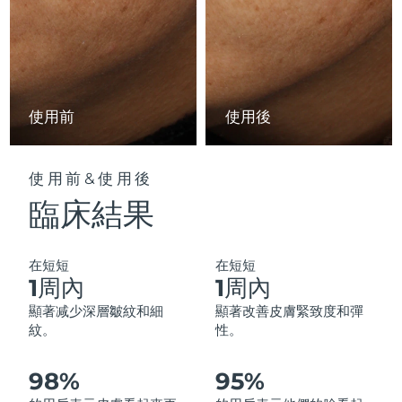
中國澳門特別行政區
預計送達日期
8/10/26
馬來西亞
預計送達日期
8/11/26
馬爾他
預計送達日期
8/8/26
使用前
使用後
墨西哥
預計送達日期
8/12/26
使用前&使用後
摩納哥
預計送達日期
8/9/26
臨床結果
荷蘭
預計送達日期
8/8/26
在短短
在短短
紐西蘭
預計送達日期
8/8/26
1周內
1周內
顯著减少深層皺紋和細
顯著改善皮膚緊致度和彈
挪威
預計送達日期
8/8/26
紋。
性。
阿曼
預計送達日期
8/11/26
98%
95%
菲律賓
預計送達日期
8/11/26