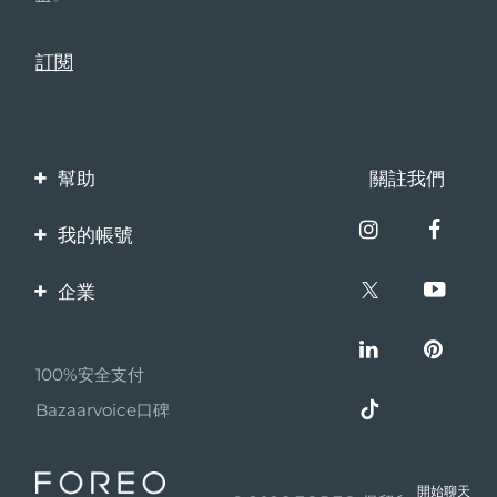
幫助
關註我們
聯繫我們
我的帳號
訂單與運輸
產品註冊
企業
保修與退換貨
客服支持
關於FOREO
常見問題
100%安全支付
夥伴計畫
電池資訊
Bazaarvoice口碑
聯盟新聞
MYSA
開始聊天