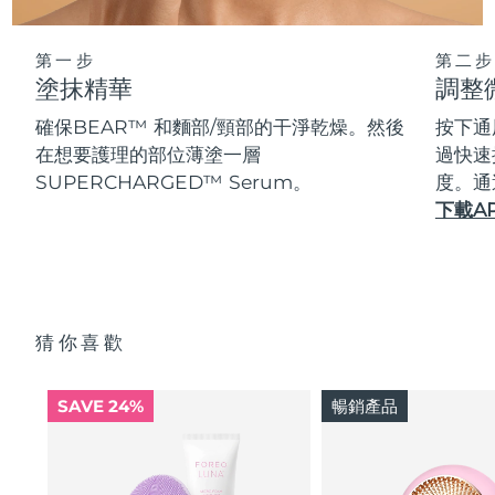
第一步
第二步
塗抹精華
調整
確保BEAR™ 和麵部/頸部的干淨乾燥。然後
按下通
在想要護理的部位薄塗一層
過快速
SUPERCHARGED™ Serum。
度。通
下載A
猜你喜歡
SAVE 24%
暢銷產品