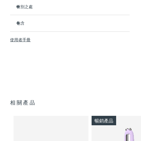
特別之處
临床证明可在1周内显著改善细纹和皱纹。
包含
臨床證明可在1周內顯著改善皮膚緊致度和彈性。
Advanced Microcurrent™, Lifting Microcurrent™,
BEAR™ 2
Tapping Microcurrent™, Sculpting Microcurrent™
使用者手冊
SUPERCHARGED™ Serum 2.0
配方採用創新的電解質複合物，可新增微電流傳輸。
透明支架
含有5種透明質酸、角鯊烷、維生素E、神經醯胺、氨基酸和泛
便攜袋
醇的滋養配方。
USB 充電線
快速操作指南
通用操作指南
2年質保 (西班牙、葡萄牙、瑞典：3年質保)
相關產品
暢銷產品