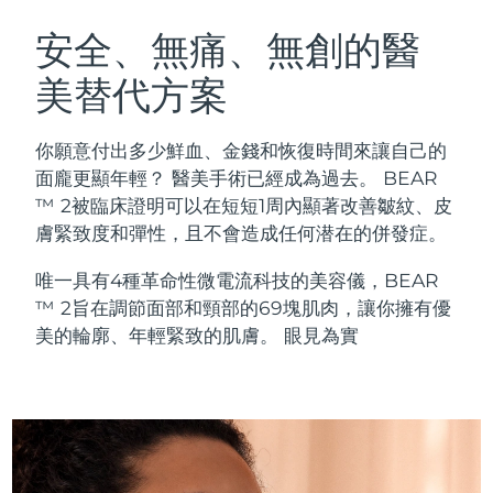
瑞典美膚護理
奧地利
預計送達日期
8/8/26
安全、無痛、無創的醫
美替代方案
巴林
預計送達日期
8/9/26
面部清潔
緊致提拉
比利時
預計送達日期
8/8/26
你願意付出多少鮮血、金錢和恢復時間來讓自己的
LUNA™ 4 套裝
BEAR™ 2 套裝
面龐更顯年輕？ 醫美手術已經成為過去。 BEAR
百慕達
預計送達日期
8/14/26
Anti-aging massage
Microcurrent toning
™ 2被臨床證明可以在短短1周內顯著改善皺紋、皮
膚緊致度和彈性，且不會造成任何潜在的併發症。
波士尼亞與赫塞哥維納
預計送達日期
8/11/26
補水保濕
口腔護理
唯一具有4種革命性微電流科技的美容儀，BEAR
LUNA™ 4 Plus
BEAR™ 2 go
汶萊
預計送達日期
8/13/26
UFO™ 3 套裝
issa™ 4
™ 2旨在調節面部和頸部的69塊肌肉，讓你擁有優
Massage, LED heating
Microcurrent toning on-the-go
FAQ™ 抗老護理
Deep facial hydration
Hybrid silicone sonic toothbrush
美的輪廓、年輕緊致的肌膚。 眼見為實
保加利亞
預計送達日期
8/8/26
NEW
LUNA™ 4 Men
BEAR™ 2 eyes & lips
加拿大
預計送達日期
8/12/26
UFO™ 3 LED
issa™ 4 plus
For men, anti-aging massage
Microcurrent line smoothing device
Near-infrared and red light therapy
Smart hybrid silicone sonic toothbrush
智利
預計送達日期
8/12/26
device
抗老
LED 護理