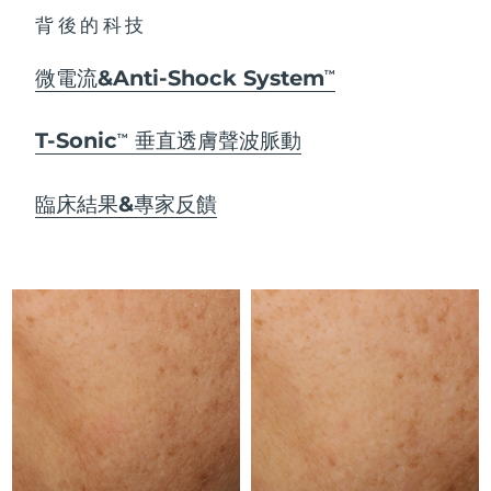
Advanced pore care essentials
以色列
預計送達日期
8/12/26
For healthy hair
18% PAP
背後的科技
護膚品
男士
義大利
預計送達日期
8/8/26
微電流&Anti-Shock System
TM
日本
預計送達日期
8/11/26
T-Sonic
垂直透膚聲波脈動
TM
澤西島
預計送達日期
8/13/26
全部購買
臨床結果&專家反饋
哈薩克
預計送達日期
8/10/26
FOREO APP
科威特
預計送達日期
8/8/26
關於我們
拉脫維亞
預計送達日期
8/8/26
黎巴嫩
預計送達日期
8/9/26
立陶宛
預計送達日期
8/8/26
盧森堡
預計送達日期
8/8/26