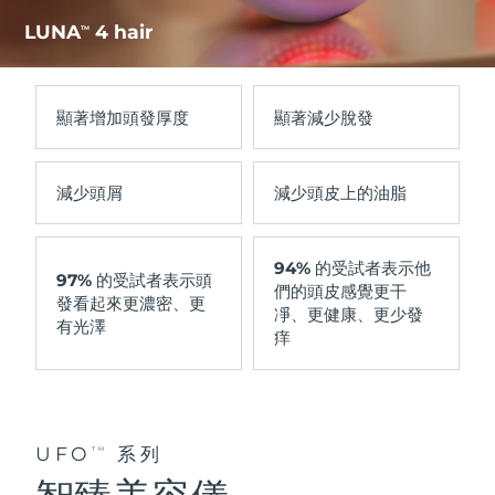
LUNA
4 hair
TM
顯著
增加頭發厚度
顯著
減少脫發
減少
頭屑
減少
頭皮上的油脂
94%
的受試者表示他
97%
的受試者表示頭
們的頭皮感覺更干
發看起來更濃密、更
凈、更健康、更少發
有光澤
痒
UFO
系列
TM