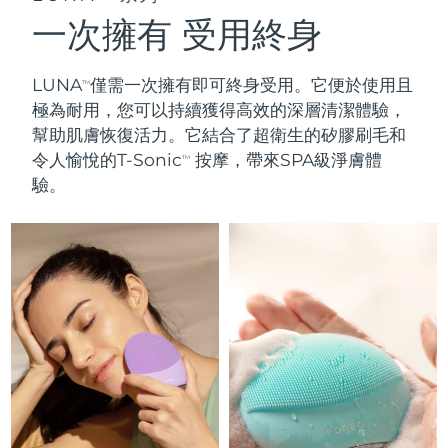
FAQ™ 101
FAQ™ 201
中國
LUNA™ 4 mini
面部提拉護理
預計送達日期
8/11/26
NEW
一次擁有 受用終身
issa™ 4 smile
UFO™ 3 mini
Clinical anti-aging
LED mask
For young skin, T-zone
Premium anti-aging skincare
哥倫比亞
預計送達日期
8/15/26
Hybrid silicone sonic toothbrush
Red light therapy device for young skin
LUNA
僅需一次擁有即可終身受用。它便於使用且
TM
生髮
肌膚年輕化
克羅埃西亞
預計送達日期
8/11/26
FAQ™ 102
FAQ™ 202
LUNA™ 4 go
BEAR™ 設備
極為耐用，您可以持續獲得
高效的深層清潔體驗
，
FAQ™ 301
FAQ™ 501
issa™ 4 baby
UFO™ 3 go
Advanced clinical anti-aging
LED mask
幫助肌膚恢復活力。它結合了
超衛生的矽膠刷毛
和
For travel or gym bag
All premium facelift devices
NEW
賽普勒斯
預計送達日期
8/12/26
LED hair strengthening scalp massager
Full-Spectrum Red Light Therapy
For ages 0-3
令人愉悅的T-Sonic
按摩，帶來SPA級淨膚體
Portable red light therapy
TM
驗。
捷克
預計送達日期
8/11/26
FAQ™ 103
FAQ™ 211
LUNA™護膚
保健品
FAQ™ Scalp Serum
FAQ™ 502
issa™ Teeth Whitening Set
面膜
Luxurious clinical anti-aging set
Anti-aging neck & décolleté LED mask
Premium cleansers & balm
丹麥
預計送達日期
8/11/26
Scalp recovery probiotic serum
Full-Spectrum Red Light Therapy
Dual LED + sonic device & 18% PAP gel
Rejuvenation & hydration
專業治療
愛沙尼亞
預計送達日期
8/11/26
FAQ™ P1 Primer
FAQ™ 221
LUNA™ 設備
FAQ™護膚品
ISSA™ 設備
UFO™ 設備
Manuka honey primer
Anti-aging LED hand mask
芬蘭
FAQ™ Red Light Serum
預計送達日期
8/11/26
All facial cleansing devices
All FAQ™ skincare
All silicone sonic toothbrushes
All deep facial hydration devices
法國
預計送達日期
8/11/26
脫毛
身體護理
FAQ™護膚品
FAQ™護膚品
PEACH™ 2 Pro Max
BEAR™ 2 body
FAQ™產品
FAQ™ skincare
法屬玻里尼西亞
預計送達日期
8/15/26
All FAQ™ skincare
All FAQ™ skincare