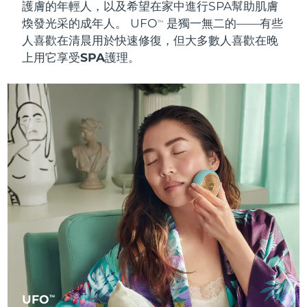
護膚的年輕人，以及希望在家中進行SPA幫助肌膚
煥發光采的成年人。 UFO
是獨一無二的——有些
TM
人喜歡在清晨用於
快速修復
，但大多數人喜歡在晚
上用它享受
SPA護理
。
UFO
TM