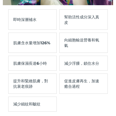
幫助活性成分
深入真
即時深層補水
皮
向細胞輸送
營養和氧
肌膚含水量增加
126%
氣
肌膚保濕長達
6小時
減少浮腫
，鎖住水分
提升和緊緻
肌膚，對
促進皮膚再
生，加速
抗衰老痕跡
癒合過程
減少
細紋和皺紋