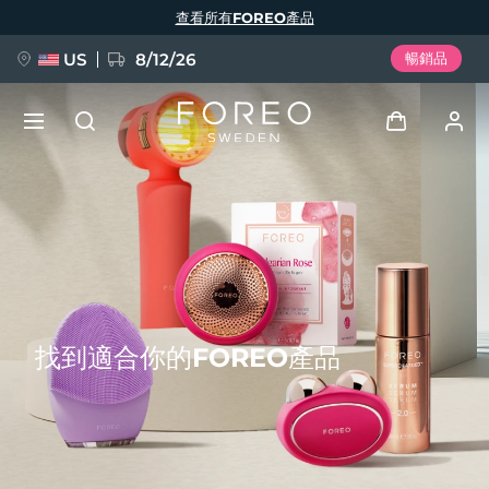
移
查看所有FOREO產品
至
主
內
容
US
8/12/26
暢銷品
新品
登入
語言
BREAKING NEWS
用戶信息
English
Deutsch
Español
我的設備
FAQ™ Pure Beauty-Tech Elixir
Français
Italiano
Português
找到適合你的FOREO產品
我的訂單
Polski
Svenska
Русский
Türkçe
简体中文
繁體中文
我的地址
issa™ Teeth Whitening Set
我的訂閱