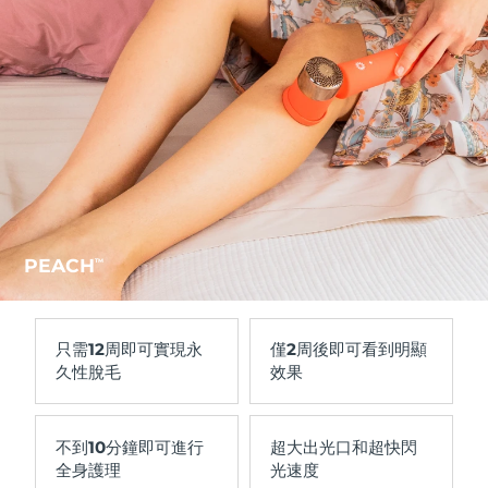
PEACH
TM
只需
12周
即可實現永
僅
2周
後即可看到明顯
久性脫毛
效果
不到
10分鐘
即可進行
超大出光口和超快閃
全身護理
光速度