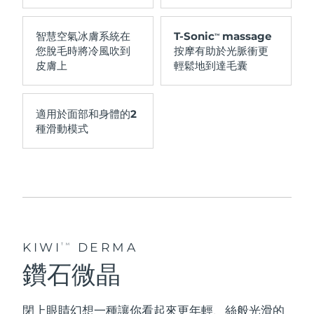
智慧空氣冰膚系統在
T-Sonic
massage
TM
您脫毛時將冷風吹到
按摩有助於光脈衝更
皮膚上
輕鬆地到達毛囊
適用於
面部
和
身體
的
2
種滑動模式
KIWI
DERMA
TM
鑽石微晶
閉上眼睛幻想一種讓你看起來
更年輕
、
絲般光滑
的