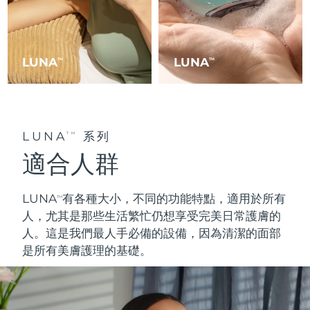
Professional IPL hair removal device
Microcurrent body toning
All hair treatments
All FAQ™ skincare
德國
預計送達日期
8/11/26
FAQ™產品
FAQ™產品
痘肌護理
眼部護理
直布羅陀
PEACH™ 2
LUNA™ 4 body
預計送達日期
8/15/26
FAQ™ products
All anti-aging treatments
All LED treatments
LUNA
LUNA
TM
TM
ESPADA™ 2 plus
BEAR™ 2 eyes & lips
IPL hair removal
Massaging body brush
All toning treatments
希臘
預計送達日期
8/11/26
Recurring acne LED therapy
Microcurrent line smoothing device
中國香港特別行政區
預計送達日期
8/12/26
PEACH™ 2 go
SUPERCHARGED™ serum
護發
毛孔護理
LUNA
系列
ESPADA™ 2
IRIS™ 2
TM
Travel-friendly IPL hair removal
Firming body serum
匈牙利
LUNA™ 4 hair
預計送達日期
8/11/26
KIWI™ derma
適合人群
Acne treatment device
Rejuvenating eye massager
NEW
2-in-1 LED scalp massager
Diamond microdermabrasion .
冰島
預計送達日期
8/12/26
PEACH™ Cooling Prep Gel
LUNA
有各種大小，不同的功能特點，適用於
所有
TM
ESPADA™ Blemish Solution
眼部護膚
牙齒美白
Cooling IPL hair removal gel
印尼
人
，尤其是那些生活繁忙仍想享受完美日常護膚的
預計送達日期
8/9/26
FLIP™ play advanced
KIWI™
Concentrated acne gel
Advanced eye care treatment
人。這是我們最
人手必
備的設備，因為清潔的面部
issa™ Teeth Whitening Set
LED light hairbrush
Blackhead remover
愛爾蘭
預計送達日期
8/11/26
是所有美膚護理的基礎。
更多的
Dual LED + sonic device & 18% PAP gel
ESPADA™ 設備
眼部護理設備
曼島
預計送達日期
8/13/26
LUNA™ Dual-Peptide Scalp
KIWI™ 皮肤护理
All acne treatment devices
All revitalizing eye massagers
Serum
issa™ Teeth Whitening Gel