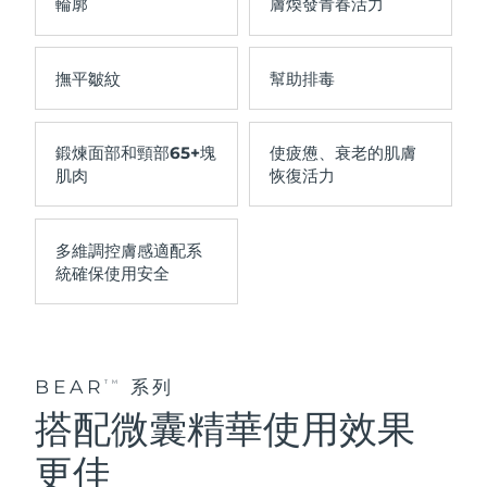
輪廓
膚煥發青春活力
撫平
皺紋
幫助排毒
鍛煉面部和頸部
65+塊
使疲憊、衰老的肌
膚
肌肉
恢復活力
多維調控膚感適配系
統
確保使用安全
BEAR
系列
TM
搭配微囊精華使用效果
更佳