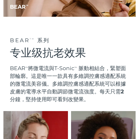
BEAR
TM
BEAR
系列
TM
专业级抗老效果
BEAR
將微電流與T-Sonic
脈動相結合，
緊塑面
TM
TM
部輪廓
。這是唯一一款具有
多維調控膚感適配系統
的微電流美容儀
。多維調控膚感適配系統可以根據
皮膚的電導水平自動調節微電流強度。
每天只需2
分鐘
，堅持使用即可看到改變果。