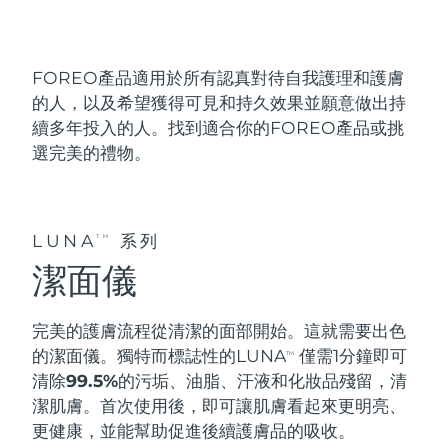
發貨國家
美國
預計送達日期
8/12/26
FOREO產品適用於
所有認真對待自我護理和護膚
FAQ™ Dual LED Panel
的人
，以及希望獲得
可見和持久效果
並願意做出持
英國
預計送達日期
8/11/26
續多年投入的人。找到適合你的FOREO產品或挑
選完美的禮物。
熱門產品
西班牙
預計送達日期
8/11/26
澳洲
預計送達日期
8/14/26
LUNA
系列
TM
法國
預計送達日期
8/11/26
特別優惠
暢銷產品
潔面儀
德國
預計送達日期
8/11/26
完美的護膚流程從清潔的面部開始。這就需要
出色
加拿大
預計送達日期
8/15/26
的潔面儀
。獨特而標誌性的LUNA
僅需1分鐘即可
TM
清除99.5%
的污垢、油脂、汗液和化妝品殘留，清
紅光療法
潔肌膚。首次使用後，即可讓肌膚看起來更明亮、
更健康，並能幫助促進後續護膚品的吸收。
澳洲
預計送達日期
8/14/26