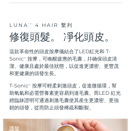
斯洛伐克
預計送達日期
8/11/26
斯洛維尼亞
預計送達日期
8/11/26
LUNA
4 HAIR 繫列
TM
修復頭髮。 凈化頭皮。
南非
預計送達日期
8/19/26
南韓
預計送達日期
8/13/26
這款革命性的頭皮按摩儀結合了LED紅光和 T-
Sonic
按摩，可喚醒
疲憊的毛囊
，幷确保頭皮
清
TM
西班牙
預計送達日期
8/11/26
潔
、
健康且處於最佳狀態
，以促進更濃密、更豐茂
和更健康的頭發生長。
瑞典
預計送達日期
8/11/26
T-Sonic
按摩可輕柔
刺激頭皮
，
促進微循環
，幫
TM
瑞士
預計送達日期
8/11/26
助氧氣和必需營養素更容易到達毛囊。而LED 紅光
經臨牀證明可通過刺激毛囊使其産生
更濃密
、
更強
台灣
預計送達日期
8/16/26
韌
的頭發，從而防止頭發稀疏和斷裂。
泰國
預計送達日期
8/15/26
護發
土耳其
預計送達日期
8/12/26