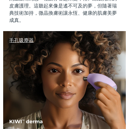
皮膚護理。這聽起來像是遙不可及的夢，但隨著瑞
典技術加持，微晶換膚術讓
永恆
、
健康的
肌膚美夢
成真。
毛孔吸塵器
KIWI
derma
TM