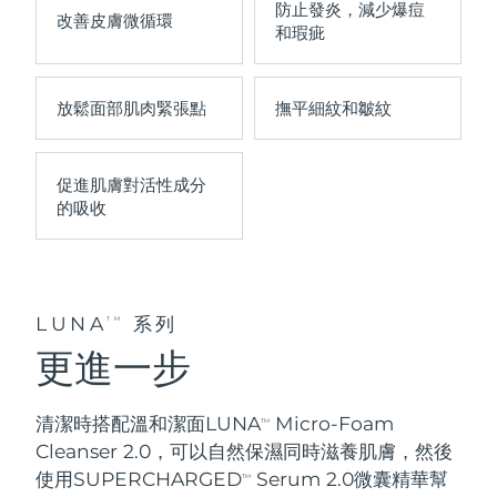
防止發炎
，減少爆痘
改善
皮膚微循環
中國澳門特別行政區
預計送達日期
8/13/26
和瑕疵
馬來西亞
預計送達日期
8/14/26
放鬆
面部肌肉緊張點
撫平
細紋和皺紋
馬爾他
預計送達日期
8/11/26
墨西哥
促進肌膚對活性成分
預計送達日期
8/15/26
的
吸收
摩納哥
預計送達日期
8/12/26
荷蘭
預計送達日期
8/11/26
LUNA
系列
TM
紐西蘭
預計送達日期
8/11/26
更進一步
挪威
預計送達日期
8/11/26
清潔時搭配溫和潔面LUNA
Micro-Foam
TM
阿曼
預計送達日期
8/14/26
Cleanser 2.0，可以
自然保濕
同時
滋養肌膚
，然後
使用SUPERCHARGED
Serum 2.0微囊精華幫
TM
菲律賓
預計送達日期
8/14/26