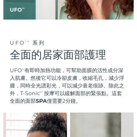
UFO
TM
UFO
系列
TM
全面的居家面部護理
UFO
有
即時加熱
功能，可幫助面膜的活性成分深
TM
入肌膚。然後它可以
冷卻皮膚
，收縮毛孔，減少浮
腫，同時全光譜彩光，可以減少衰老痕跡。除此之
外，T-Sonic
按摩可以緩解面部的緊張點。這套
TM
全面的面部SPA
僅需要2分鐘。