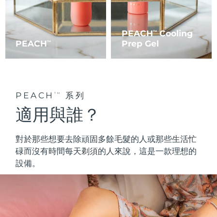
PEACH
Cooling
TM
PEACH
Prep Gel
TM
PEACH
系列
TM
適用與誰？
對於那些想要去除頑固多餘毛髮的人或那些生活忙
碌而沒有時間每天剃須的人來說，這是一款理想的
設備。