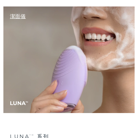
瑞典美膚護理
奧地利
預計送達日期
8/11/26
潔面儀
巴林
預計送達日期
8/12/26
面部清潔
緊致提拉
比利時
預計送達日期
8/11/26
LUNA™ 4 套裝
BEAR™ 2 套裝
百慕達
預計送達日期
8/17/26
Anti-aging massage
Microcurrent toning
波士尼亞與赫塞哥維納
預計送達日期
8/14/26
補水保濕
口腔護理
LUNA™ 4 Plus
BEAR™ 2 go
汶萊
預計送達日期
8/16/26
UFO™ 3 套裝
issa™ 4
Massage, LED heating
Microcurrent toning on-the-go
FAQ™ 抗老護理
Deep facial hydration
Hybrid silicone sonic toothbrush
保加利亞
預計送達日期
8/11/26
LUNA
TM
NEW
LUNA™ 4 Men
BEAR™ 2 eyes & lips
加拿大
預計送達日期
8/15/26
UFO™ 3 LED
issa™ 4 plus
For men, anti-aging massage
Microcurrent line smoothing device
Near-infrared and red light therapy
Smart hybrid silicone sonic toothbrush
智利
預計送達日期
8/15/26
device
抗老
LED 護理
LUNA
系列
TM