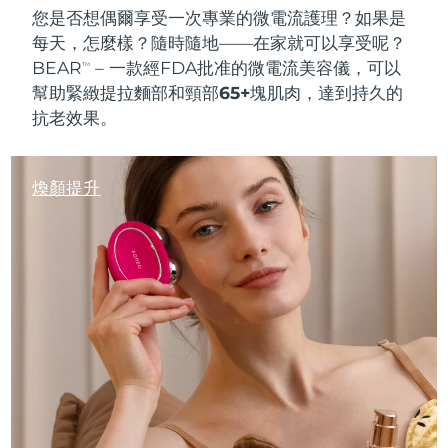
您是否想偶爾享受一次
專業的微電流護理
？如果是
每天，怎麼樣？隨時隨地——在家就可以享受呢？
BEAR
– 一款經FDA批准的微電流美容儀，可以
TM
幫助緊緻提拉麵部和頸部
65+塊肌肉
，達到持久的
抗老效果
。
煥顏提升