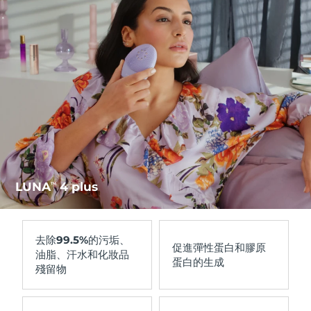
Advanced pore care essentials
以色列
預計送達日期
8/15/26
For healthy hair
18% PAP
護膚品
男士
義大利
預計送達日期
8/11/26
日本
預計送達日期
8/14/26
澤西島
預計送達日期
8/16/26
全部購買
哈薩克
預計送達日期
8/13/26
FOREO APP
科威特
預計送達日期
8/11/26
LUNA
4 plus
TM
關於我們
拉脫維亞
預計送達日期
8/11/26
黎巴嫩
預計送達日期
8/12/26
去除
99.5%
的污垢、
促進
彈性蛋白和膠原
油脂、汗水和化妝品
蛋白的生成
立陶宛
預計送達日期
8/11/26
殘留物
盧森堡
預計送達日期
8/11/26