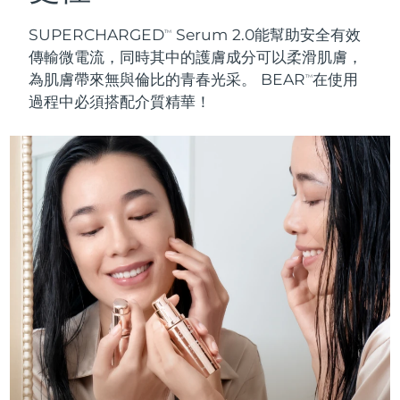
SUPERCHARGED
Serum 2.0能幫助安全有效
TM
傳輸微電流，同時其中的護膚成分可以柔滑肌膚，
為肌膚帶來無與倫比的
青春光采
。 BEAR
在使用
TM
過程中
必須搭配介質精華
！